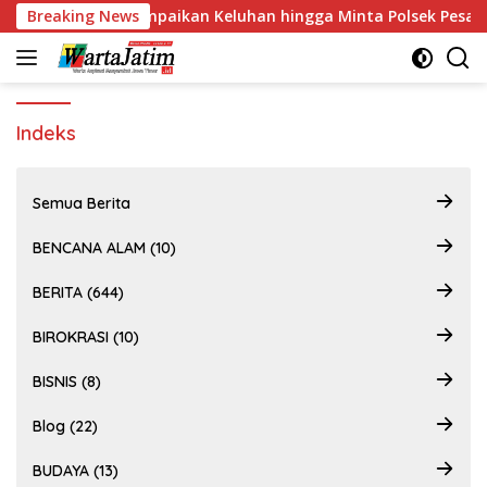
Langsung
ng, Warga Sampaikan Keluhan hingga Minta Polsek Pesantren L
Breaking News
ke
konten
Indeks
Semua Berita
BENCANA ALAM (10)
BERITA (644)
BIROKRASI (10)
BISNIS (8)
Blog (22)
BUDAYA (13)