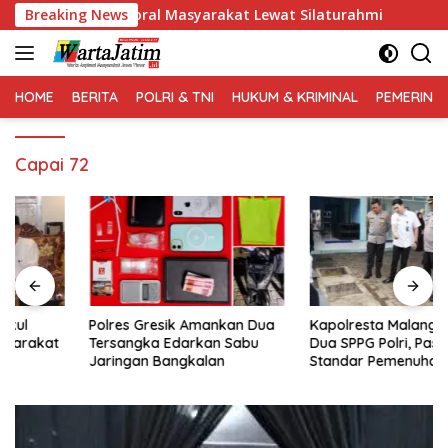
Langsung
Kekuatan Moral Masyarakat Lewat Silaturahmi
Breaking News
Polres G
ke
konten
HOME
BERITA
POLRI & TNI
HUKUM & KRIMINAL
PEMERINT
Capai 72
Polres Gresik Amankan Dua
Kapolresta Malang Kota Cek
Tersangka Edarkan Sabu
Dua SPPG Polri, Pastikan
Jaringan Bangkalan
Standar Pemenuhan Gizi dan
Pengelolaan Limbah Berjalan
Optimal