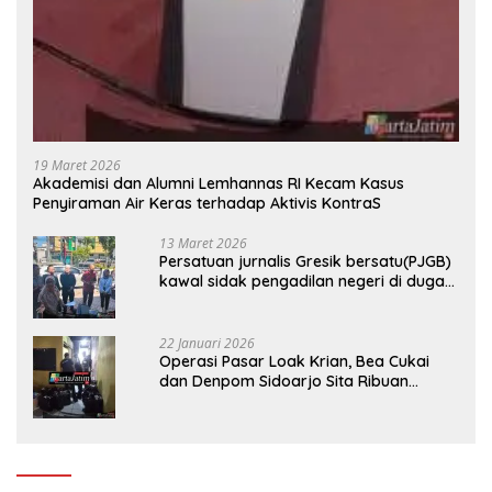
19 Maret 2026
Akademisi dan Alumni Lemhannas RI Kecam Kasus
Penyiraman Air Keras terhadap Aktivis KontraS
13 Maret 2026
Persatuan jurnalis Gresik bersatu(PJGB)
kawal sidak pengadilan negeri di duga
bank Panin gelapkan SHM atas nama
Molyo Cipto amin
22 Januari 2026
Operasi Pasar Loak Krian, Bea Cukai
dan Denpom Sidoarjo Sita Ribuan
Rokok Tanpa Pita Cukai