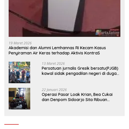
19 Maret 2026
Akademisi dan Alumni Lemhannas RI Kecam Kasus
Penyiraman Air Keras terhadap Aktivis KontraS
13 Maret 2026
Persatuan jurnalis Gresik bersatu(PJGB)
kawal sidak pengadilan negeri di duga
bank Panin gelapkan SHM atas nama
Molyo Cipto amin
22 Januari 2026
Operasi Pasar Loak Krian, Bea Cukai
dan Denpom Sidoarjo Sita Ribuan
Rokok Tanpa Pita Cukai