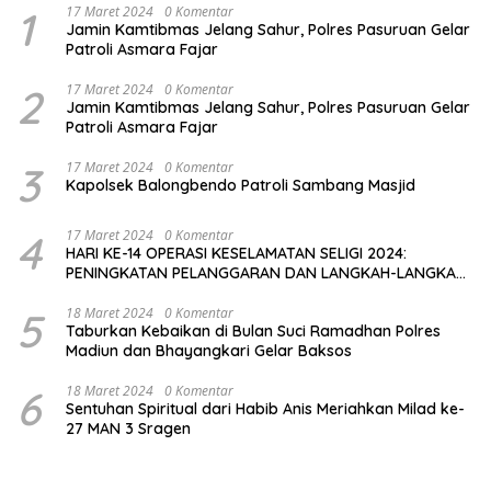
1
17 Maret 2024
0 Komentar
Jamin Kamtibmas Jelang Sahur, Polres Pasuruan Gelar
Patroli Asmara Fajar
2
17 Maret 2024
0 Komentar
Jamin Kamtibmas Jelang Sahur, Polres Pasuruan Gelar
Patroli Asmara Fajar
3
17 Maret 2024
0 Komentar
Kapolsek Balongbendo Patroli Sambang Masjid
4
17 Maret 2024
0 Komentar
HARI KE-14 OPERASI KESELAMATAN SELIGI 2024:
PENINGKATAN PELANGGARAN DAN LANGKAH-LANGKAH
PENEGAKAN HUKUM
5
18 Maret 2024
0 Komentar
Taburkan Kebaikan di Bulan Suci Ramadhan Polres
Madiun dan Bhayangkari Gelar Baksos
6
18 Maret 2024
0 Komentar
Sentuhan Spiritual dari Habib Anis Meriahkan Milad ke-
27 MAN 3 Sragen