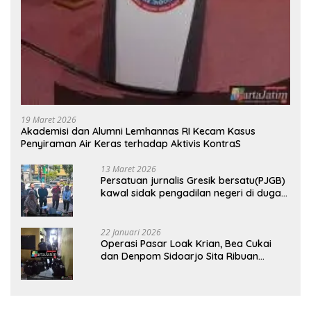
19 Maret 2026
Akademisi dan Alumni Lemhannas RI Kecam Kasus
Penyiraman Air Keras terhadap Aktivis KontraS
13 Maret 2026
Persatuan jurnalis Gresik bersatu(PJGB)
kawal sidak pengadilan negeri di duga
bank Panin gelapkan SHM atas nama
Molyo Cipto amin
22 Januari 2026
Operasi Pasar Loak Krian, Bea Cukai
dan Denpom Sidoarjo Sita Ribuan
Rokok Tanpa Pita Cukai