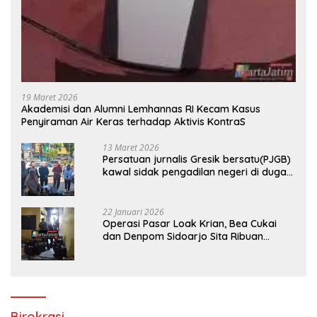
19 Maret 2026
Akademisi dan Alumni Lemhannas RI Kecam Kasus
Penyiraman Air Keras terhadap Aktivis KontraS
13 Maret 2026
Persatuan jurnalis Gresik bersatu(PJGB)
kawal sidak pengadilan negeri di duga
bank Panin gelapkan SHM atas nama
Molyo Cipto amin
22 Januari 2026
Operasi Pasar Loak Krian, Bea Cukai
dan Denpom Sidoarjo Sita Ribuan
Rokok Tanpa Pita Cukai
Birokrasi