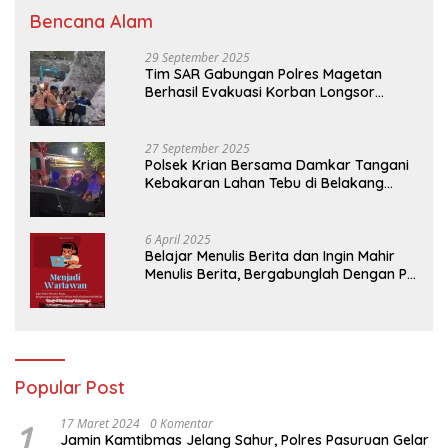
Bencana Alam
29 September 2025
Tim SAR Gabungan Polres Magetan
Berhasil Evakuasi Korban Longsor
Tambang Trosono
27 September 2025
Polsek Krian Bersama Damkar Tangani
Kebakaran Lahan Tebu di Belakang
Perumahan GKR Cluster Lotus
6 April 2025
Belajar Menulis Berita dan Ingin Mahir
Menulis Berita, Bergabunglah Dengan PT
Media Padjadjaran Indonesia (MPI)
Popular Post
1
17 Maret 2024
0 Komentar
Jamin Kamtibmas Jelang Sahur, Polres Pasuruan Gelar