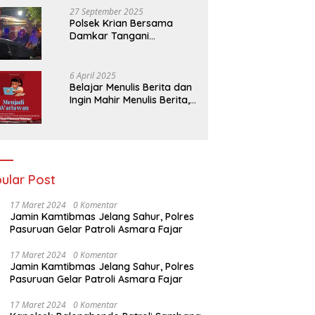
27 September 2025
Polsek Krian Bersama
Damkar Tangani
Kebakaran Lahan Tebu di
Belakang Perumahan GKR
Cluster Lotus
6 April 2025
Belajar Menulis Berita dan
Ingin Mahir Menulis Berita,
Bergabunglah Dengan PT
Media Padjadjaran
Indonesia (MPI)
ular Post
17 Maret 2024
0 Komentar
Jamin Kamtibmas Jelang Sahur, Polres
Pasuruan Gelar Patroli Asmara Fajar
17 Maret 2024
0 Komentar
Jamin Kamtibmas Jelang Sahur, Polres
Pasuruan Gelar Patroli Asmara Fajar
17 Maret 2024
0 Komentar