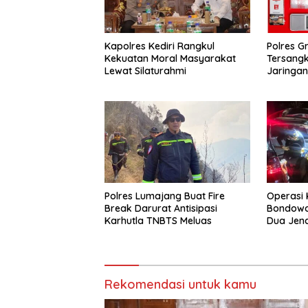
Kapolres Kediri Rangkul
Polres G
Kekuatan Moral Masyarakat
Tersang
Lewat Silaturahmi
Jaringa
Polres Lumajang Buat Fire
Operasi 
Break Darurat Antisipasi
Bondowos
Karhutla TNBTS Meluas
Dua Jen
Piramid
Rekomendasi untuk kamu