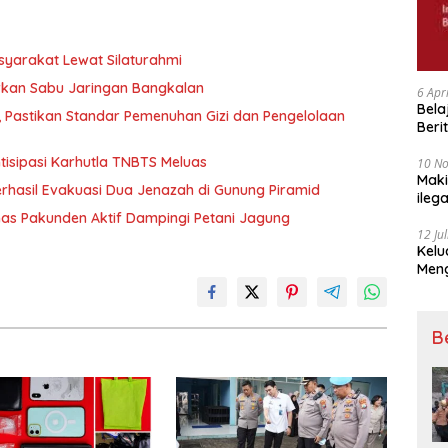
syarakat Lewat Silaturahmi
rkan Sabu Jaringan Bangkalan
6 Apr
Bela
, Pastikan Standar Pemenuhan Gizi dan Pengelolaan
Beri
Padj
tisipasi Karhutla TNBTS Meluas
10 N
Maki
hasil Evakuasi Dua Jenazah di Gunung Piramid
ileg
Korb
as Pakunden Aktif Dampingi Petani Jagung
12 Ju
Kelu
Mengucapkan S
Ke 7
B