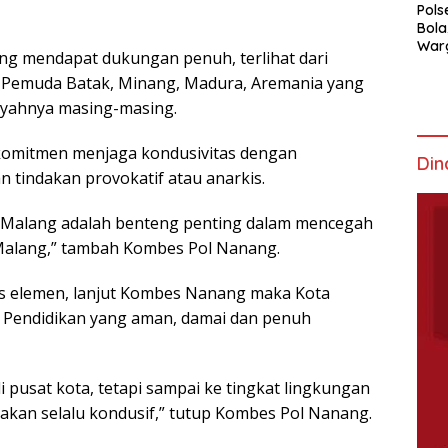
Pols
Bola
War
ang mendapat dukungan penuh, terlihat dari
Mem
, Pemuda Batak, Minang, Madura, Aremania yang
ayahnya masing-masing.
rkomitmen menjaga kondusivitas dengan
Din
tindakan provokatif atau anarkis.
ta Malang adalah benteng penting dalam mencegah
Malang,” tambah Kombes Pol Nanang.
tas elemen, lanjut Kombes Nanang maka Kota
a Pendidikan yang aman, damai dan penuh
di pusat kota, tetapi sampai ke tingkat lingkungan
g akan selalu kondusif,” tutup Kombes Pol Nanang.