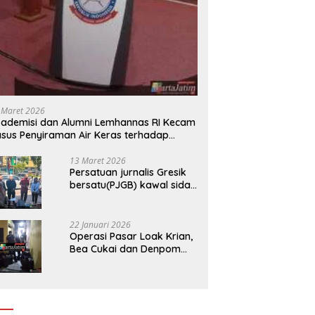
 Maret 2026
ademisi dan Alumni Lemhannas RI Kecam
sus Penyiraman Air Keras terhadap
tivis KontraS
13 Maret 2026
Persatuan jurnalis Gresik
bersatu(PJGB) kawal sidak
pengadilan negeri di duga
bank Panin gelapkan SHM
atas nama Molyo Cipto
22 Januari 2026
amin
Operasi Pasar Loak Krian,
Bea Cukai dan Denpom
Sidoarjo Sita Ribuan
Rokok Tanpa Pita Cukai