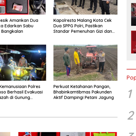
resik Amankan Dua
Kapolresta Malang Kota Cek
ka Edarkan Sabu
Dua SPPG Polri, Pastikan
n Bangkalan
Standar Pemenuhan Gizi dan
Pengelolaan Limbah Berjalan
Optimal
Pop
Kemanusiaan Polres
Perkuat Ketahanan Pangan,
1
o Berhasil Evakuasi
Bhabinkamtibmas Pakunden
azah di Gunung
Aktif Dampingi Petani Jagung
2