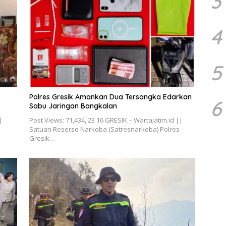
3
4
5
Polres Gresik Amankan Dua Tersangka Edarkan
6
Sabu Jaringan Bangkalan
|
Post Views: 71,434, 23 16 GRESIK – Wartajatim.id ||
Satuan Reserse Narkoba (Satresnarkoba) Polres
Gresik…