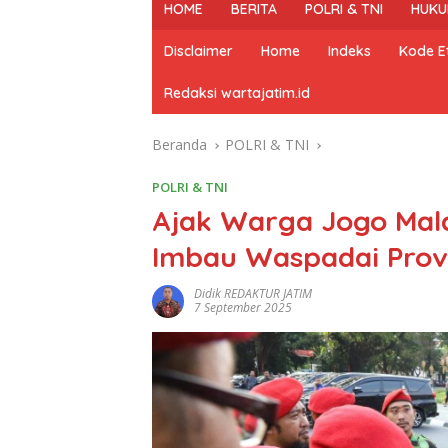
HOME
BERITA
POLRI & TNI
HUKU
Disclaimer
Home
Indeks
Kode Et
Redaksi wartajatim.id
Beranda
POLRI & TNI
POLRI & TNI
Ajak Warga Jogo Mal
Imbau Waspadai Prov
Didik REDAKTUR JATIM
7 September 2025