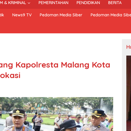
M & KRIMINAL
PEMERINTAHAN
PENDIDIKAN
BERITA
ik
News9 TV
Pedoman Media Siber
Pedoman Media Sib
H
ang Kapolresta Malang Kota
okasi