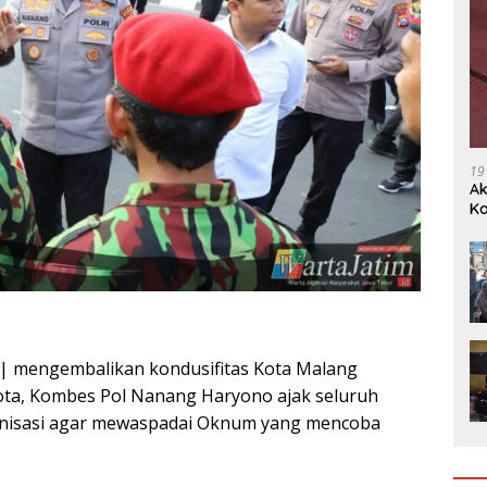
19
Ak
Ka
Ak
| mengembalikan kondusifitas Kota Malang
ota, Kombes Pol Nanang Haryono ajak seluruh
anisasi agar mewaspadai Oknum yang mencoba