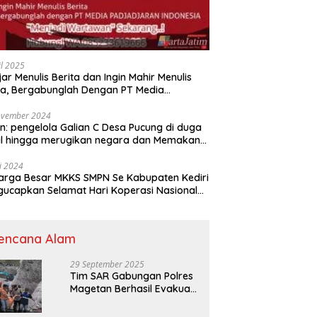
il 2025
jar Menulis Berita dan Ingin Mahir Menulis
ta, Bergabunglah Dengan PT Media
adjaran Indonesia (MPI)
ovember 2024
n: pengelola Galian C Desa Pucung di duga
al hingga merugikan negara dan Memakan
an .
li 2024
arga Besar MKKS SMPN Se Kabupaten Kediri
elamat Hari Koperasi Nasional
7 Tahun 2024
encana Alam
29 September 2025
Tim SAR Gabungan Polres
Magetan Berhasil Evakuasi
Korban Longsor Tambang
Trosono