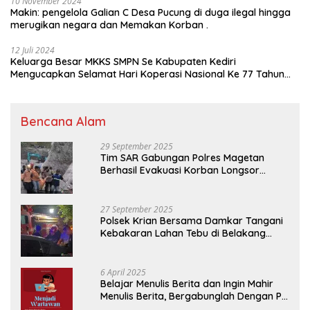
10 November 2024
Makin: pengelola Galian C Desa Pucung di duga ilegal hingga
merugikan negara dan Memakan Korban .
12 Juli 2024
Keluarga Besar MKKS SMPN Se Kabupaten Kediri
Mengucapkan Selamat Hari Koperasi Nasional Ke 77 Tahun
2024
Bencana Alam
29 September 2025
Tim SAR Gabungan Polres Magetan
Berhasil Evakuasi Korban Longsor
Tambang Trosono
27 September 2025
Polsek Krian Bersama Damkar Tangani
Kebakaran Lahan Tebu di Belakang
Perumahan GKR Cluster Lotus
6 April 2025
Belajar Menulis Berita dan Ingin Mahir
Menulis Berita, Bergabunglah Dengan PT
Media Padjadjaran Indonesia (MPI)