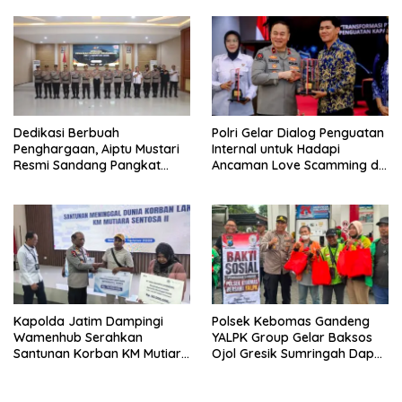
Hadapi Gangguan
Ulama
Kamtibmas
Dedikasi Berbuah
Polri Gelar Dialog Penguatan
Penghargaan, Aiptu Mustari
Internal untuk Hadapi
Resmi Sandang Pangkat
Ancaman Love Scamming di
Ipda
Era Digital
Kapolda Jatim Dampingi
Polsek Kebomas Gandeng
Wamenhub Serahkan
YALPK Group Gelar Baksos
Santunan Korban KM Mutiara
Ojol Gresik Sumringah Dapat
Sentosa II
Sembako dan BBM Gratis