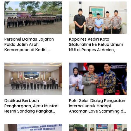
Personel Dalmas Jajaran
Kapolres Kediri Kota
Polda Jatim Asah
Silaturahmi ke Ketua Umum
Kemampuan di Kediri,
MUI di Ponpes Al Amien,
Tingkatkan Kesiapsiagaan
Perkuat Sinergi Polri dan
Hadapi Gangguan
Ulama
Kamtibmas
Dedikasi Berbuah
Polri Gelar Dialog Penguatan
Penghargaan, Aiptu Mustari
Internal untuk Hadapi
Resmi Sandang Pangkat
Ancaman Love Scamming di
Ipda
Era Digital