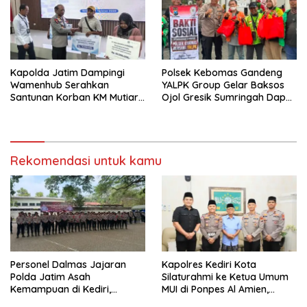
Kapolda Jatim Dampingi
Polsek Kebomas Gandeng
Wamenhub Serahkan
YALPK Group Gelar Baksos
Santunan Korban KM Mutiara
Ojol Gresik Sumringah Dapat
Sentosa II
Sembako dan BBM Gratis
Rekomendasi untuk kamu
Personel Dalmas Jajaran
Kapolres Kediri Kota
Polda Jatim Asah
Silaturahmi ke Ketua Umum
Kemampuan di Kediri,
MUI di Ponpes Al Amien,
Tingkatkan Kesiapsiagaan
Perkuat Sinergi Polri dan