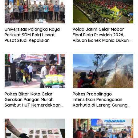
Universitas Palangka Raya
Polda Jatim Gelar Nobar
Perkuat SDM Polri Lewat
Final Piala Presiden 2026,
Pusat Studi Kepolisian
Ribuan Bonek Mania Dukung
Persebaya dari Lapangan
Mapolda
Polres Blitar Kota Gelar
Polres Probolinggo
Gerakan Pangan Murah
Intensifkan Penanganan
Sambut HUT Kemerdekaan
Karhutla di Lereng Gunung
RI ke-81
Bromo