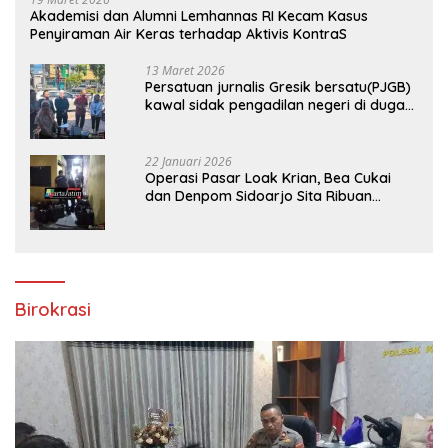
Akademisi dan Alumni Lemhannas RI Kecam Kasus
Penyiraman Air Keras terhadap Aktivis KontraS
13 Maret 2026
Persatuan jurnalis Gresik bersatu(PJGB)
kawal sidak pengadilan negeri di duga
bank Panin gelapkan SHM atas nama
Molyo Cipto amin
22 Januari 2026
Operasi Pasar Loak Krian, Bea Cukai
dan Denpom Sidoarjo Sita Ribuan
Rokok Tanpa Pita Cukai
Birokrasi