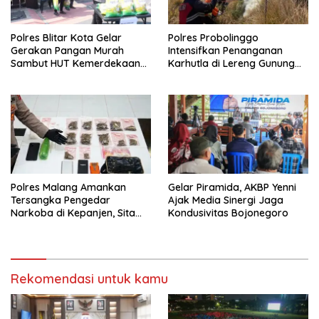
Polres Blitar Kota Gelar
Polres Probolinggo
Gerakan Pangan Murah
Intensifkan Penanganan
Sambut HUT Kemerdekaan
Karhutla di Lereng Gunung
RI ke-81
Bromo
Polres Malang Amankan
Gelar Piramida, AKBP Yenni
Tersangka Pengedar
Ajak Media Sinergi Jaga
Narkoba di Kepanjen, Sita
Kondusivitas Bojonegoro
Sabu 96 Gram dan Ganja 131
Gram
Rekomendasi untuk kamu