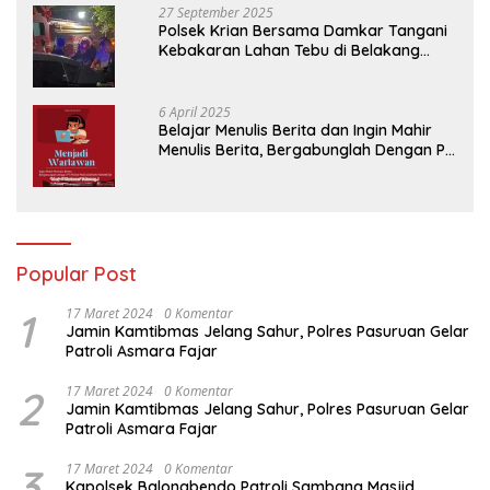
27 September 2025
Polsek Krian Bersama Damkar Tangani
Kebakaran Lahan Tebu di Belakang
Perumahan GKR Cluster Lotus
6 April 2025
Belajar Menulis Berita dan Ingin Mahir
Menulis Berita, Bergabunglah Dengan PT
Media Padjadjaran Indonesia (MPI)
Popular Post
1
17 Maret 2024
0 Komentar
Jamin Kamtibmas Jelang Sahur, Polres Pasuruan Gelar
Patroli Asmara Fajar
2
17 Maret 2024
0 Komentar
Jamin Kamtibmas Jelang Sahur, Polres Pasuruan Gelar
Patroli Asmara Fajar
3
17 Maret 2024
0 Komentar
Kapolsek Balongbendo Patroli Sambang Masjid