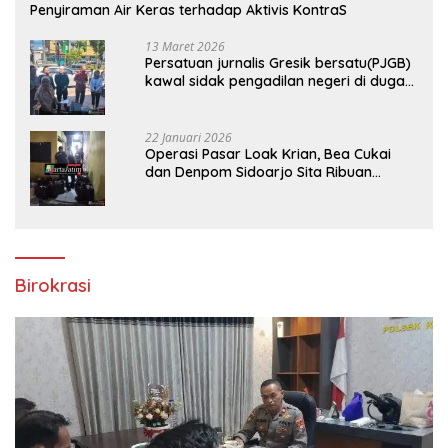
Penyiraman Air Keras terhadap Aktivis KontraS
13 Maret 2026
Persatuan jurnalis Gresik bersatu(PJGB)
kawal sidak pengadilan negeri di duga
bank Panin gelapkan SHM atas nama
Molyo Cipto amin
22 Januari 2026
Operasi Pasar Loak Krian, Bea Cukai
dan Denpom Sidoarjo Sita Ribuan
Rokok Tanpa Pita Cukai
Birokrasi