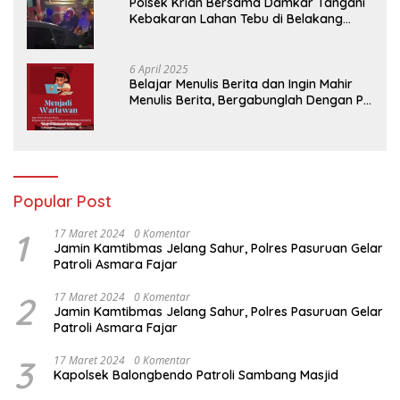
Polsek Krian Bersama Damkar Tangani
Kebakaran Lahan Tebu di Belakang
Perumahan GKR Cluster Lotus
6 April 2025
Belajar Menulis Berita dan Ingin Mahir
Menulis Berita, Bergabunglah Dengan PT
Media Padjadjaran Indonesia (MPI)
Popular Post
1
17 Maret 2024
0 Komentar
Jamin Kamtibmas Jelang Sahur, Polres Pasuruan Gelar
Patroli Asmara Fajar
2
17 Maret 2024
0 Komentar
Jamin Kamtibmas Jelang Sahur, Polres Pasuruan Gelar
Patroli Asmara Fajar
3
17 Maret 2024
0 Komentar
Kapolsek Balongbendo Patroli Sambang Masjid