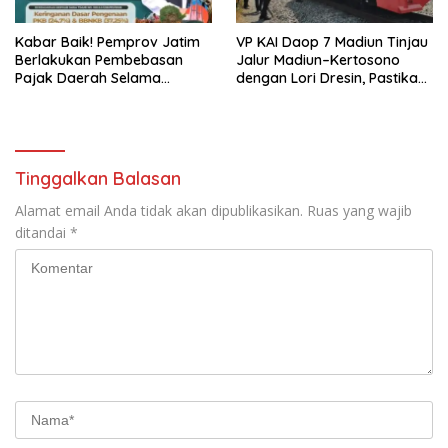
Kabar Baik! Pemprov Jatim
VP KAI Daop 7 Madiun Tinjau
Berlakukan Pembebasan
Jalur Madiun–Kertosono
Pajak Daerah Selama
dengan Lori Dresin, Pastikan
Agustus 2026, Warga
Keselamatan dan Pelayanan
Nikmati Beragam Insentif
Tetap Prima
Tinggalkan Balasan
Alamat email Anda tidak akan dipublikasikan.
Ruas yang wajib
ditandai
*