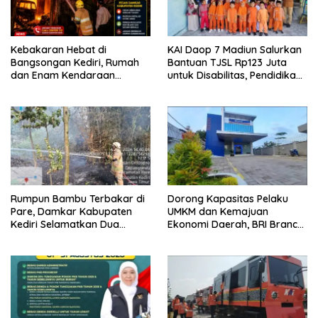
Kebakaran Hebat di
KAI Daop 7 Madiun Salurkan
Bangsongan Kediri, Rumah
Bantuan TJSL Rp123 Juta
dan Enam Kendaraan
untuk Disabilitas, Pendidikan,
Hangus, Kerugian Ditaksir
dan Pelestarian Budaya
Capai Rp1 Miliar
Rumpun Bambu Terbakar di
Dorong Kapasitas Pelaku
Pare, Damkar Kabupaten
UMKM dan Kemajuan
Kediri Selamatkan Dua
Ekonomi Daerah, BRI Branch
Rumah dan Kandang Ayam
Office Pare Salurkan KUR Rp.
dari Amukan Api
521 Miliar di Hingga Juli 2026