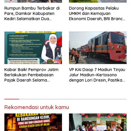
Rumpun Bambu Terbakar di
Dorong Kapasitas Pelaku
Pare, Damkar Kabupaten
UMKM dan Kemajuan
Kediri Selamatkan Dua
Ekonomi Daerah, BRI Branch
Rumah dan Kandang Ayam
Office Pare Salurkan KUR Rp.
dari Amukan Api
521 Miliar di Hingga Juli 2026
Kabar Baik! Pemprov Jatim
VP KAI Daop 7 Madiun Tinjau
Berlakukan Pembebasan
Jalur Madiun–Kertosono
Pajak Daerah Selama
dengan Lori Dresin, Pastikan
Agustus 2026, Warga
Keselamatan dan Pelayanan
Nikmati Beragam Insentif
Tetap Prima
Rekomendasi untuk kamu