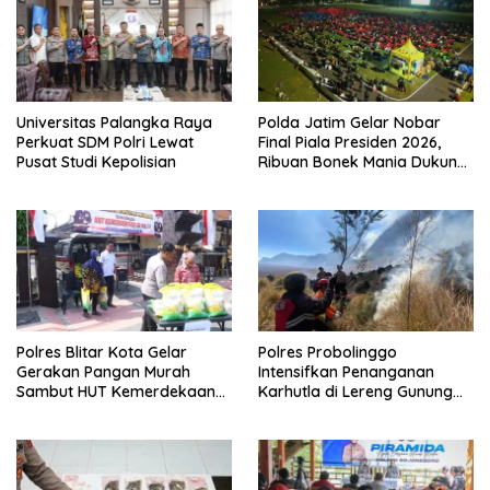
Universitas Palangka Raya
Polda Jatim Gelar Nobar
Perkuat SDM Polri Lewat
Final Piala Presiden 2026,
Pusat Studi Kepolisian
Ribuan Bonek Mania Dukung
Persebaya dari Lapangan
Mapolda
Polres Blitar Kota Gelar
Polres Probolinggo
Gerakan Pangan Murah
Intensifkan Penanganan
Sambut HUT Kemerdekaan
Karhutla di Lereng Gunung
RI ke-81
Bromo