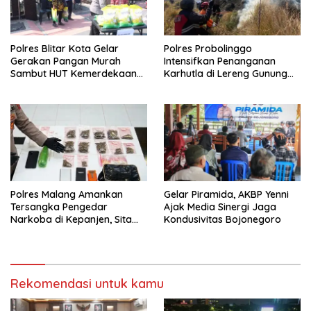
Polres Blitar Kota Gelar
Polres Probolinggo
Gerakan Pangan Murah
Intensifkan Penanganan
Sambut HUT Kemerdekaan
Karhutla di Lereng Gunung
RI ke-81
Bromo
Polres Malang Amankan
Gelar Piramida, AKBP Yenni
Tersangka Pengedar
Ajak Media Sinergi Jaga
Narkoba di Kepanjen, Sita
Kondusivitas Bojonegoro
Sabu 96 Gram dan Ganja 131
Gram
Rekomendasi untuk kamu