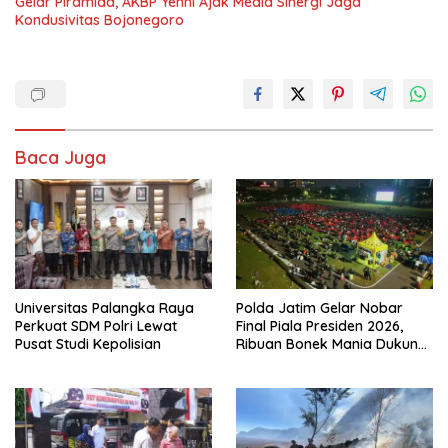
Gelar Piramida, AKBP Yenni Ajak Media Sinergi Jaga
Kondusivitas Bojonegoro
Baca Juga
Universitas Palangka Raya
Polda Jatim Gelar Nobar
Perkuat SDM Polri Lewat
Final Piala Presiden 2026,
Pusat Studi Kepolisian
Ribuan Bonek Mania Dukung
Persebaya dari Lapangan
Mapolda