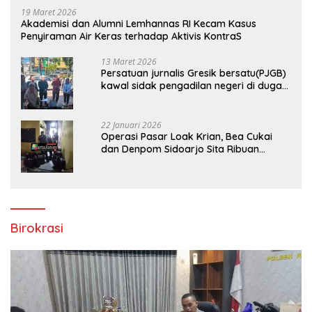
19 Maret 2026
Akademisi dan Alumni Lemhannas RI Kecam Kasus
Penyiraman Air Keras terhadap Aktivis KontraS
13 Maret 2026
Persatuan jurnalis Gresik bersatu(PJGB)
kawal sidak pengadilan negeri di duga
bank Panin gelapkan SHM atas nama
Molyo Cipto amin
22 Januari 2026
Operasi Pasar Loak Krian, Bea Cukai
dan Denpom Sidoarjo Sita Ribuan
Rokok Tanpa Pita Cukai
Birokrasi