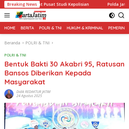
Langsung
Lewat Pusat Studi Kepolisian
Breaking News
Polda Jatim Gelar Nobar 
ke
konten
HOME
BERITA
POLRI & TNI
HUKUM & KRIMINAL
PEMERINT
Beranda
POLRI & TNI
POLRI & TNI
Bentuk Bakti 30 Akabri 95, Ratusan
Bansos Diberikan Kepada
Masyarakat
Didik REDAKTUR JATIM
24 Agustus 2025