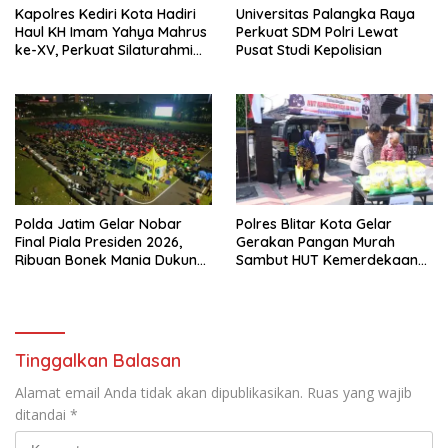
Kapolres Kediri Kota Hadiri
Universitas Palangka Raya
Haul KH Imam Yahya Mahrus
Perkuat SDM Polri Lewat
ke-XV, Perkuat Silaturahmi
Pusat Studi Kepolisian
dengan Ponpes Al
Mahrusiyah Lirboyo
Polda Jatim Gelar Nobar
Polres Blitar Kota Gelar
Final Piala Presiden 2026,
Gerakan Pangan Murah
Ribuan Bonek Mania Dukung
Sambut HUT Kemerdekaan
Persebaya dari Lapangan
RI ke-81
Mapolda
Tinggalkan Balasan
Alamat email Anda tidak akan dipublikasikan.
Ruas yang wajib
ditandai
*