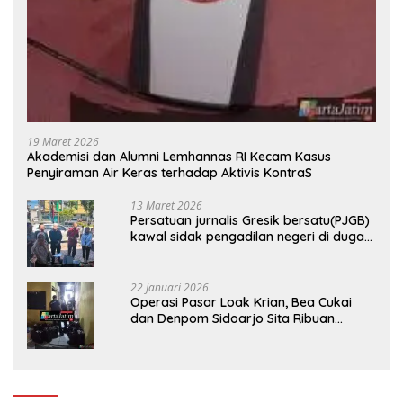
19 Maret 2026
Akademisi dan Alumni Lemhannas RI Kecam Kasus
Penyiraman Air Keras terhadap Aktivis KontraS
13 Maret 2026
Persatuan jurnalis Gresik bersatu(PJGB)
kawal sidak pengadilan negeri di duga
bank Panin gelapkan SHM atas nama
Molyo Cipto amin
22 Januari 2026
Operasi Pasar Loak Krian, Bea Cukai
dan Denpom Sidoarjo Sita Ribuan
Rokok Tanpa Pita Cukai