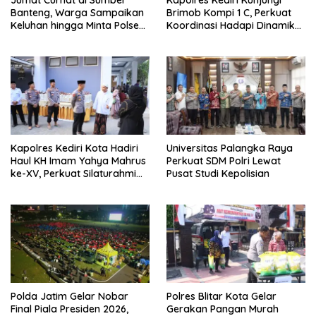
Jumat Curhat di Sumber
Kapolres Kediri Kunjungi
Banteng, Warga Sampaikan
Brimob Kompi 1 C, Perkuat
Keluhan hingga Minta Polsek
Koordinasi Hadapi Dinamika
Pesantren Lebih Sering Turun
Kamtibmas
ke Lingkungan
Kapolres Kediri Kota Hadiri
Universitas Palangka Raya
Haul KH Imam Yahya Mahrus
Perkuat SDM Polri Lewat
ke-XV, Perkuat Silaturahmi
Pusat Studi Kepolisian
dengan Ponpes Al
Mahrusiyah Lirboyo
Polda Jatim Gelar Nobar
Polres Blitar Kota Gelar
Final Piala Presiden 2026,
Gerakan Pangan Murah