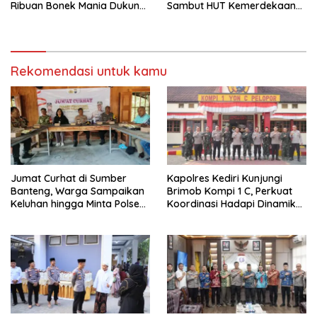
Ribuan Bonek Mania Dukung
Sambut HUT Kemerdekaan
Persebaya dari Lapangan
RI ke-81
Mapolda
Rekomendasi untuk kamu
Jumat Curhat di Sumber
Kapolres Kediri Kunjungi
Banteng, Warga Sampaikan
Brimob Kompi 1 C, Perkuat
Keluhan hingga Minta Polsek
Koordinasi Hadapi Dinamika
Pesantren Lebih Sering Turun
Kamtibmas
ke Lingkungan