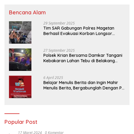
Bencana Alam
29 September 2025
Tim SAR Gabungan Polres Magetan
Berhasil Evakuasi Korban Longsor
Tambang Trosono
27 September 2025
Polsek Krian Bersama Damkar Tangani
Kebakaran Lahan Tebu di Belakang
Perumahan GKR Cluster Lotus
6 April 2025
Belajar Menulis Berita dan Ingin Mahir
Menulis Berita, Bergabunglah Dengan PT
Media Padjadjaran Indonesia (MPI)
Popular Post
17 Maret 2024
0 Komentar