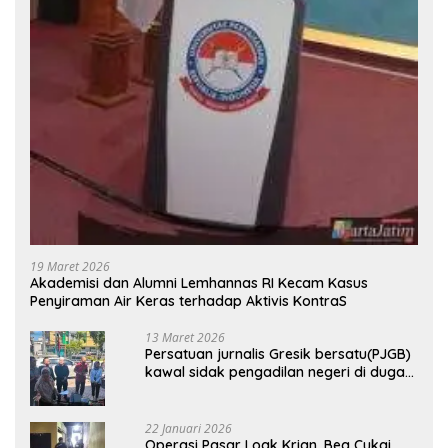
19 Maret 2026
Akademisi dan Alumni Lemhannas RI Kecam Kasus
Penyiraman Air Keras terhadap Aktivis KontraS
13 Maret 2026
Persatuan jurnalis Gresik bersatu(PJGB)
kawal sidak pengadilan negeri di duga
bank Panin gelapkan SHM atas nama
Molyo Cipto amin
22 Januari 2026
Operasi Pasar Loak Krian, Bea Cukai