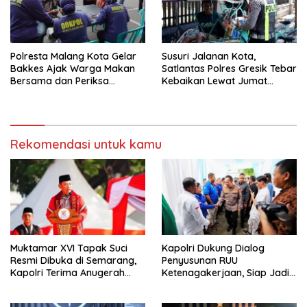
Polresta Malang Kota Gelar
Susuri Jalanan Kota,
Bakkes Ajak Warga Makan
Satlantas Polres Gresik Tebar
Bersama dan Periksa
Kebaikan Lewat Jumat
Kesehatan Gratis
Berkah Berbagi
Rekomendasi untuk kamu
Muktamar XVI Tapak Suci
Kapolri Dukung Dialog
Resmi Dibuka di Semarang,
Penyusunan RUU
Kapolri Terima Anugerah
Ketenagakerjaan, Siap Jadi
Anggota Kehormatan
Jembatan Aspirasi Buruh