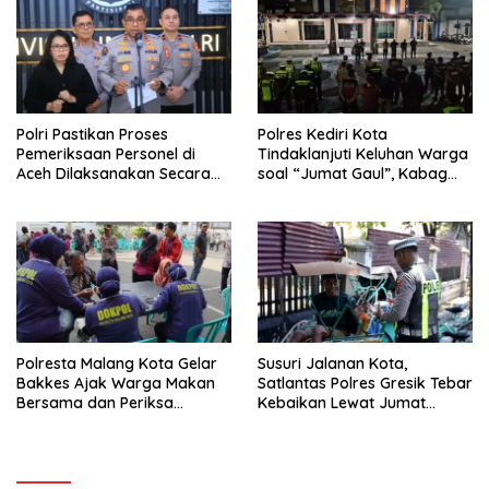
Polri Pastikan Proses
Polres Kediri Kota
Pemeriksaan Personel di
Tindaklanjuti Keluhan Warga
Aceh Dilaksanakan Secara
soal “Jumat Gaul”, Kabag
Profesional dan Transparan
Ops : Jangan Ganggu
Ketertiban Umum dan
Ketenteraman Masyarakat
Polresta Malang Kota Gelar
Susuri Jalanan Kota,
Bakkes Ajak Warga Makan
Satlantas Polres Gresik Tebar
Bersama dan Periksa
Kebaikan Lewat Jumat
Kesehatan Gratis
Berkah Berbagi