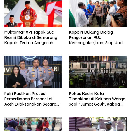
Muktamar XVI Tapak Suci
Kapolri Dukung Dialog
Resmi Dibuka di Semarang,
Penyusunan RUU
Kapolri Terima Anugerah
Ketenagakerjaan, Siap Jadi
Anggota Kehormatan
Jembatan Aspirasi Buruh
Polri Pastikan Proses
Polres Kediri Kota
Pemeriksaan Personel di
Tindaklanjuti Keluhan Warga
Aceh Dilaksanakan Secara
soal “Jumat Gaul”, Kabag
Profesional dan Transparan
Ops : Jangan Ganggu
Ketertiban Umum dan
Ketenteraman Masyarakat