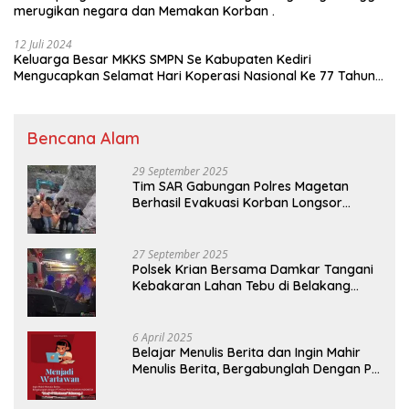
merugikan negara dan Memakan Korban .
12 Juli 2024
Keluarga Besar MKKS SMPN Se Kabupaten Kediri
Mengucapkan Selamat Hari Koperasi Nasional Ke 77 Tahun
2024
Bencana Alam
29 September 2025
Tim SAR Gabungan Polres Magetan
Berhasil Evakuasi Korban Longsor
Tambang Trosono
27 September 2025
Polsek Krian Bersama Damkar Tangani
Kebakaran Lahan Tebu di Belakang
Perumahan GKR Cluster Lotus
6 April 2025
Belajar Menulis Berita dan Ingin Mahir
Menulis Berita, Bergabunglah Dengan PT
Media Padjadjaran Indonesia (MPI)