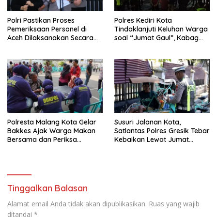
Polri Pastikan Proses
Polres Kediri Kota
Pemeriksaan Personel di
Tindaklanjuti Keluhan Warga
Aceh Dilaksanakan Secara
soal “Jumat Gaul”, Kabag
Profesional dan Transparan
Ops : Jangan Ganggu
Ketertiban Umum dan
Ketenteraman Masyarakat
Polresta Malang Kota Gelar
Susuri Jalanan Kota,
Bakkes Ajak Warga Makan
Satlantas Polres Gresik Tebar
Bersama dan Periksa
Kebaikan Lewat Jumat
Kesehatan Gratis
Berkah Berbagi
Tinggalkan Balasan
Alamat email Anda tidak akan dipublikasikan.
Ruas yang wajib
ditandai
*