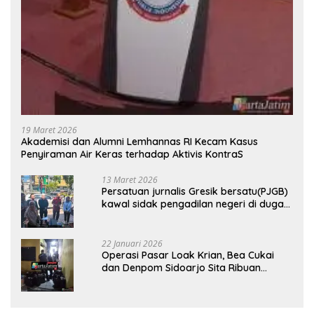
19 Maret 2026
Akademisi dan Alumni Lemhannas RI Kecam Kasus
Penyiraman Air Keras terhadap Aktivis KontraS
13 Maret 2026
Persatuan jurnalis Gresik bersatu(PJGB)
kawal sidak pengadilan negeri di duga
bank Panin gelapkan SHM atas nama
Molyo Cipto amin
22 Januari 2026
Operasi Pasar Loak Krian, Bea Cukai
dan Denpom Sidoarjo Sita Ribuan
Rokok Tanpa Pita Cukai