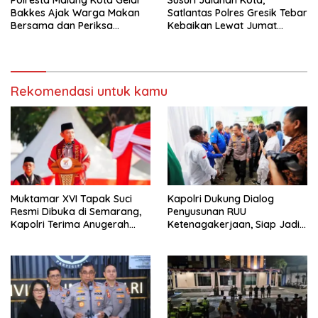
Polresta Malang Kota Gelar
Susuri Jalanan Kota,
Bakkes Ajak Warga Makan
Satlantas Polres Gresik Tebar
Bersama dan Periksa
Kebaikan Lewat Jumat
Kesehatan Gratis
Berkah Berbagi
Rekomendasi untuk kamu
Muktamar XVI Tapak Suci
Kapolri Dukung Dialog
Resmi Dibuka di Semarang,
Penyusunan RUU
Kapolri Terima Anugerah
Ketenagakerjaan, Siap Jadi
Anggota Kehormatan
Jembatan Aspirasi Buruh