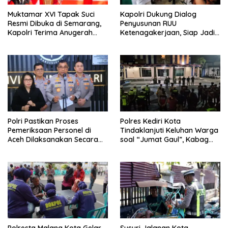
Muktamar XVI Tapak Suci
Kapolri Dukung Dialog
Resmi Dibuka di Semarang,
Penyusunan RUU
Kapolri Terima Anugerah
Ketenagakerjaan, Siap Jadi
Anggota Kehormatan
Jembatan Aspirasi Buruh
Polri Pastikan Proses
Polres Kediri Kota
Pemeriksaan Personel di
Tindaklanjuti Keluhan Warga
Aceh Dilaksanakan Secara
soal “Jumat Gaul”, Kabag
Profesional dan Transparan
Ops : Jangan Ganggu
Ketertiban Umum dan
Ketenteraman Masyarakat