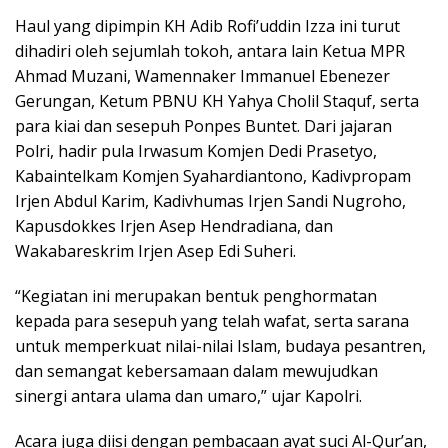
Haul yang dipimpin KH Adib Rofi’uddin Izza ini turut
dihadiri oleh sejumlah tokoh, antara lain Ketua MPR
Ahmad Muzani, Wamennaker Immanuel Ebenezer
Gerungan, Ketum PBNU KH Yahya Cholil Staquf, serta
para kiai dan sesepuh Ponpes Buntet. Dari jajaran
Polri, hadir pula Irwasum Komjen Dedi Prasetyo,
Kabaintelkam Komjen Syahardiantono, Kadivpropam
Irjen Abdul Karim, Kadivhumas Irjen Sandi Nugroho,
Kapusdokkes Irjen Asep Hendradiana, dan
Wakabareskrim Irjen Asep Edi Suheri.
“Kegiatan ini merupakan bentuk penghormatan
kepada para sesepuh yang telah wafat, serta sarana
untuk memperkuat nilai-nilai Islam, budaya pesantren,
dan semangat kebersamaan dalam mewujudkan
sinergi antara ulama dan umaro,” ujar Kapolri.
Acara juga diisi dengan pembacaan ayat suci Al-Qur’an,