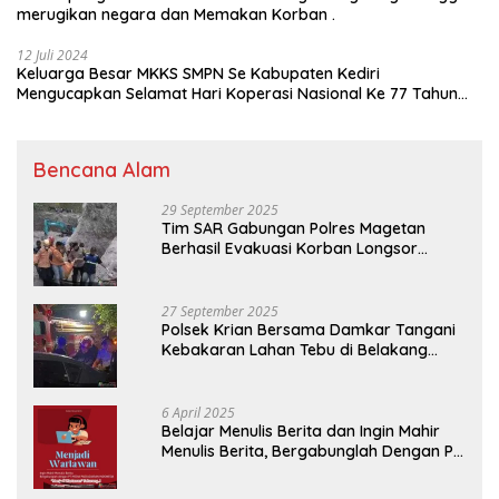
merugikan negara dan Memakan Korban .
12 Juli 2024
Keluarga Besar MKKS SMPN Se Kabupaten Kediri
Mengucapkan Selamat Hari Koperasi Nasional Ke 77 Tahun
2024
Bencana Alam
29 September 2025
Tim SAR Gabungan Polres Magetan
Berhasil Evakuasi Korban Longsor
Tambang Trosono
27 September 2025
Polsek Krian Bersama Damkar Tangani
Kebakaran Lahan Tebu di Belakang
Perumahan GKR Cluster Lotus
6 April 2025
Belajar Menulis Berita dan Ingin Mahir
Menulis Berita, Bergabunglah Dengan PT
Media Padjadjaran Indonesia (MPI)