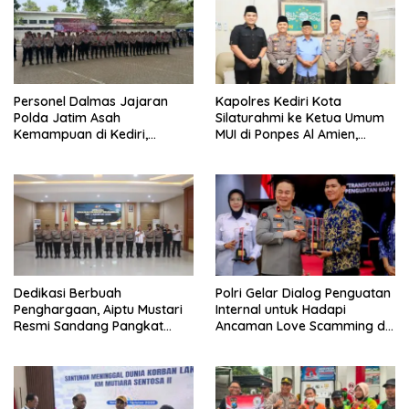
Personel Dalmas Jajaran
Kapolres Kediri Kota
Polda Jatim Asah
Silaturahmi ke Ketua Umum
Kemampuan di Kediri,
MUI di Ponpes Al Amien,
Tingkatkan Kesiapsiagaan
Perkuat Sinergi Polri dan
Hadapi Gangguan
Ulama
Kamtibmas
Dedikasi Berbuah
Polri Gelar Dialog Penguatan
Penghargaan, Aiptu Mustari
Internal untuk Hadapi
Resmi Sandang Pangkat
Ancaman Love Scamming di
Ipda
Era Digital