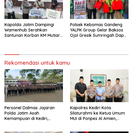
Kapolda Jatim Dampingi
Polsek Kebomas Gandeng
Wamenhub Serahkan
YALPK Group Gelar Baksos
Santunan Korban KM Mutiara
Ojol Gresik Sumringah Dapat
Sentosa II
Sembako dan BBM Gratis
Rekomendasi untuk kamu
Personel Dalmas Jajaran
Kapolres Kediri Kota
Polda Jatim Asah
Silaturahmi ke Ketua Umum
Kemampuan di Kediri,
MUI di Ponpes Al Amien,
Tingkatkan Kesiapsiagaan
Perkuat Sinergi Polri dan
Hadapi Gangguan
Ulama