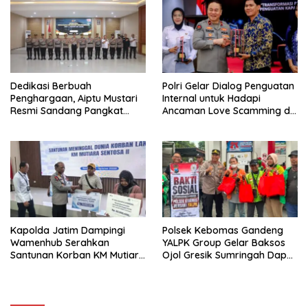
Kamtibmas
Dedikasi Berbuah
Polri Gelar Dialog Penguatan
Penghargaan, Aiptu Mustari
Internal untuk Hadapi
Resmi Sandang Pangkat
Ancaman Love Scamming di
Ipda
Era Digital
Kapolda Jatim Dampingi
Polsek Kebomas Gandeng
Wamenhub Serahkan
YALPK Group Gelar Baksos
Santunan Korban KM Mutiara
Ojol Gresik Sumringah Dapat
Sentosa II
Sembako dan BBM Gratis