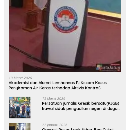
19 Maret 2026
Akademisi dan Alumni Lemhannas RI Kecam Kasus
Penyiraman Air Keras terhadap Aktivis KontraS
13 Maret 2026
Persatuan jurnalis Gresik bersatu(PJGB)
kawal sidak pengadilan negeri di duga
bank Panin gelapkan SHM atas nama
Molyo Cipto amin
22 Januari 2026
Operasi Pasar Loak Krian, Bea Cukai