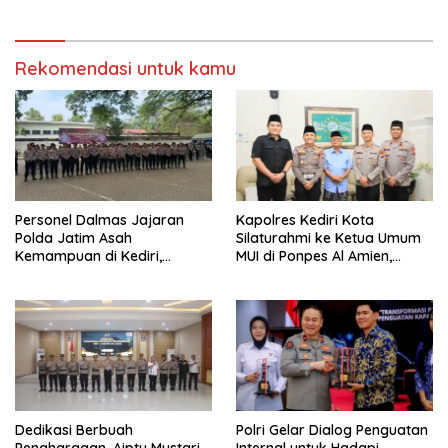
Rekomendasi untuk kamu
Personel Dalmas Jajaran
Kapolres Kediri Kota
Polda Jatim Asah
Silaturahmi ke Ketua Umum
Kemampuan di Kediri,
MUI di Ponpes Al Amien,
Tingkatkan Kesiapsiagaan
Perkuat Sinergi Polri dan
Hadapi Gangguan
Ulama
Kamtibmas
Dedikasi Berbuah
Polri Gelar Dialog Penguatan
Penghargaan, Aiptu Mustari
Internal untuk Hadapi