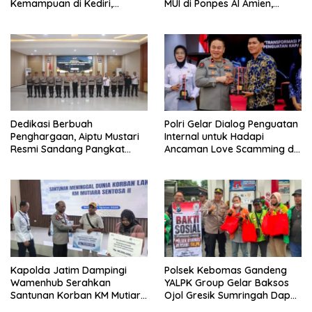
Kemampuan di Kediri,
MUI di Ponpes Al Amien,
Tingkatkan Kesiapsiagaan
Perkuat Sinergi Polri dan
Hadapi Gangguan
Ulama
Kamtibmas
Dedikasi Berbuah
Polri Gelar Dialog Penguatan
Penghargaan, Aiptu Mustari
Internal untuk Hadapi
Resmi Sandang Pangkat
Ancaman Love Scamming di
Ipda
Era Digital
Kapolda Jatim Dampingi
Polsek Kebomas Gandeng
Wamenhub Serahkan
YALPK Group Gelar Baksos
Santunan Korban KM Mutiara
Ojol Gresik Sumringah Dapat
Sentosa II
Sembako dan BBM Gratis