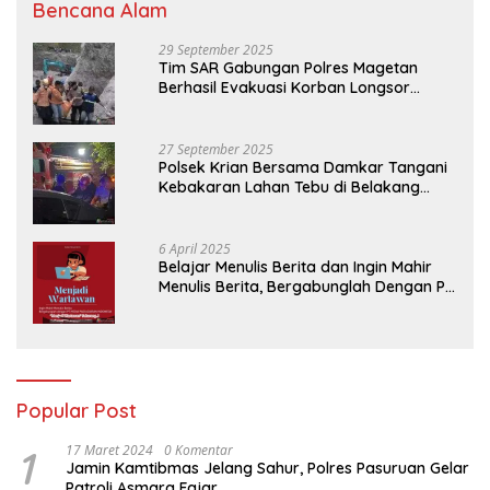
Bencana Alam
29 September 2025
Tim SAR Gabungan Polres Magetan
Berhasil Evakuasi Korban Longsor
Tambang Trosono
27 September 2025
Polsek Krian Bersama Damkar Tangani
Kebakaran Lahan Tebu di Belakang
Perumahan GKR Cluster Lotus
6 April 2025
Belajar Menulis Berita dan Ingin Mahir
Menulis Berita, Bergabunglah Dengan PT
Media Padjadjaran Indonesia (MPI)
Popular Post
1
17 Maret 2024
0 Komentar
Jamin Kamtibmas Jelang Sahur, Polres Pasuruan Gelar
Patroli Asmara Fajar