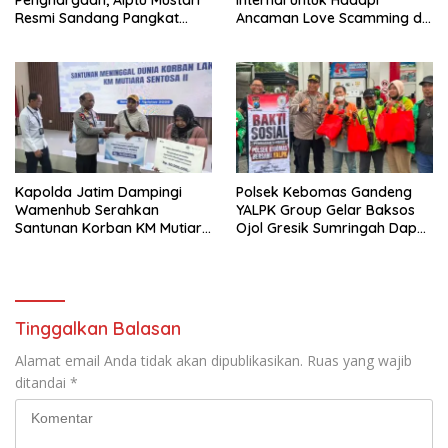
Resmi Sandang Pangkat
Ancaman Love Scamming di
Ipda
Era Digital
Kapolda Jatim Dampingi
Polsek Kebomas Gandeng
Wamenhub Serahkan
YALPK Group Gelar Baksos
Santunan Korban KM Mutiara
Ojol Gresik Sumringah Dapat
Sentosa II
Sembako dan BBM Gratis
Tinggalkan Balasan
Alamat email Anda tidak akan dipublikasikan.
Ruas yang wajib
ditandai
*