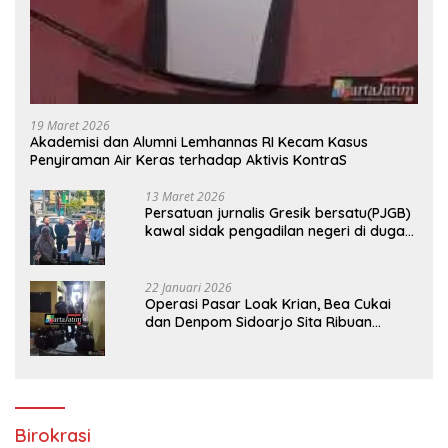
19 Maret 2026
Akademisi dan Alumni Lemhannas RI Kecam Kasus
Penyiraman Air Keras terhadap Aktivis KontraS
13 Maret 2026
Persatuan jurnalis Gresik bersatu(PJGB)
kawal sidak pengadilan negeri di duga
bank Panin gelapkan SHM atas nama
Molyo Cipto amin
22 Januari 2026
Operasi Pasar Loak Krian, Bea Cukai
dan Denpom Sidoarjo Sita Ribuan
Rokok Tanpa Pita Cukai
Birokrasi