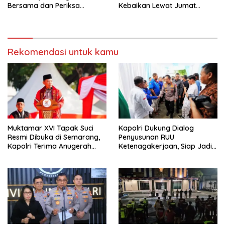
Bersama dan Periksa
Kebaikan Lewat Jumat
Kesehatan Gratis
Berkah Berbagi
Rekomendasi untuk kamu
Muktamar XVI Tapak Suci
Kapolri Dukung Dialog
Resmi Dibuka di Semarang,
Penyusunan RUU
Kapolri Terima Anugerah
Ketenagakerjaan, Siap Jadi
Anggota Kehormatan
Jembatan Aspirasi Buruh