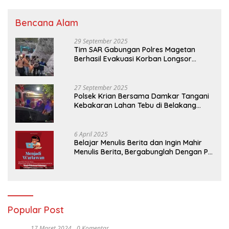
Bencana Alam
29 September 2025
Tim SAR Gabungan Polres Magetan
Berhasil Evakuasi Korban Longsor
Tambang Trosono
27 September 2025
Polsek Krian Bersama Damkar Tangani
Kebakaran Lahan Tebu di Belakang
Perumahan GKR Cluster Lotus
6 April 2025
Belajar Menulis Berita dan Ingin Mahir
Menulis Berita, Bergabunglah Dengan PT
Media Padjadjaran Indonesia (MPI)
Popular Post
17 Maret 2024
0 Komentar