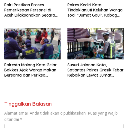
Polri Pastikan Proses
Polres Kediri Kota
Pemeriksaan Personel di
Tindaklanjuti Keluhan Warga
Aceh Dilaksanakan Secara
soal “Jumat Gaul”, Kabag
Profesional dan Transparan
Ops : Jangan Ganggu
Ketertiban Umum dan
Ketenteraman Masyarakat
Polresta Malang Kota Gelar
Susuri Jalanan Kota,
Bakkes Ajak Warga Makan
Satlantas Polres Gresik Tebar
Bersama dan Periksa
Kebaikan Lewat Jumat
Kesehatan Gratis
Berkah Berbagi
Tinggalkan Balasan
Alamat email Anda tidak akan dipublikasikan.
Ruas yang wajib
ditandai
*