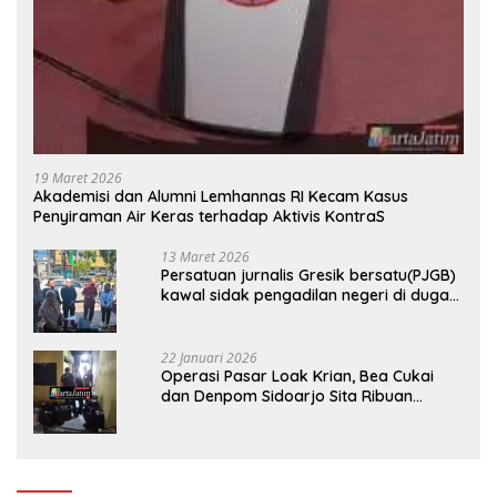
19 Maret 2026
Akademisi dan Alumni Lemhannas RI Kecam Kasus
Penyiraman Air Keras terhadap Aktivis KontraS
13 Maret 2026
Persatuan jurnalis Gresik bersatu(PJGB)
kawal sidak pengadilan negeri di duga
bank Panin gelapkan SHM atas nama
Molyo Cipto amin
22 Januari 2026
Operasi Pasar Loak Krian, Bea Cukai
dan Denpom Sidoarjo Sita Ribuan
Rokok Tanpa Pita Cukai