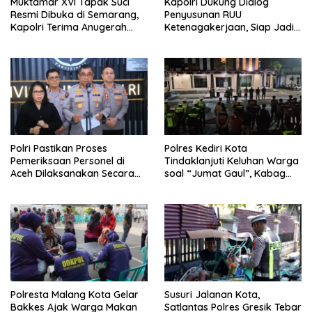
Muktamar XVI Tapak Suci
Kapolri Dukung Dialog
Resmi Dibuka di Semarang,
Penyusunan RUU
Kapolri Terima Anugerah
Ketenagakerjaan, Siap Jadi
Anggota Kehormatan
Jembatan Aspirasi Buruh
Polri Pastikan Proses
Polres Kediri Kota
Pemeriksaan Personel di
Tindaklanjuti Keluhan Warga
Aceh Dilaksanakan Secara
soal “Jumat Gaul”, Kabag
Profesional dan Transparan
Ops : Jangan Ganggu
Ketertiban Umum dan
Ketenteraman Masyarakat
Polresta Malang Kota Gelar
Susuri Jalanan Kota,
Bakkes Ajak Warga Makan
Satlantas Polres Gresik Tebar