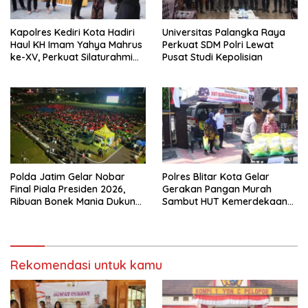
Kapolres Kediri Kota Hadiri
Universitas Palangka Raya
Haul KH Imam Yahya Mahrus
Perkuat SDM Polri Lewat
ke-XV, Perkuat Silaturahmi
Pusat Studi Kepolisian
dengan Ponpes Al
Mahrusiyah Lirboyo
Polda Jatim Gelar Nobar
Polres Blitar Kota Gelar
Final Piala Presiden 2026,
Gerakan Pangan Murah
Ribuan Bonek Mania Dukung
Sambut HUT Kemerdekaan
Persebaya dari Lapangan
RI ke-81
Mapolda
Rekomendasi untuk kamu