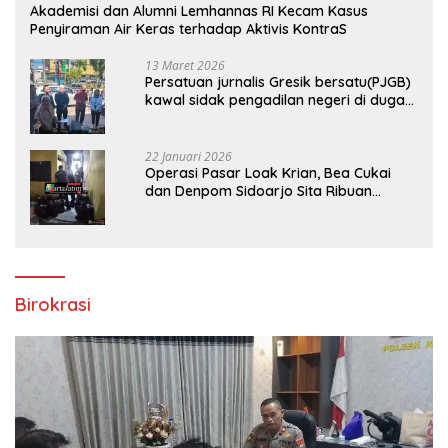
Akademisi dan Alumni Lemhannas RI Kecam Kasus
Penyiraman Air Keras terhadap Aktivis KontraS
13 Maret 2026
Persatuan jurnalis Gresik bersatu(PJGB)
kawal sidak pengadilan negeri di duga
bank Panin gelapkan SHM atas nama
Molyo Cipto amin
22 Januari 2026
Operasi Pasar Loak Krian, Bea Cukai
dan Denpom Sidoarjo Sita Ribuan
Rokok Tanpa Pita Cukai
Birokrasi