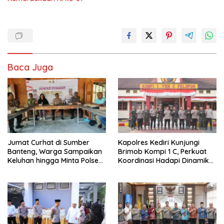
Baca Juga
Jumat Curhat di Sumber
Kapolres Kediri Kunjungi
Banteng, Warga Sampaikan
Brimob Kompi 1 C, Perkuat
Keluhan hingga Minta Polsek
Koordinasi Hadapi Dinamika
Pesantren Lebih Sering Turun
Kamtibmas
ke Lingkungan