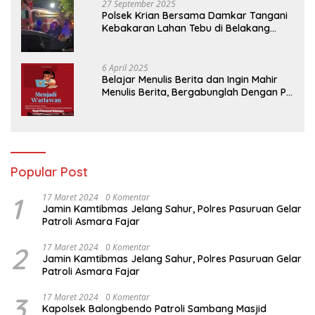
27 September 2025
Polsek Krian Bersama Damkar Tangani
Kebakaran Lahan Tebu di Belakang
Perumahan GKR Cluster Lotus
6 April 2025
Belajar Menulis Berita dan Ingin Mahir
Menulis Berita, Bergabunglah Dengan PT
Media Padjadjaran Indonesia (MPI)
Popular Post
1
17 Maret 2024
0 Komentar
Jamin Kamtibmas Jelang Sahur, Polres Pasuruan Gelar
Patroli Asmara Fajar
2
17 Maret 2024
0 Komentar
Jamin Kamtibmas Jelang Sahur, Polres Pasuruan Gelar
Patroli Asmara Fajar
3
17 Maret 2024
0 Komentar
Kapolsek Balongbendo Patroli Sambang Masjid