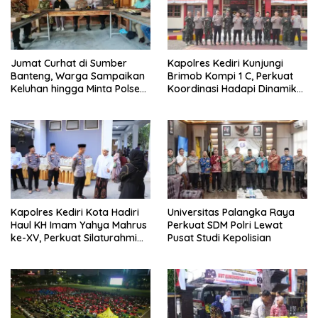
Jumat Curhat di Sumber
Kapolres Kediri Kunjungi
Banteng, Warga Sampaikan
Brimob Kompi 1 C, Perkuat
Keluhan hingga Minta Polsek
Koordinasi Hadapi Dinamika
Pesantren Lebih Sering Turun
Kamtibmas
ke Lingkungan
Kapolres Kediri Kota Hadiri
Universitas Palangka Raya
Haul KH Imam Yahya Mahrus
Perkuat SDM Polri Lewat
ke-XV, Perkuat Silaturahmi
Pusat Studi Kepolisian
dengan Ponpes Al
Mahrusiyah Lirboyo