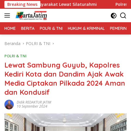
Langsung
al Masyarakat Lewat Silaturahmi
Breaking News
Polres Gresik Amanka
ke
konten
HOME
BERITA
POLRI & TNI
HUKUM & KRIMINAL
PEMERINT
Beranda
POLRI & TNI
POLRI & TNI
Lewat Sambung Guyub, Kapolres
Kediri Kota dan Dandim Ajak Awak
Media Ciptakan Pilkada 2024 Aman
dan Kondusif
Didik REDAKTUR JATIM
10 September 2024