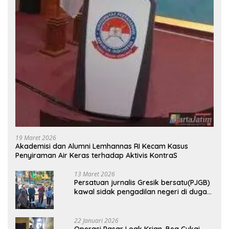
19 Maret 2026
Akademisi dan Alumni Lemhannas RI Kecam Kasus
Penyiraman Air Keras terhadap Aktivis KontraS
13 Maret 2026
Persatuan jurnalis Gresik bersatu(PJGB)
kawal sidak pengadilan negeri di duga
bank Panin gelapkan SHM atas nama
Molyo Cipto amin
22 Januari 2026
Operasi Pasar Loak Krian, Bea Cukai