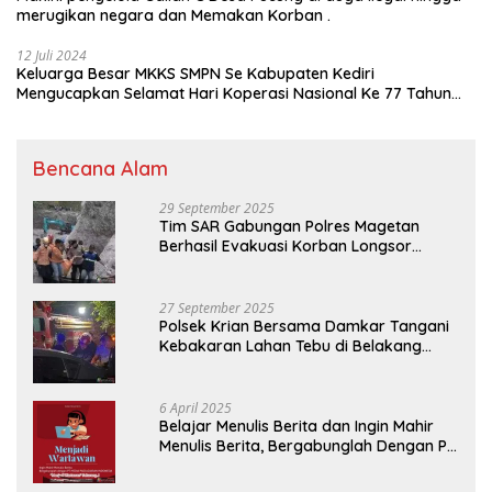
merugikan negara dan Memakan Korban .
12 Juli 2024
Keluarga Besar MKKS SMPN Se Kabupaten Kediri
Mengucapkan Selamat Hari Koperasi Nasional Ke 77 Tahun
2024
Bencana Alam
29 September 2025
Tim SAR Gabungan Polres Magetan
Berhasil Evakuasi Korban Longsor
Tambang Trosono
27 September 2025
Polsek Krian Bersama Damkar Tangani
Kebakaran Lahan Tebu di Belakang
Perumahan GKR Cluster Lotus
6 April 2025
Belajar Menulis Berita dan Ingin Mahir
Menulis Berita, Bergabunglah Dengan PT
Media Padjadjaran Indonesia (MPI)