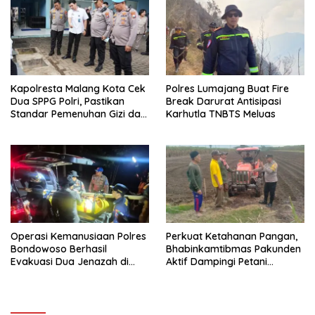
Kapolresta Malang Kota Cek
Polres Lumajang Buat Fire
Dua SPPG Polri, Pastikan
Break Darurat Antisipasi
Standar Pemenuhan Gizi dan
Karhutla TNBTS Meluas
Pengelolaan Limbah Berjalan
Optimal
Operasi Kemanusiaan Polres
Perkuat Ketahanan Pangan,
Bondowoso Berhasil
Bhabinkamtibmas Pakunden
Evakuasi Dua Jenazah di
Aktif Dampingi Petani
Gunung Piramid
Jagung