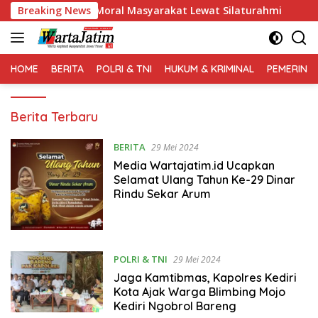
Langsung
 Kekuatan Moral Masyarakat Lewat Silaturahmi
Breaking News
Polres
ke
konten
HOME
BERITA
POLRI & TNI
HUKUM & KRIMINAL
PEMERINT
wartajatim.id
Berita Terbaru
BERITA
29 Mei 2024
Media Wartajatim.id Ucapkan
Selamat Ulang Tahun Ke-29 Dinar
Rindu Sekar Arum
POLRI & TNI
29 Mei 2024
Jaga Kamtibmas, Kapolres Kediri
Kota Ajak Warga Blimbing Mojo
Kediri Ngobrol Bareng