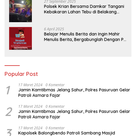
27 September 2025
Polsek Krian Bersama Damkar Tangani
Kebakaran Lahan Tebu di Belakang
Perumahan GKR Cluster Lotus
6 April 2025
Belajar Menulis Berita dan Ingin Mahir
Menulis Berita, Bergabunglah Dengan PT
Media Padjadjaran Indonesia (MPI)
Popular Post
1
17 Maret 2024
0 Komentar
Jamin Kamtibmas Jelang Sahur, Polres Pasuruan Gelar
Patroli Asmara Fajar
2
17 Maret 2024
0 Komentar
Jamin Kamtibmas Jelang Sahur, Polres Pasuruan Gelar
Patroli Asmara Fajar
3
17 Maret 2024
0 Komentar
Kapolsek Balongbendo Patroli Sambang Masjid