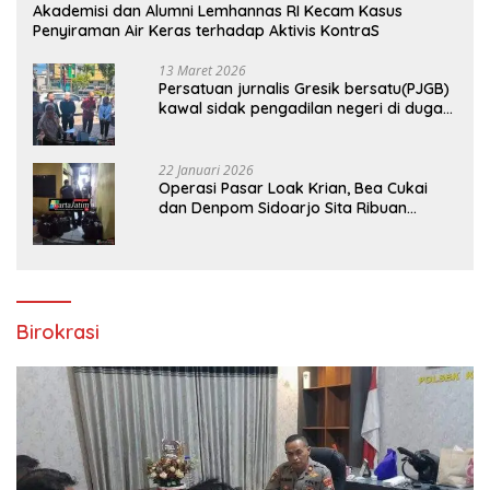
Akademisi dan Alumni Lemhannas RI Kecam Kasus
Penyiraman Air Keras terhadap Aktivis KontraS
13 Maret 2026
Persatuan jurnalis Gresik bersatu(PJGB)
kawal sidak pengadilan negeri di duga
bank Panin gelapkan SHM atas nama
Molyo Cipto amin
22 Januari 2026
Operasi Pasar Loak Krian, Bea Cukai
dan Denpom Sidoarjo Sita Ribuan
Rokok Tanpa Pita Cukai
Birokrasi