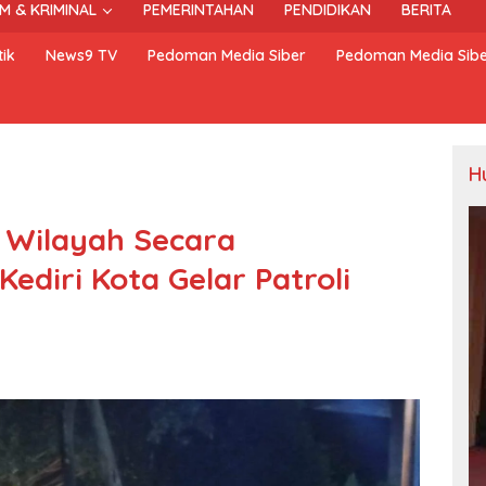
M & KRIMINAL
PEMERINTAHAN
PENDIDIKAN
BERITA
ik
News9 TV
Pedoman Media Siber
Pedoman Media Sib
H
s Wilayah Secara
Kediri Kota Gelar Patroli