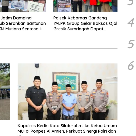
3
4
Polsek Kebomas Gandeng
 Jatim Dampingi
YALPK Group Gelar Baksos Ojol
b Serahkan Santunan
Gresik Sumringah Dapat
M Mutiara Sentosa II
Sembako dan BBM Gratis
5
6
Kapolres Kediri Kota Silaturahmi ke Ketua Umum
MUI di Ponpes Al Amien, Perkuat Sinergi Polri dan