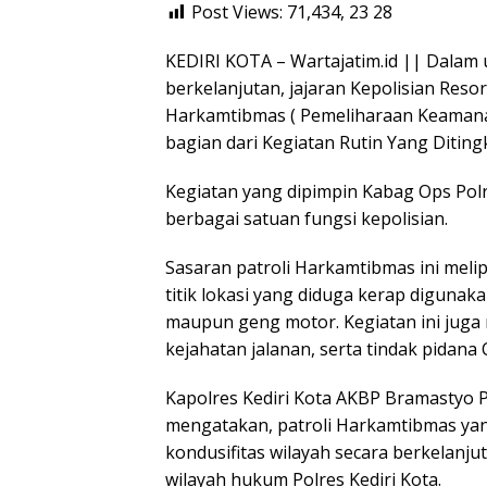
Post Views: 71,434, 23
28
KEDIRI KOTA – Wartajatim.id || Dalam 
berkelanjutan, jajaran Kepolisian Resor
Harkamtibmas ( Pemeliharaan Keamana
bagian dari Kegiatan Rutin Yang Ditingk
Kegiatan yang dipimpin Kabag Ops Polr
berbagai satuan fungsi kepolisian.
Sasaran patroli Harkamtibmas ini meli
titik lokasi yang diduga kerap digunaka
maupun geng motor. Kegiatan ini jug
kejahatan jalanan, serta tindak pidana 
Kapolres Kediri Kota AKBP Bramastyo P
mengatakan, patroli Harkamtibmas yan
kondusifitas wilayah secara berkelanju
wilayah hukum Polres Kediri Kota.