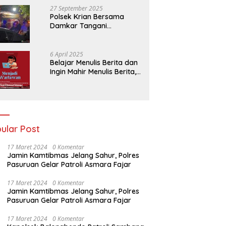
27 September 2025
Polsek Krian Bersama
Damkar Tangani
Kebakaran Lahan Tebu di
Belakang Perumahan GKR
Cluster Lotus
6 April 2025
Belajar Menulis Berita dan
Ingin Mahir Menulis Berita,
Bergabunglah Dengan PT
Media Padjadjaran
Indonesia (MPI)
ular Post
17 Maret 2024
0 Komentar
Jamin Kamtibmas Jelang Sahur, Polres
Pasuruan Gelar Patroli Asmara Fajar
17 Maret 2024
0 Komentar
Jamin Kamtibmas Jelang Sahur, Polres
Pasuruan Gelar Patroli Asmara Fajar
17 Maret 2024
0 Komentar