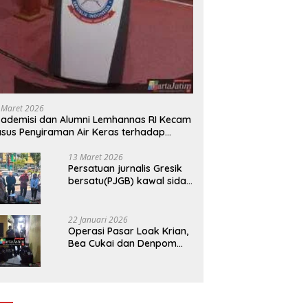
 Maret 2026
ademisi dan Alumni Lemhannas RI Kecam
sus Penyiraman Air Keras terhadap
tivis KontraS
13 Maret 2026
Persatuan jurnalis Gresik
bersatu(PJGB) kawal sidak
pengadilan negeri di duga
bank Panin gelapkan SHM
atas nama Molyo Cipto
22 Januari 2026
amin
Operasi Pasar Loak Krian,
Bea Cukai dan Denpom
Sidoarjo Sita Ribuan
Rokok Tanpa Pita Cukai