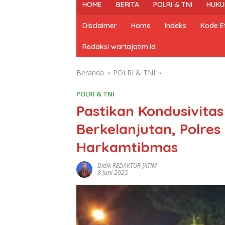
HOME
BERITA
POLRI & TNI
HUKU
Disclaimer
Home
Indeks
Kode Et
Redaksi wartajatim.id
Beranda
POLRI & TNI
POLRI & TNI
Pastikan Kondusivita
Berkelanjutan, Polres 
Harkamtibmas
Didik REDAKTUR JATIM
8 Juni 2025