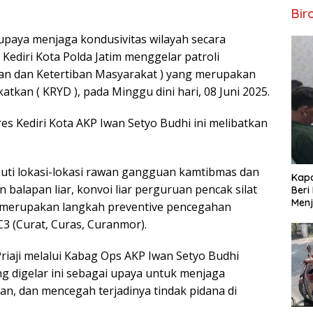
Bir
upaya menjaga kondusivitas wilayah secara
 Kediri Kota Polda Jatim menggelar patroli
n dan Ketertiban Masyarakat ) yang merupakan
atkan ( KRYD ), pada Minggu dini hari, 08 Juni 2025.
es Kediri Kota AKP Iwan Setyo Budhi ini melibatkan
puti lokasi-lokasi rawan gangguan kamtibmas dan
Kapo
n balapan liar, konvoi liar perguruan pencak silat
Beri
Menj
a merupakan langkah preventive pencegahan
C3 (Curat, Curas, Curanmor).
riaji melalui Kabag Ops AKP Iwan Setyo Budhi
g digelar ini sebagai upaya untuk menjaga
tan, dan mencegah terjadinya tindak pidana di