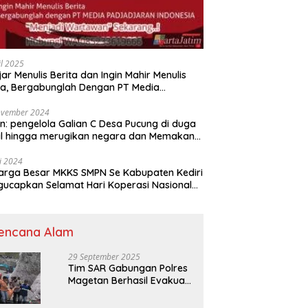
il 2025
jar Menulis Berita dan Ingin Mahir Menulis
ta, Bergabunglah Dengan PT Media
adjaran Indonesia (MPI)
ovember 2024
n: pengelola Galian C Desa Pucung di duga
al hingga merugikan negara dan Memakan
an .
li 2024
arga Besar MKKS SMPN Se Kabupaten Kediri
elamat Hari Koperasi Nasional
7 Tahun 2024
encana Alam
29 September 2025
Tim SAR Gabungan Polres
Magetan Berhasil Evakuasi
Korban Longsor Tambang
Trosono