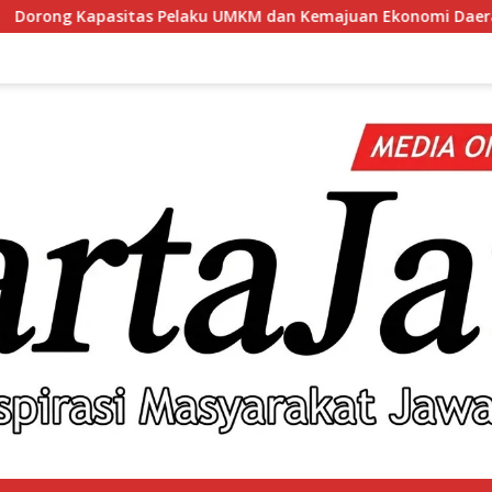
MKM dan Kemajuan Ekonomi Daerah, BRI Branch Office Pare Salur