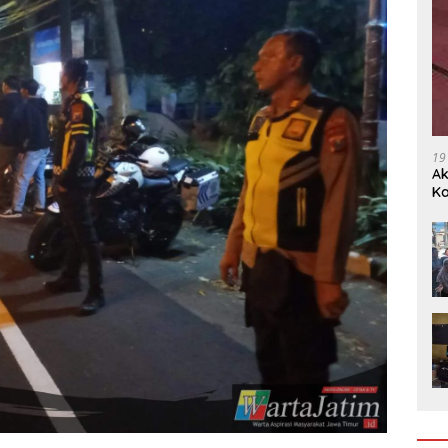
19
Ak
Ka
Ak