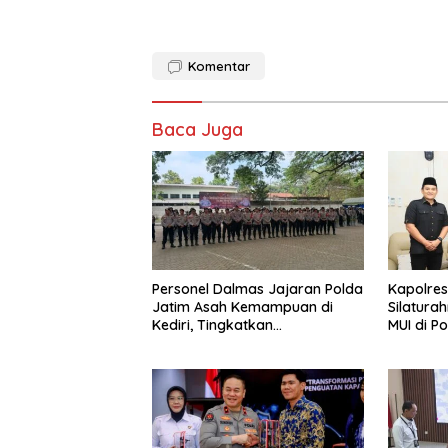
Komentar
Baca Juga
Personel Dalmas Jajaran Polda
Kapolres
Jatim Asah Kemampuan di
Silatura
Kediri, Tingkatkan
MUI di P
Kesiapsiagaan Hadapi
Perkuat 
Gangguan Kamtibmas