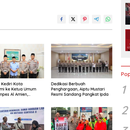
Pop
Dedikasi Berbuah
 Kediri Kota
1
Penghargaan, Aiptu Mustari
hmi ke Ketua Umum
Resmi Sandang Pangkat Ipda
onpes Al Amien,
Sinergi Polri dan Ulama
2