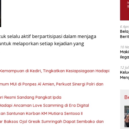
6 Apr
Bela
 selalu aktif berpartisipasi dalam menjaga
Beri
Padj
untuk melaporkan setiap kejadian yang
10 N
.
Maki
ileg
Korb
12 Ju
 Kemampuan di Kediri, Tingkatkan Kesiapsiagaan Hadapi
Kelu
Mengucapkan S
Ke 7
mum MUI di Ponpes Al Amien, Perkuat Sinergi Polri dan
B
ari Resmi Sandang Pangkat Ipda
k Hadapi Ancaman Love Scamming di Era Digital
n Santunan Korban KM Mutiara Sentosa II
r Baksos Ojol Gresik Sumringah Dapat Sembako dan