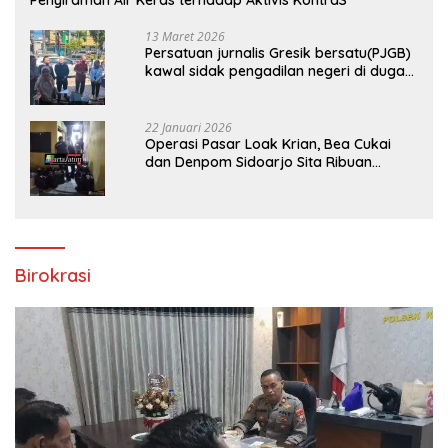
13 Maret 2026
Persatuan jurnalis Gresik bersatu(PJGB)
kawal sidak pengadilan negeri di duga
bank Panin gelapkan SHM atas nama
Molyo Cipto amin
22 Januari 2026
Operasi Pasar Loak Krian, Bea Cukai
dan Denpom Sidoarjo Sita Ribuan
Rokok Tanpa Pita Cukai
Birokrasi