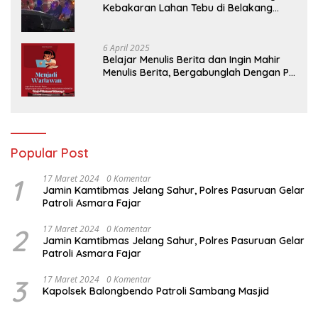
Kebakaran Lahan Tebu di Belakang
Perumahan GKR Cluster Lotus
6 April 2025
Belajar Menulis Berita dan Ingin Mahir
Menulis Berita, Bergabunglah Dengan PT
Media Padjadjaran Indonesia (MPI)
Popular Post
1
17 Maret 2024
0 Komentar
Jamin Kamtibmas Jelang Sahur, Polres Pasuruan Gelar
Patroli Asmara Fajar
2
17 Maret 2024
0 Komentar
Jamin Kamtibmas Jelang Sahur, Polres Pasuruan Gelar
Patroli Asmara Fajar
3
17 Maret 2024
0 Komentar
Kapolsek Balongbendo Patroli Sambang Masjid