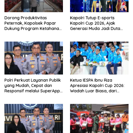
Dorong Produktivitas
Kapolri Tutup E-sports
Peternak, Kapolsek Papar
Kapolri Cup 2026, Ajak
Dukung Program Ketahanan
Generasi Muda Jadi Duta
Pangan
Kamtibmas dan Aktif
Laporkan Gangguan Ke 110
Polri Perkuat Layanan Publik
Ketua IESPA Ibnu Riza
yang Mudah, Cepat dan
Apresiasi Kapolri Cup 2026:
Responsif melalui SuperApp
Wadah Luar Biasa, dari
Polri
Polres hingga Panggung
Nasional