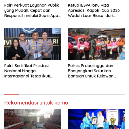
Polri Perkuat Layanan Publik
Ketua IESPA Ibnu Riza
yang Mudah, Cepat dan
Apresiasi Kapolri Cup 2026:
Responsif melalui SuperApp
Wadah Luar Biasa, dari
Polri
Polres hingga Panggung
Nasional
Polri: Sertifikat Prestasi
Polres Probolinggo dan
Nasional Hingga
Bhayangkari Salurkan
Internasional Tetap Ikuti
Bantuan untuk Relawan
Tahapan Seleksi Rekrutmen
Karhutla TNBTS di Bromo
Polri
Rekomendasi untuk kamu