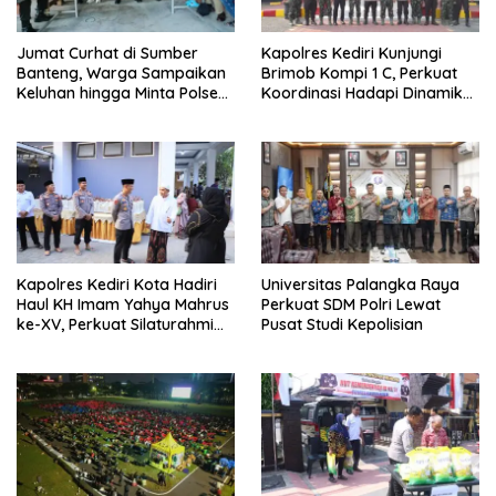
Jumat Curhat di Sumber
Kapolres Kediri Kunjungi
Banteng, Warga Sampaikan
Brimob Kompi 1 C, Perkuat
Keluhan hingga Minta Polsek
Koordinasi Hadapi Dinamika
Pesantren Lebih Sering Turun
Kamtibmas
ke Lingkungan
Kapolres Kediri Kota Hadiri
Universitas Palangka Raya
Haul KH Imam Yahya Mahrus
Perkuat SDM Polri Lewat
ke-XV, Perkuat Silaturahmi
Pusat Studi Kepolisian
dengan Ponpes Al
Mahrusiyah Lirboyo