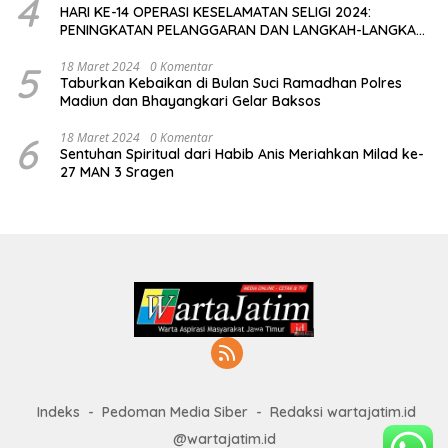
4
HARI KE-14 OPERASI KESELAMATAN SELIGI 2024:
PENINGKATAN PELANGGARAN DAN LANGKAH-LANGKAH
PENEGAKAN HUKUM
5
18 Maret 2024
0 Komentar
Taburkan Kebaikan di Bulan Suci Ramadhan Polres
Madiun dan Bhayangkari Gelar Baksos
6
18 Maret 2024
0 Komentar
Sentuhan Spiritual dari Habib Anis Meriahkan Milad ke-
27 MAN 3 Sragen
Indeks
Pedoman Media Siber
Redaksi wartajatim.id
@wartajatim.id