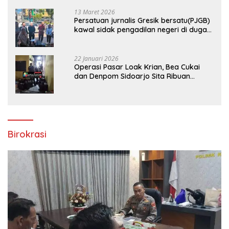
13 Maret 2026
Persatuan jurnalis Gresik bersatu(PJGB)
kawal sidak pengadilan negeri di duga
bank Panin gelapkan SHM atas nama
Molyo Cipto amin
22 Januari 2026
Operasi Pasar Loak Krian, Bea Cukai
dan Denpom Sidoarjo Sita Ribuan
Rokok Tanpa Pita Cukai
Birokrasi