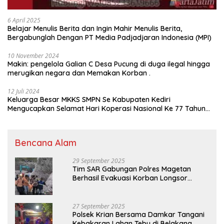
6 April 2025
Belajar Menulis Berita dan Ingin Mahir Menulis Berita,
Bergabunglah Dengan PT Media Padjadjaran Indonesia (MPI)
10 November 2024
Makin: pengelola Galian C Desa Pucung di duga ilegal hingga
merugikan negara dan Memakan Korban .
12 Juli 2024
Keluarga Besar MKKS SMPN Se Kabupaten Kediri
Mengucapkan Selamat Hari Koperasi Nasional Ke 77 Tahun
2024
Bencana Alam
29 September 2025
Tim SAR Gabungan Polres Magetan
Berhasil Evakuasi Korban Longsor
Tambang Trosono
27 September 2025
Polsek Krian Bersama Damkar Tangani
Kebakaran Lahan Tebu di Belakang