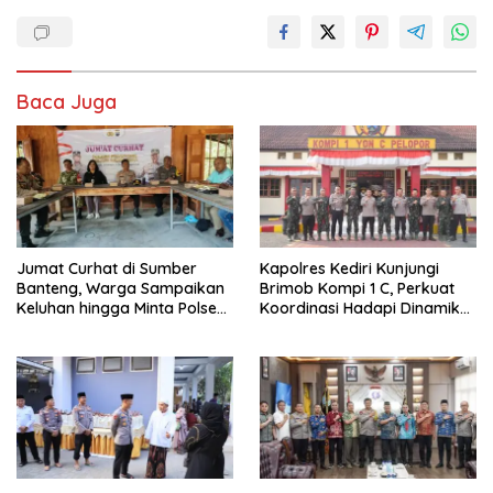
Baca Juga
Jumat Curhat di Sumber
Kapolres Kediri Kunjungi
Banteng, Warga Sampaikan
Brimob Kompi 1 C, Perkuat
Keluhan hingga Minta Polsek
Koordinasi Hadapi Dinamika
Pesantren Lebih Sering Turun
Kamtibmas
ke Lingkungan