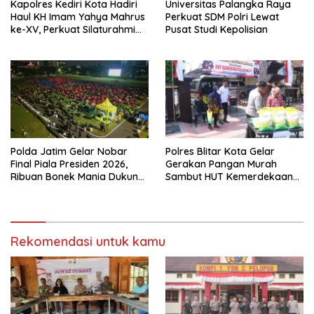
Kapolres Kediri Kota Hadiri
Universitas Palangka Raya
Haul KH Imam Yahya Mahrus
Perkuat SDM Polri Lewat
ke-XV, Perkuat Silaturahmi
Pusat Studi Kepolisian
dengan Ponpes Al
Mahrusiyah Lirboyo
Polda Jatim Gelar Nobar
Polres Blitar Kota Gelar
Final Piala Presiden 2026,
Gerakan Pangan Murah
Ribuan Bonek Mania Dukung
Sambut HUT Kemerdekaan
Persebaya dari Lapangan
RI ke-81
Mapolda
Rekomendasi untuk kamu