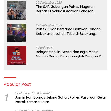
29 September 2025
Tim SAR Gabungan Polres Magetan
Berhasil Evakuasi Korban Longsor
Tambang Trosono
27 September 2025
Polsek Krian Bersama Damkar Tangani
Kebakaran Lahan Tebu di Belakang
Perumahan GKR Cluster Lotus
6 April 2025
Belajar Menulis Berita dan Ingin Mahir
Menulis Berita, Bergabunglah Dengan PT
Media Padjadjaran Indonesia (MPI)
Popular Post
1
17 Maret 2024
0 Komentar
Jamin Kamtibmas Jelang Sahur, Polres Pasuruan Gelar
Patroli Asmara Fajar
17 Maret 2024
0 Komentar