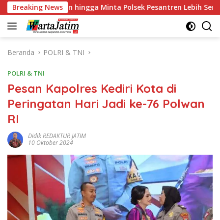
Langsung
 hingga Minta Polsek Pesantren Lebih Sering Turun ke Lingku
Breaking News
ke
konten
Beranda
POLRI & TNI
POLRI & TNI
Pesan Kapolres Kediri Kota di
Peringatan Hari Jadi ke-76 Polwan
RI
Didik REDAKTUR JATIM
10 Oktober 2024