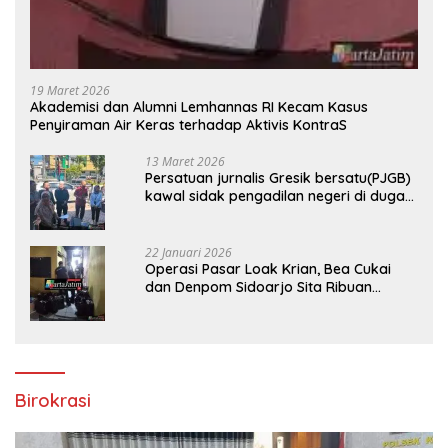
19 Maret 2026
Akademisi dan Alumni Lemhannas RI Kecam Kasus
Penyiraman Air Keras terhadap Aktivis KontraS
13 Maret 2026
Persatuan jurnalis Gresik bersatu(PJGB)
kawal sidak pengadilan negeri di duga
bank Panin gelapkan SHM atas nama
Molyo Cipto amin
22 Januari 2026
Operasi Pasar Loak Krian, Bea Cukai
dan Denpom Sidoarjo Sita Ribuan
Rokok Tanpa Pita Cukai
Birokrasi