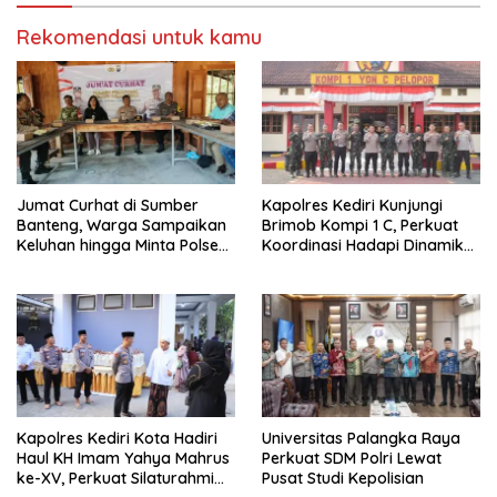
Rekomendasi untuk kamu
Jumat Curhat di Sumber
Kapolres Kediri Kunjungi
Banteng, Warga Sampaikan
Brimob Kompi 1 C, Perkuat
Keluhan hingga Minta Polsek
Koordinasi Hadapi Dinamika
Pesantren Lebih Sering Turun
Kamtibmas
ke Lingkungan
Kapolres Kediri Kota Hadiri
Universitas Palangka Raya
Haul KH Imam Yahya Mahrus
Perkuat SDM Polri Lewat
ke-XV, Perkuat Silaturahmi
Pusat Studi Kepolisian