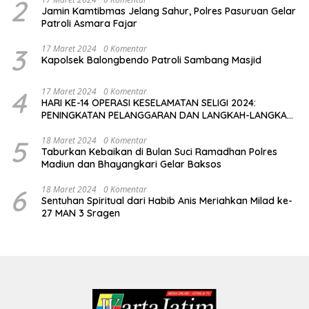
2
Jamin Kamtibmas Jelang Sahur, Polres Pasuruan Gelar
Patroli Asmara Fajar
3
17 Maret 2024
0 Komentar
Kapolsek Balongbendo Patroli Sambang Masjid
4
17 Maret 2024
0 Komentar
HARI KE-14 OPERASI KESELAMATAN SELIGI 2024:
PENINGKATAN PELANGGARAN DAN LANGKAH-LANGKAH
PENEGAKAN HUKUM
5
18 Maret 2024
0 Komentar
Taburkan Kebaikan di Bulan Suci Ramadhan Polres
Madiun dan Bhayangkari Gelar Baksos
6
18 Maret 2024
0 Komentar
Sentuhan Spiritual dari Habib Anis Meriahkan Milad ke-
27 MAN 3 Sragen