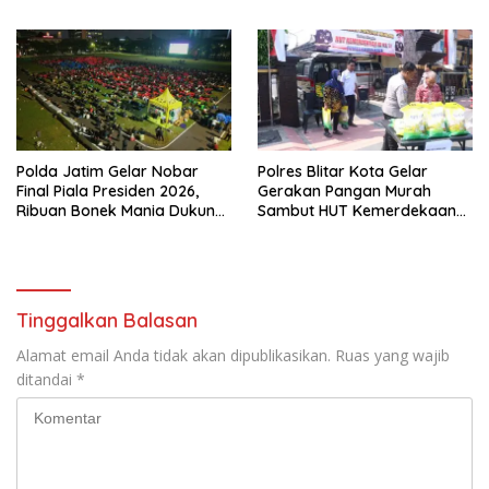
dengan Ponpes Al
Mahrusiyah Lirboyo
Polda Jatim Gelar Nobar
Polres Blitar Kota Gelar
Final Piala Presiden 2026,
Gerakan Pangan Murah
Ribuan Bonek Mania Dukung
Sambut HUT Kemerdekaan
Persebaya dari Lapangan
RI ke-81
Mapolda
Tinggalkan Balasan
Alamat email Anda tidak akan dipublikasikan.
Ruas yang wajib
ditandai
*