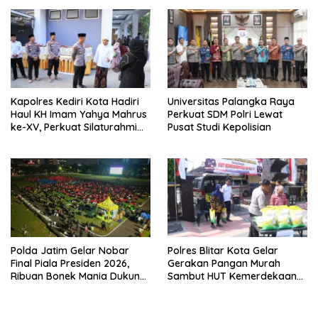
ke Lingkungan
Kapolres Kediri Kota Hadiri
Universitas Palangka Raya
Haul KH Imam Yahya Mahrus
Perkuat SDM Polri Lewat
ke-XV, Perkuat Silaturahmi
Pusat Studi Kepolisian
dengan Ponpes Al
Mahrusiyah Lirboyo
Polda Jatim Gelar Nobar
Polres Blitar Kota Gelar
Final Piala Presiden 2026,
Gerakan Pangan Murah
Ribuan Bonek Mania Dukung
Sambut HUT Kemerdekaan
Persebaya dari Lapangan
RI ke-81
Mapolda