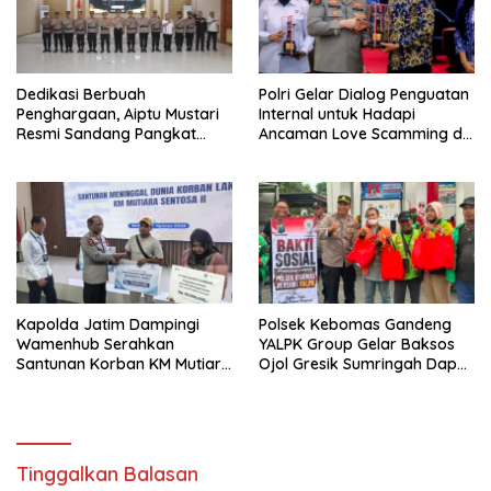
Dedikasi Berbuah
Polri Gelar Dialog Penguatan
Penghargaan, Aiptu Mustari
Internal untuk Hadapi
Resmi Sandang Pangkat
Ancaman Love Scamming di
Ipda
Era Digital
Kapolda Jatim Dampingi
Polsek Kebomas Gandeng
Wamenhub Serahkan
YALPK Group Gelar Baksos
Santunan Korban KM Mutiara
Ojol Gresik Sumringah Dapat
Sentosa II
Sembako dan BBM Gratis
Tinggalkan Balasan