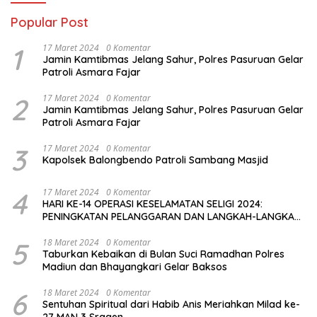
Popular Post
1
17 Maret 2024
0 Komentar
Jamin Kamtibmas Jelang Sahur, Polres Pasuruan Gelar
Patroli Asmara Fajar
2
17 Maret 2024
0 Komentar
Jamin Kamtibmas Jelang Sahur, Polres Pasuruan Gelar
Patroli Asmara Fajar
3
17 Maret 2024
0 Komentar
Kapolsek Balongbendo Patroli Sambang Masjid
4
17 Maret 2024
0 Komentar
HARI KE-14 OPERASI KESELAMATAN SELIGI 2024:
PENINGKATAN PELANGGARAN DAN LANGKAH-LANGKAH
PENEGAKAN HUKUM
5
18 Maret 2024
0 Komentar
Taburkan Kebaikan di Bulan Suci Ramadhan Polres
Madiun dan Bhayangkari Gelar Baksos
6
18 Maret 2024
0 Komentar
Sentuhan Spiritual dari Habib Anis Meriahkan Milad ke-
27 MAN 3 Sragen