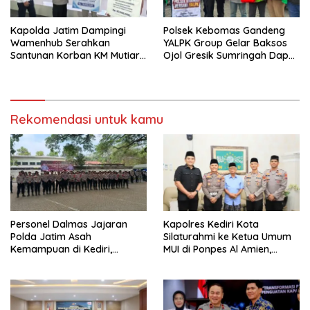
Kapolda Jatim Dampingi
Polsek Kebomas Gandeng
Wamenhub Serahkan
YALPK Group Gelar Baksos
Santunan Korban KM Mutiara
Ojol Gresik Sumringah Dapat
Sentosa II
Sembako dan BBM Gratis
Rekomendasi untuk kamu
Personel Dalmas Jajaran
Kapolres Kediri Kota
Polda Jatim Asah
Silaturahmi ke Ketua Umum
Kemampuan di Kediri,
MUI di Ponpes Al Amien,
Tingkatkan Kesiapsiagaan
Perkuat Sinergi Polri dan
Hadapi Gangguan
Ulama
Kamtibmas