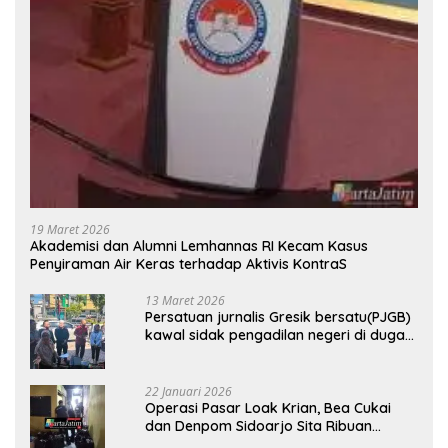
19 Maret 2026
Akademisi dan Alumni Lemhannas RI Kecam Kasus
Penyiraman Air Keras terhadap Aktivis KontraS
13 Maret 2026
Persatuan jurnalis Gresik bersatu(PJGB)
kawal sidak pengadilan negeri di duga
bank Panin gelapkan SHM atas nama
Molyo Cipto amin
22 Januari 2026
Operasi Pasar Loak Krian, Bea Cukai
dan Denpom Sidoarjo Sita Ribuan
Rokok Tanpa Pita Cukai