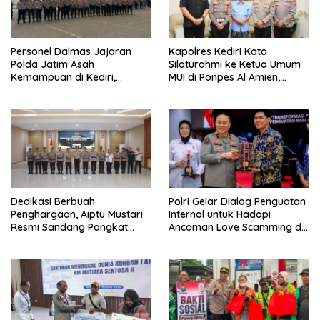
Personel Dalmas Jajaran
Kapolres Kediri Kota
Polda Jatim Asah
Silaturahmi ke Ketua Umum
Kemampuan di Kediri,
MUI di Ponpes Al Amien,
Tingkatkan Kesiapsiagaan
Perkuat Sinergi Polri dan
Hadapi Gangguan
Ulama
Kamtibmas
Dedikasi Berbuah
Polri Gelar Dialog Penguatan
Penghargaan, Aiptu Mustari
Internal untuk Hadapi
Resmi Sandang Pangkat
Ancaman Love Scamming di
Ipda
Era Digital