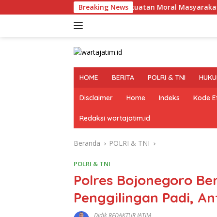
Langsung
s Kediri Rangkul Kekuatan Moral Masyarakat Lewat Silaturahm
Breaking News
ke
konten
HOME
BERITA
POLRI & TNI
HUKU
Disclaimer
Home
Indeks
Kode Et
Redaksi wartajatim.id
Beranda
POLRI & TNI
POLRI & TNI
Polres Bojonegoro B
Penggilingan Padi, An
Didik REDAKTUR JATIM