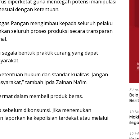
us diperketat guna mencegah potensi manipulasi
sesuai dengan ketentuan.
Satgas Pangan mengimbau kepada seluruh pelaku
nkan seluruh proses produksi secara transparan
al.
 segala bentuk praktik curang yang dapat
yarakat.
ketentuan hukum dan standar kualitas. Jangan
yarakat,” tambah Ipda Zainan Na’im.
6 Apr
Bela
 cermat dalam membeli produk beras.
Beri
Padj
ras sebelum dikonsumsi. Jika menemukan
10 N
Maki
 laporkan ke kepolisian terdekat atau melalui
ileg
Korb
12 Ju
Kelu