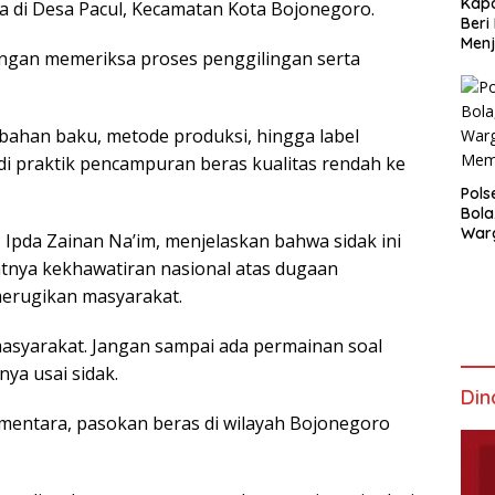
Kapo
a di Desa Pacul, Kecamatan Kota Bojonegoro.
Beri
Menj
Pangan memeriksa proses penggilingan serta
bahan baku, metode produksi, hingga label
i praktik pencampuran beras kualitas rendah ke
Pols
Bola
War
, Ipda Zainan Na’im, menjelaskan bahwa sidak ini
Mem
atnya kekhawatiran nasional atas dugaan
merugikan masyarakat.
syarakat. Jangan sampai ada permainan soal
ya usai sidak.
Din
ementara, pasokan beras di wilayah Bojonegoro