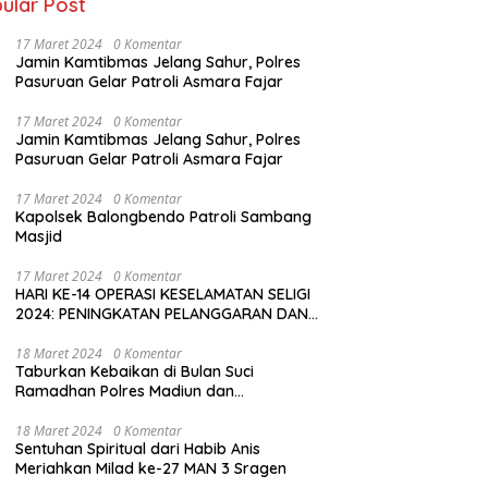
ular Post
17 Maret 2024
0 Komentar
Jamin Kamtibmas Jelang Sahur, Polres
Pasuruan Gelar Patroli Asmara Fajar
17 Maret 2024
0 Komentar
Jamin Kamtibmas Jelang Sahur, Polres
Pasuruan Gelar Patroli Asmara Fajar
17 Maret 2024
0 Komentar
Kapolsek Balongbendo Patroli Sambang
Masjid
17 Maret 2024
0 Komentar
HARI KE-14 OPERASI KESELAMATAN SELIGI
2024: PENINGKATAN PELANGGARAN DAN
LANGKAH-LANGKAH PENEGAKAN HUKUM
18 Maret 2024
0 Komentar
Taburkan Kebaikan di Bulan Suci
Ramadhan Polres Madiun dan
Bhayangkari Gelar Baksos
18 Maret 2024
0 Komentar
Sentuhan Spiritual dari Habib Anis
Meriahkan Milad ke-27 MAN 3 Sragen