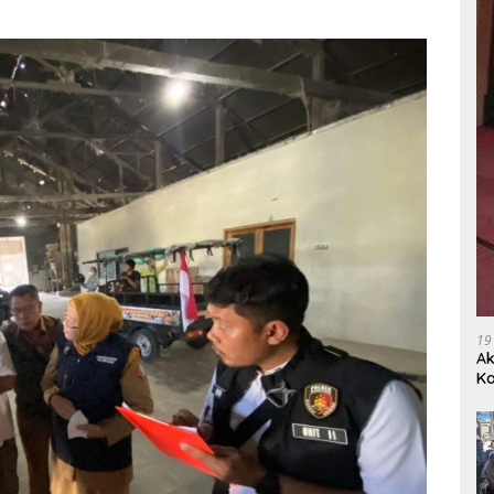
19
Ak
Ka
Ak