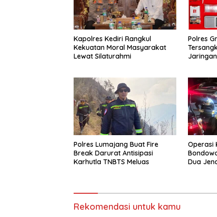
Kapolres Kediri Rangkul
Polres G
Kekuatan Moral Masyarakat
Tersang
Lewat Silaturahmi
Jaringa
Polres Lumajang Buat Fire
Operasi 
Break Darurat Antisipasi
Bondowos
Karhutla TNBTS Meluas
Dua Jen
Piramid
Rekomendasi untuk kamu