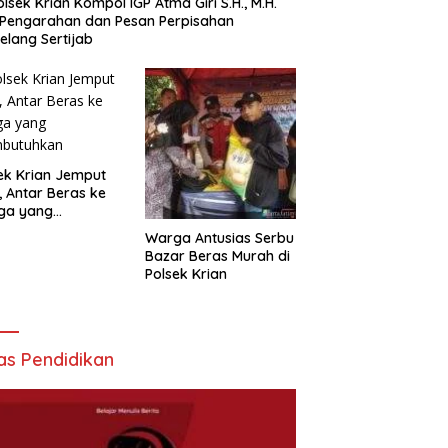
lsek Krian Kompol IGP Atma Giri S.H., M.H.
 Pengarahan dan Pesan Perpisahan
elang Sertijab
ek Krian Jemput
, Antar Beras ke
ga yang
butuhkan
Warga Antusias Serbu
Bazar Beras Murah di
Polsek Krian
as Pendidikan