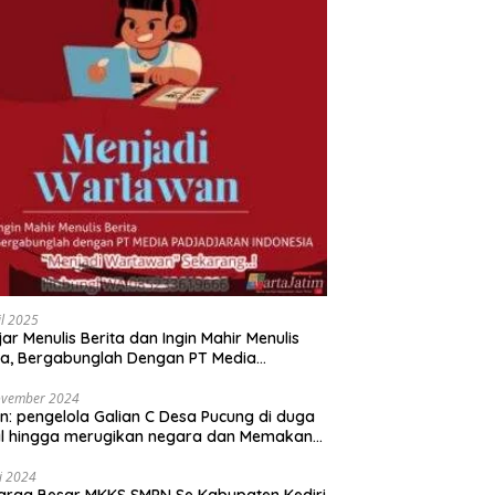
il 2025
jar Menulis Berita dan Ingin Mahir Menulis
ta, Bergabunglah Dengan PT Media
adjaran Indonesia (MPI)
ovember 2024
n: pengelola Galian C Desa Pucung di duga
al hingga merugikan negara dan Memakan
an .
li 2024
arga Besar MKKS SMPN Se Kabupaten Kediri