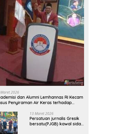
 Maret 2026
ademisi dan Alumni Lemhannas RI Kecam
sus Penyiraman Air Keras terhadap
tivis KontraS
13 Maret 2026
Persatuan jurnalis Gresik
bersatu(PJGB) kawal sidak
pengadilan negeri di duga