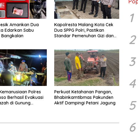
Pop
1
resik Amankan Dua
Kapolresta Malang Kota Cek
ka Edarkan Sabu
Dua SPPG Polri, Pastikan
2
n Bangkalan
Standar Pemenuhan Gizi dan
Pengelolaan Limbah Berjalan
Optimal
3
4
Kemanusiaan Polres
Perkuat Ketahanan Pangan,
o Berhasil Evakuasi
Bhabinkamtibmas Pakunden
5
azah di Gunung
Aktif Dampingi Petani Jagung
6