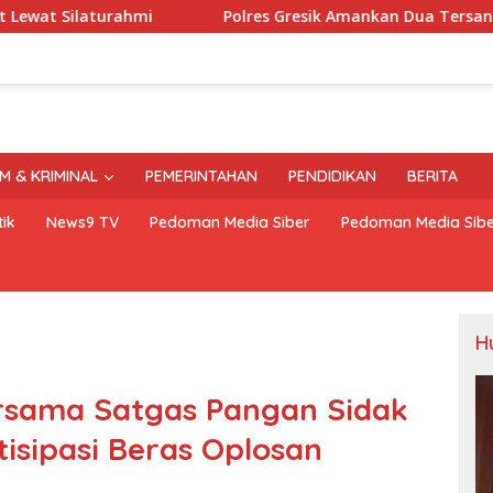
i
Polres Gresik Amankan Dua Tersangka Edarkan Sabu 
M & KRIMINAL
PEMERINTAHAN
PENDIDIKAN
BERITA
ik
News9 TV
Pedoman Media Siber
Pedoman Media Sib
H
ersama Satgas Pangan Sidak
tisipasi Beras Oplosan