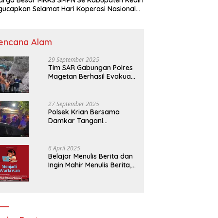
elamat Hari Koperasi Nasional
7 Tahun 2024
encana Alam
29 September 2025
Tim SAR Gabungan Polres
Magetan Berhasil Evakuasi
Korban Longsor Tambang
Trosono
27 September 2025
Polsek Krian Bersama
Damkar Tangani
Kebakaran Lahan Tebu di
Belakang Perumahan GKR
Cluster Lotus
6 April 2025
Belajar Menulis Berita dan
Ingin Mahir Menulis Berita,
Bergabunglah Dengan PT
Media Padjadjaran
Indonesia (MPI)