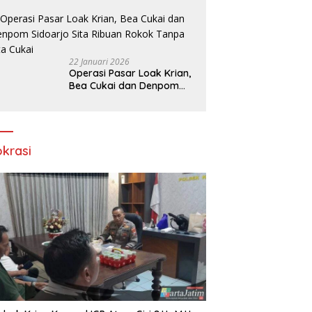
bank Panin gelapkan SHM
atas nama Molyo Cipto
amin
22 Januari 2026
Operasi Pasar Loak Krian,
Bea Cukai dan Denpom
Sidoarjo Sita Ribuan
Rokok Tanpa Pita Cukai
okrasi