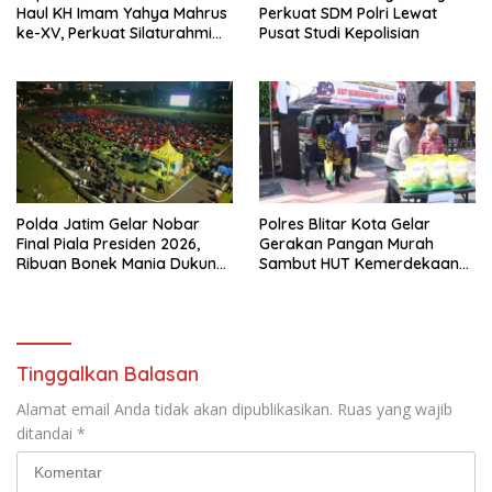
Haul KH Imam Yahya Mahrus
Perkuat SDM Polri Lewat
ke-XV, Perkuat Silaturahmi
Pusat Studi Kepolisian
dengan Ponpes Al
Mahrusiyah Lirboyo
Polda Jatim Gelar Nobar
Polres Blitar Kota Gelar
Final Piala Presiden 2026,
Gerakan Pangan Murah
Ribuan Bonek Mania Dukung
Sambut HUT Kemerdekaan
Persebaya dari Lapangan
RI ke-81
Mapolda
Tinggalkan Balasan
Alamat email Anda tidak akan dipublikasikan.
Ruas yang wajib
ditandai
*