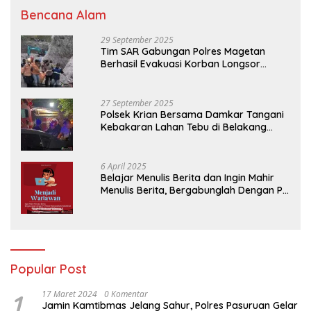
Bencana Alam
29 September 2025
Tim SAR Gabungan Polres Magetan
Berhasil Evakuasi Korban Longsor
Tambang Trosono
27 September 2025
Polsek Krian Bersama Damkar Tangani
Kebakaran Lahan Tebu di Belakang
Perumahan GKR Cluster Lotus
6 April 2025
Belajar Menulis Berita dan Ingin Mahir
Menulis Berita, Bergabunglah Dengan PT
Media Padjadjaran Indonesia (MPI)
Popular Post
1
17 Maret 2024
0 Komentar
Jamin Kamtibmas Jelang Sahur, Polres Pasuruan Gelar