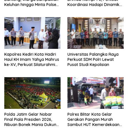
Keluhan hingga Minta Polsek
Koordinasi Hadapi Dinamika
Pesantren Lebih Sering Turun
Kamtibmas
ke Lingkungan
Kapolres Kediri Kota Hadiri
Universitas Palangka Raya
Haul KH Imam Yahya Mahrus
Perkuat SDM Polri Lewat
ke-XV, Perkuat Silaturahmi
Pusat Studi Kepolisian
dengan Ponpes Al
Mahrusiyah Lirboyo
Polda Jatim Gelar Nobar
Polres Blitar Kota Gelar
Final Piala Presiden 2026,
Gerakan Pangan Murah
Ribuan Bonek Mania Dukung
Sambut HUT Kemerdekaan