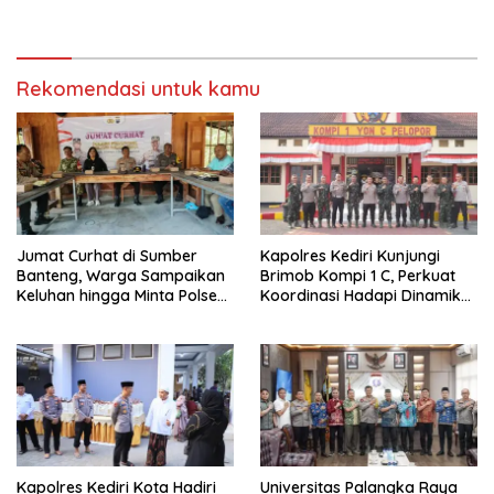
Persebaya dari Lapangan
RI ke-81
Mapolda
Rekomendasi untuk kamu
Jumat Curhat di Sumber
Kapolres Kediri Kunjungi
Banteng, Warga Sampaikan
Brimob Kompi 1 C, Perkuat
Keluhan hingga Minta Polsek
Koordinasi Hadapi Dinamika
Pesantren Lebih Sering Turun
Kamtibmas
ke Lingkungan
Kapolres Kediri Kota Hadiri
Universitas Palangka Raya