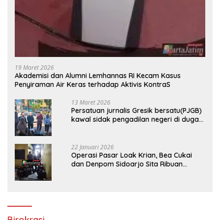
19 Maret 2026
Akademisi dan Alumni Lemhannas RI Kecam Kasus
Penyiraman Air Keras terhadap Aktivis KontraS
13 Maret 2026
Persatuan jurnalis Gresik bersatu(PJGB)
kawal sidak pengadilan negeri di duga
bank Panin gelapkan SHM atas nama
Molyo Cipto amin
22 Januari 2026
Operasi Pasar Loak Krian, Bea Cukai
dan Denpom Sidoarjo Sita Ribuan
Rokok Tanpa Pita Cukai
Birokrasi