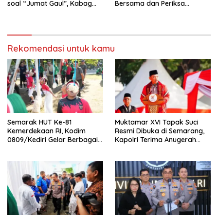
soal “Jumat Gaul”, Kabag
Bersama dan Periksa
Ops : Jangan Ganggu
Kesehatan Gratis
Ketertiban Umum dan
Ketenteraman Masyarakat
Rekomendasi untuk kamu
Semarak HUT Ke-81
Muktamar XVI Tapak Suci
Kemerdekaan RI, Kodim
Resmi Dibuka di Semarang,
0809/Kediri Gelar Berbagai
Kapolri Terima Anugerah
Perlombaan
Anggota Kehormatan