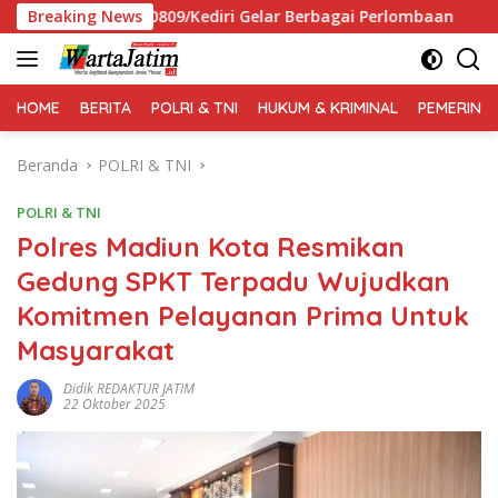
Langsung
m 0809/Kediri Gelar Berbagai Perlombaan
Breaking News
Muktamar XV
ke
konten
HOME
BERITA
POLRI & TNI
HUKUM & KRIMINAL
PEMERINT
Beranda
POLRI & TNI
POLRI & TNI
Polres Madiun Kota Resmikan
Gedung SPKT Terpadu Wujudkan
Komitmen Pelayanan Prima Untuk
Masyarakat
Didik REDAKTUR JATIM
22 Oktober 2025