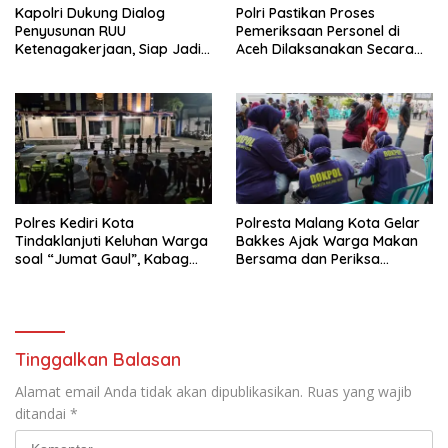
Kapolri Dukung Dialog
Polri Pastikan Proses
Penyusunan RUU
Pemeriksaan Personel di
Ketenagakerjaan, Siap Jadi
Aceh Dilaksanakan Secara
Jembatan Aspirasi Buruh
Profesional dan Transparan
Polres Kediri Kota
Polresta Malang Kota Gelar
Tindaklanjuti Keluhan Warga
Bakkes Ajak Warga Makan
soal “Jumat Gaul”, Kabag
Bersama dan Periksa
Ops : Jangan Ganggu
Kesehatan Gratis
Ketertiban Umum dan
Ketenteraman Masyarakat
Tinggalkan Balasan
Alamat email Anda tidak akan dipublikasikan.
Ruas yang wajib
ditandai
*