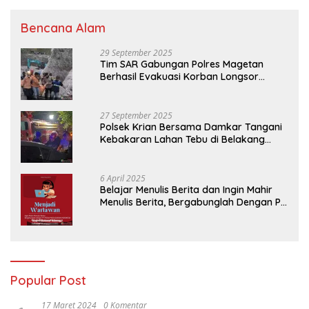
Bencana Alam
29 September 2025
Tim SAR Gabungan Polres Magetan
Berhasil Evakuasi Korban Longsor
Tambang Trosono
27 September 2025
Polsek Krian Bersama Damkar Tangani
Kebakaran Lahan Tebu di Belakang
Perumahan GKR Cluster Lotus
6 April 2025
Belajar Menulis Berita dan Ingin Mahir
Menulis Berita, Bergabunglah Dengan PT
Media Padjadjaran Indonesia (MPI)
Popular Post
17 Maret 2024
0 Komentar