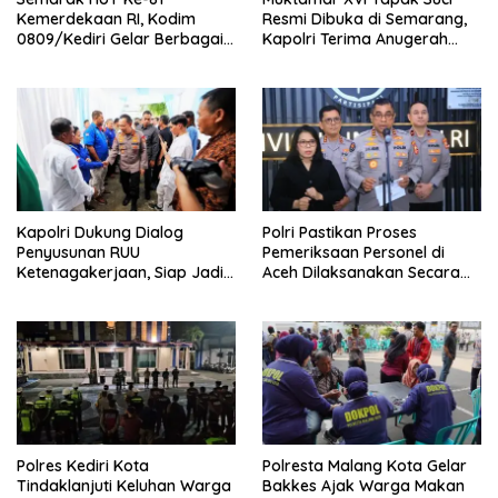
Kemerdekaan RI, Kodim
Resmi Dibuka di Semarang,
0809/Kediri Gelar Berbagai
Kapolri Terima Anugerah
Perlombaan
Anggota Kehormatan
Kapolri Dukung Dialog
Polri Pastikan Proses
Penyusunan RUU
Pemeriksaan Personel di
Ketenagakerjaan, Siap Jadi
Aceh Dilaksanakan Secara
Jembatan Aspirasi Buruh
Profesional dan Transparan
Polres Kediri Kota
Polresta Malang Kota Gelar
Tindaklanjuti Keluhan Warga
Bakkes Ajak Warga Makan