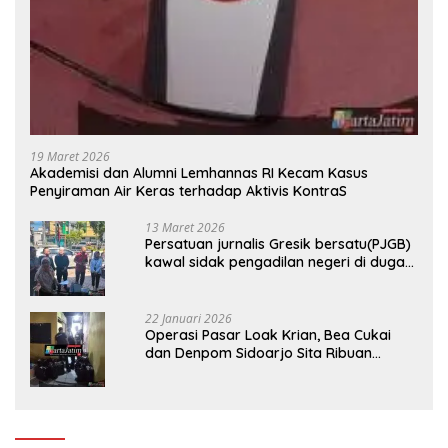
19 Maret 2026
Akademisi dan Alumni Lemhannas RI Kecam Kasus
Penyiraman Air Keras terhadap Aktivis KontraS
13 Maret 2026
Persatuan jurnalis Gresik bersatu(PJGB)
kawal sidak pengadilan negeri di duga
bank Panin gelapkan SHM atas nama
Molyo Cipto amin
22 Januari 2026
Operasi Pasar Loak Krian, Bea Cukai
dan Denpom Sidoarjo Sita Ribuan
Rokok Tanpa Pita Cukai