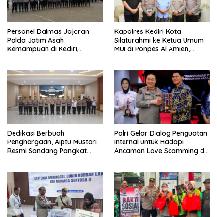
Personel Dalmas Jajaran
Kapolres Kediri Kota
Polda Jatim Asah
Silaturahmi ke Ketua Umum
Kemampuan di Kediri,
MUI di Ponpes Al Amien,
Tingkatkan Kesiapsiagaan
Perkuat Sinergi Polri dan
Hadapi Gangguan
Ulama
Kamtibmas
Dedikasi Berbuah
Polri Gelar Dialog Penguatan
Penghargaan, Aiptu Mustari
Internal untuk Hadapi
Resmi Sandang Pangkat
Ancaman Love Scamming di
Ipda
Era Digital