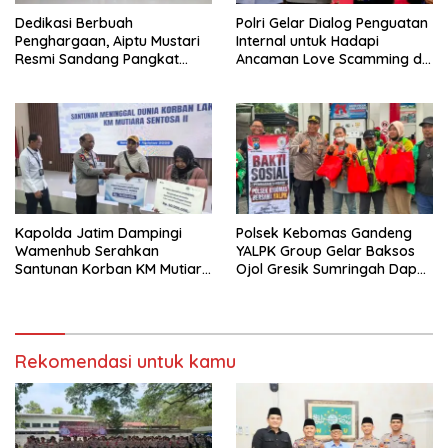
Dedikasi Berbuah
Polri Gelar Dialog Penguatan
Penghargaan, Aiptu Mustari
Internal untuk Hadapi
Resmi Sandang Pangkat
Ancaman Love Scamming di
Ipda
Era Digital
Kapolda Jatim Dampingi
Polsek Kebomas Gandeng
Wamenhub Serahkan
YALPK Group Gelar Baksos
Santunan Korban KM Mutiara
Ojol Gresik Sumringah Dapat
Sentosa II
Sembako dan BBM Gratis
Rekomendasi untuk kamu