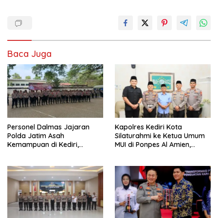
Baca Juga
Personel Dalmas Jajaran
Kapolres Kediri Kota
Polda Jatim Asah
Silaturahmi ke Ketua Umum
Kemampuan di Kediri,
MUI di Ponpes Al Amien,
Tingkatkan Kesiapsiagaan
Perkuat Sinergi Polri dan
Hadapi Gangguan
Ulama
Kamtibmas