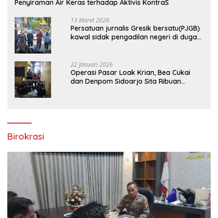
Penyiraman Air Keras terhadap Aktivis KontraS
13 Maret 2026
Persatuan jurnalis Gresik bersatu(PJGB)
kawal sidak pengadilan negeri di duga
bank Panin gelapkan SHM atas nama
Molyo Cipto amin
22 Januari 2026
Operasi Pasar Loak Krian, Bea Cukai
dan Denpom Sidoarjo Sita Ribuan
Rokok Tanpa Pita Cukai
Birokrasi