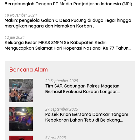
Bergabunglah Dengan PT Media Padjadjaran Indonesia (MPI)
10 November 2024
Makin: pengelola Galian C Desa Pucung di duga ilegal hingga
merugikan negara dan Memakan Korban .
12 Juli 2024
Keluarga Besar MKKS SMPN Se Kabupaten Kediri
Mengucapkan Selamat Hari Koperasi Nasional Ke 77 Tahun
2024
Bencana Alam
29 September 2025
Tim SAR Gabungan Polres Magetan
Berhasil Evakuasi Korban Longsor
Tambang Trosono
27 September 2025
Polsek Krian Bersama Damkar Tangani
Kebakaran Lahan Tebu di Belakang
Perumahan GKR Cluster Lotus
6 April 2025