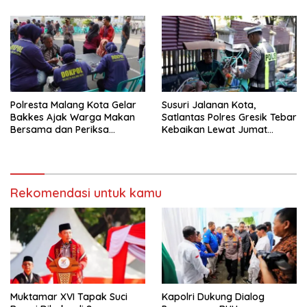
Ketertiban Umum dan
Ketenteraman Masyarakat
Polresta Malang Kota Gelar
Susuri Jalanan Kota,
Bakkes Ajak Warga Makan
Satlantas Polres Gresik Tebar
Bersama dan Periksa
Kebaikan Lewat Jumat
Kesehatan Gratis
Berkah Berbagi
Rekomendasi untuk kamu
Muktamar XVI Tapak Suci
Kapolri Dukung Dialog