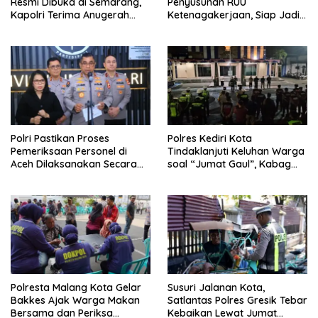
Resmi Dibuka di Semarang,
Penyusunan RUU
Kapolri Terima Anugerah
Ketenagakerjaan, Siap Jadi
Anggota Kehormatan
Jembatan Aspirasi Buruh
Polri Pastikan Proses
Polres Kediri Kota
Pemeriksaan Personel di
Tindaklanjuti Keluhan Warga
Aceh Dilaksanakan Secara
soal “Jumat Gaul”, Kabag
Profesional dan Transparan
Ops : Jangan Ganggu
Ketertiban Umum dan
Ketenteraman Masyarakat
Polresta Malang Kota Gelar
Susuri Jalanan Kota,
Bakkes Ajak Warga Makan
Satlantas Polres Gresik Tebar
Bersama dan Periksa
Kebaikan Lewat Jumat