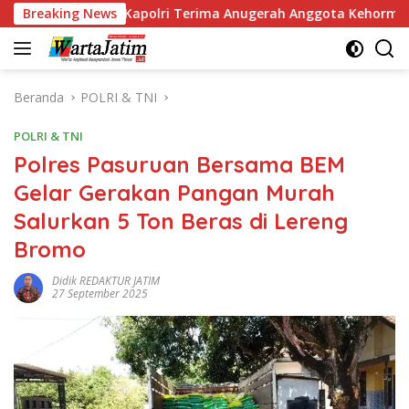
Langsung
ng, Kapolri Terima Anugerah Anggota Kehormatan
Breaking News
Kap
ke
konten
Beranda
POLRI & TNI
POLRI & TNI
Polres Pasuruan Bersama BEM
Gelar Gerakan Pangan Murah
Salurkan 5 Ton Beras di Lereng
Bromo
Didik REDAKTUR JATIM
27 September 2025