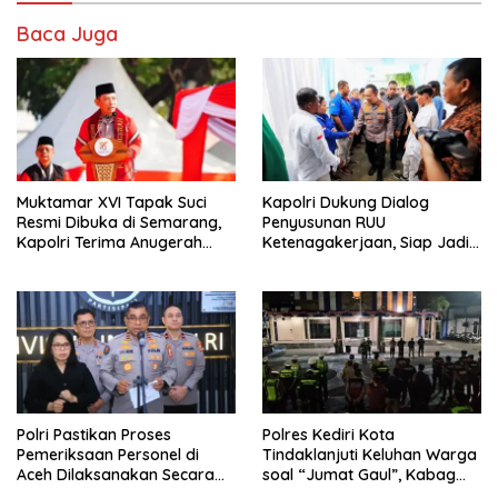
Baca Juga
Muktamar XVI Tapak Suci
Kapolri Dukung Dialog
Resmi Dibuka di Semarang,
Penyusunan RUU
Kapolri Terima Anugerah
Ketenagakerjaan, Siap Jadi
Anggota Kehormatan
Jembatan Aspirasi Buruh
Polri Pastikan Proses
Polres Kediri Kota
Pemeriksaan Personel di
Tindaklanjuti Keluhan Warga
Aceh Dilaksanakan Secara
soal “Jumat Gaul”, Kabag
Profesional dan Transparan
Ops : Jangan Ganggu