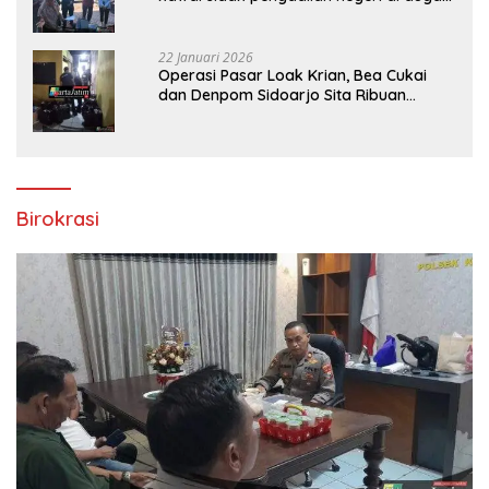
bank Panin gelapkan SHM atas nama
Molyo Cipto amin
22 Januari 2026
Operasi Pasar Loak Krian, Bea Cukai
dan Denpom Sidoarjo Sita Ribuan
Rokok Tanpa Pita Cukai
Birokrasi