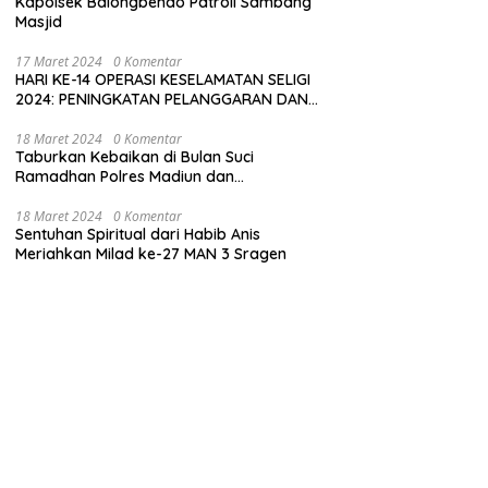
Kapolsek Balongbendo Patroli Sambang
Masjid
17 Maret 2024
0 Komentar
HARI KE-14 OPERASI KESELAMATAN SELIGI
2024: PENINGKATAN PELANGGARAN DAN
LANGKAH-LANGKAH PENEGAKAN HUKUM
18 Maret 2024
0 Komentar
Taburkan Kebaikan di Bulan Suci
Ramadhan Polres Madiun dan
Bhayangkari Gelar Baksos
18 Maret 2024
0 Komentar
Sentuhan Spiritual dari Habib Anis
Meriahkan Milad ke-27 MAN 3 Sragen