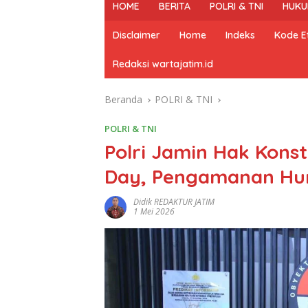
HOME
BERITA
POLRI & TNI
HUKU
Disclaimer
Home
Indeks
Kode Et
Redaksi wartajatim.id
Beranda
POLRI & TNI
POLRI & TNI
Polri Jamin Hak Konst
Day, Pengamanan Hum
Didik REDAKTUR JATIM
1 Mei 2026