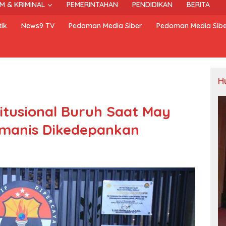
M & KRIMINAL
PEMERINTAHAN
PENDIDIKAN
BERITA
ik
News9 TV
Pedoman Media Siber
Pedoman Media Sib
H
itusional Buruh Saat May
anis Dikede­pankan