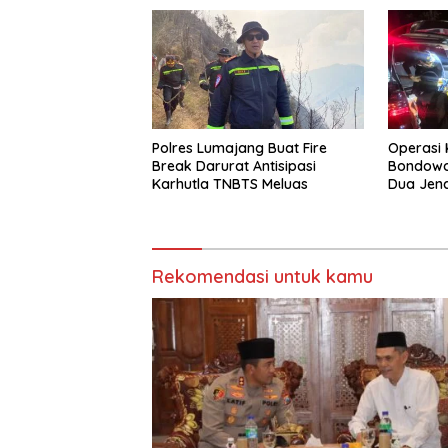
Polres Lumajang Buat Fire
Operasi 
Break Darurat Antisipasi
Bondowos
Karhutla TNBTS Meluas
Dua Jen
Piramid
Rekomendasi untuk kamu