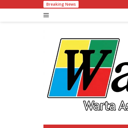
Langsung
Breaking News
Kapol
ke
konten