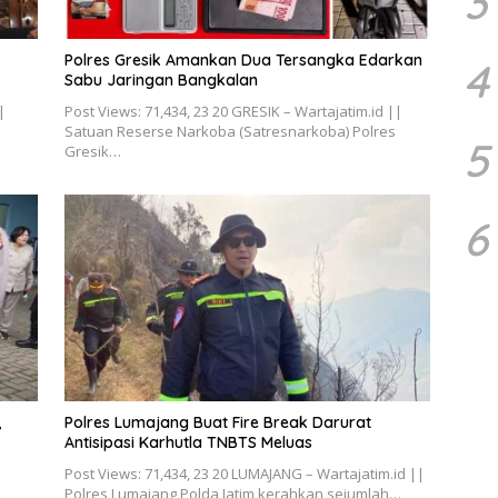
3
Polres Gresik Amankan Dua Tersangka Edarkan
4
Sabu Jaringan Bangkalan
|
Post Views: 71,434, 23 20 GRESIK – Wartajatim.id ||
Satuan Reserse Narkoba (Satresnarkoba) Polres
5
Gresik…
6
,
Polres Lumajang Buat Fire Break Darurat
Antisipasi Karhutla TNBTS Meluas
Post Views: 71,434, 23 20 LUMAJANG – Wartajatim.id ||
Polres Lumajang Polda Jatim kerahkan sejumlah…