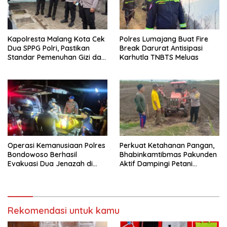
Kapolresta Malang Kota Cek
Polres Lumajang Buat Fire
Dua SPPG Polri, Pastikan
Break Darurat Antisipasi
Standar Pemenuhan Gizi dan
Karhutla TNBTS Meluas
Pengelolaan Limbah Berjalan
Optimal
Operasi Kemanusiaan Polres
Perkuat Ketahanan Pangan,
Bondowoso Berhasil
Bhabinkamtibmas Pakunden
Evakuasi Dua Jenazah di
Aktif Dampingi Petani
Gunung Piramid
Jagung
Rekomendasi untuk kamu