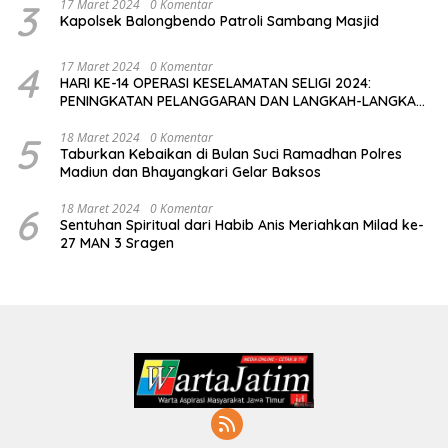
3
17 Maret 2024
0 Komentar
Kapolsek Balongbendo Patroli Sambang Masjid
4
17 Maret 2024
0 Komentar
HARI KE-14 OPERASI KESELAMATAN SELIGI 2024:
PENINGKATAN PELANGGARAN DAN LANGKAH-LANGKAH
PENEGAKAN HUKUM
5
18 Maret 2024
0 Komentar
Taburkan Kebaikan di Bulan Suci Ramadhan Polres
Madiun dan Bhayangkari Gelar Baksos
6
18 Maret 2024
0 Komentar
Sentuhan Spiritual dari Habib Anis Meriahkan Milad ke-
27 MAN 3 Sragen