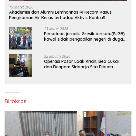
19 Maret 2026
Akademisi dan Alumni Lemhannas RI Kecam Kasus
Penyiraman Air Keras terhadap Aktivis KontraS
13 Maret 2026
Persatuan jurnalis Gresik bersatu(PJGB)
kawal sidak pengadilan negeri di duga
bank Panin gelapkan SHM atas nama
Molyo Cipto amin
22 Januari 2026
Operasi Pasar Loak Krian, Bea Cukai
dan Denpom Sidoarjo Sita Ribuan
Rokok Tanpa Pita Cukai
Birokrasi