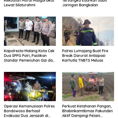
Kekuatan Moral Masyarakat
Tersangka Edarkan Sabu
Lewat Silaturahmi
Jaringan Bangkalan
Kapolresta Malang Kota Cek
Polres Lumajang Buat Fire
Dua SPPG Polri, Pastikan
Break Darurat Antisipasi
Standar Pemenuhan Gizi dan
Karhutla TNBTS Meluas
Pengelolaan Limbah Berjalan
Optimal
Operasi Kemanusiaan Polres
Perkuat Ketahanan Pangan,
Bondowoso Berhasil
Bhabinkamtibmas Pakunden
Evakuasi Dua Jenazah di
Aktif Dampingi Petani