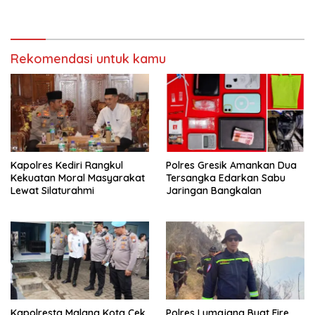
Gunung Piramid
Jagung
Rekomendasi untuk kamu
Kapolres Kediri Rangkul
Polres Gresik Amankan Dua
Kekuatan Moral Masyarakat
Tersangka Edarkan Sabu
Lewat Silaturahmi
Jaringan Bangkalan
Kapolresta Malang Kota Cek
Polres Lumajang Buat Fire