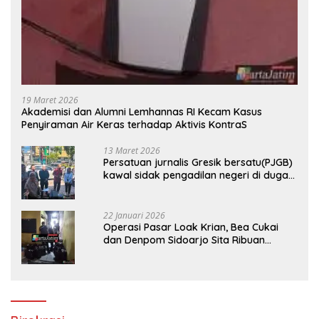
19 Maret 2026
Akademisi dan Alumni Lemhannas RI Kecam Kasus
Penyiraman Air Keras terhadap Aktivis KontraS
13 Maret 2026
Persatuan jurnalis Gresik bersatu(PJGB)
kawal sidak pengadilan negeri di duga
bank Panin gelapkan SHM atas nama
Molyo Cipto amin
22 Januari 2026
Operasi Pasar Loak Krian, Bea Cukai
dan Denpom Sidoarjo Sita Ribuan
Rokok Tanpa Pita Cukai