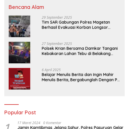
Bencana Alam
29 September 2025
Tim SAR Gabungan Polres Magetan
Berhasil Evakuasi Korban Longsor
Tambang Trosono
27 September 2025
Polsek Krian Bersama Damkar Tangani
Kebakaran Lahan Tebu di Belakang
Perumahan GKR Cluster Lotus
6 April 2025
Belajar Menulis Berita dan Ingin Mahir
Menulis Berita, Bergabunglah Dengan PT
Media Padjadjaran Indonesia (MPI)
Popular Post
1
17 Maret 2024
0 Komentar
Jamin Kamtibmas Jelang Sahur, Polres Pasuruan Gelar