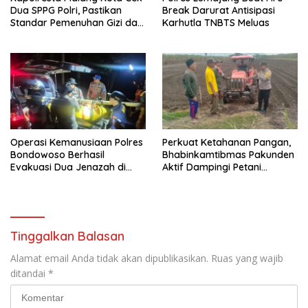
Dua SPPG Polri, Pastikan
Break Darurat Antisipasi
Standar Pemenuhan Gizi dan
Karhutla TNBTS Meluas
Pengelolaan Limbah Berjalan
Optimal
Operasi Kemanusiaan Polres
Perkuat Ketahanan Pangan,
Bondowoso Berhasil
Bhabinkamtibmas Pakunden
Evakuasi Dua Jenazah di
Aktif Dampingi Petani
Gunung Piramid
Jagung
Tinggalkan Balasan
Alamat email Anda tidak akan dipublikasikan.
Ruas yang wajib
ditandai
*