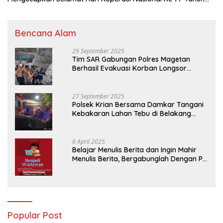
2024
Bencana Alam
29 September 2025
Tim SAR Gabungan Polres Magetan
Berhasil Evakuasi Korban Longsor
Tambang Trosono
27 September 2025
Polsek Krian Bersama Damkar Tangani
Kebakaran Lahan Tebu di Belakang
Perumahan GKR Cluster Lotus
6 April 2025
Belajar Menulis Berita dan Ingin Mahir
Menulis Berita, Bergabunglah Dengan PT
Media Padjadjaran Indonesia (MPI)
Popular Post