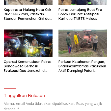
Kapolresta Malang Kota Cek
Polres Lumajang Buat Fire
Dua SPPG Polri, Pastikan
Break Darurat Antisipasi
Standar Pemenuhan Gizi dan
Karhutla TNBTS Meluas
Pengelolaan Limbah Berjalan
Optimal
Operasi Kemanusiaan Polres
Perkuat Ketahanan Pangan,
Bondowoso Berhasil
Bhabinkamtibmas Pakunden
Evakuasi Dua Jenazah di
Aktif Dampingi Petani
Gunung Piramid
Jagung
Tinggalkan Balasan
Alamat email Anda tidak akan dipublikasikan.
Ruas yang wajib
ditandai
*