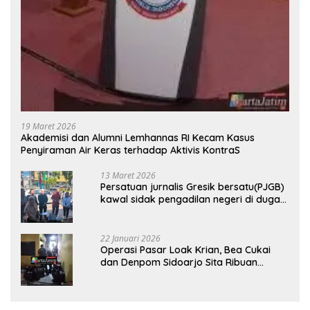
19 Maret 2026
Akademisi dan Alumni Lemhannas RI Kecam Kasus
Penyiraman Air Keras terhadap Aktivis KontraS
13 Maret 2026
Persatuan jurnalis Gresik bersatu(PJGB)
kawal sidak pengadilan negeri di duga
bank Panin gelapkan SHM atas nama
Molyo Cipto amin
22 Januari 2026
Operasi Pasar Loak Krian, Bea Cukai
dan Denpom Sidoarjo Sita Ribuan
Rokok Tanpa Pita Cukai