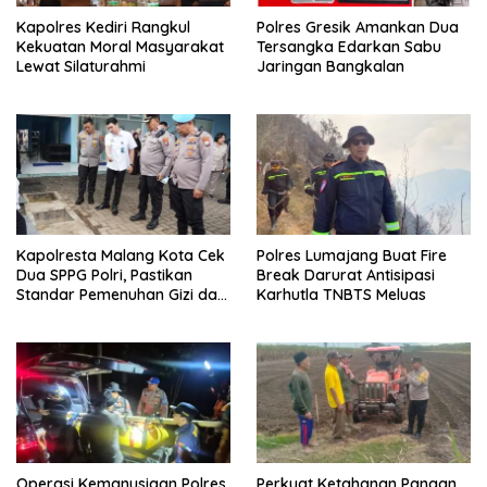
Kapolres Kediri Rangkul
Polres Gresik Amankan Dua
Kekuatan Moral Masyarakat
Tersangka Edarkan Sabu
Lewat Silaturahmi
Jaringan Bangkalan
Kapolresta Malang Kota Cek
Polres Lumajang Buat Fire
Dua SPPG Polri, Pastikan
Break Darurat Antisipasi
Standar Pemenuhan Gizi dan
Karhutla TNBTS Meluas
Pengelolaan Limbah Berjalan
Optimal
Operasi Kemanusiaan Polres
Perkuat Ketahanan Pangan,