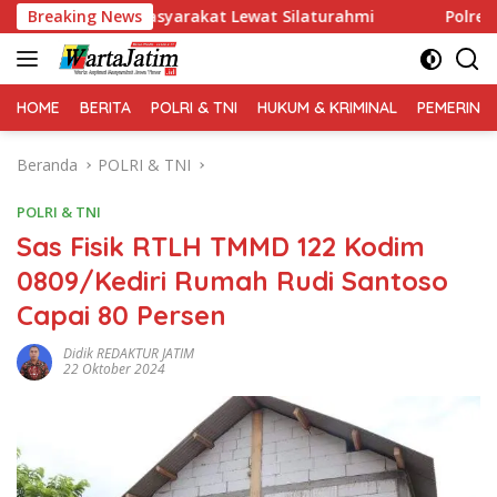
Langsung
oral Masyarakat Lewat Silaturahmi
Breaking News
Polres Gresik Ama
ke
konten
HOME
BERITA
POLRI & TNI
HUKUM & KRIMINAL
PEMERINT
Beranda
POLRI & TNI
POLRI & TNI
Sas Fisik RTLH TMMD 122 Kodim
0809/Kediri Rumah Rudi Santoso
Capai 80 Persen
Didik REDAKTUR JATIM
22 Oktober 2024