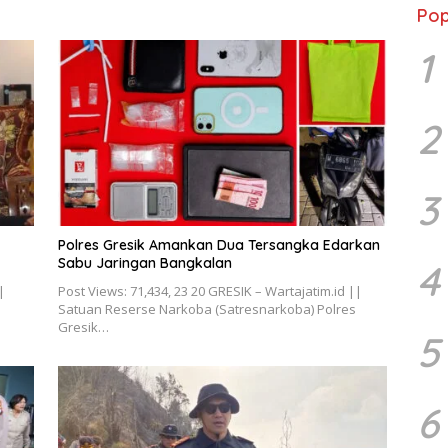
Pop
1
2
3
Polres Gresik Amankan Dua Tersangka Edarkan
Sabu Jaringan Bangkalan
4
|
Post Views: 71,434, 23 20 GRESIK – Wartajatim.id ||
Satuan Reserse Narkoba (Satresnarkoba) Polres
Gresik…
5
6