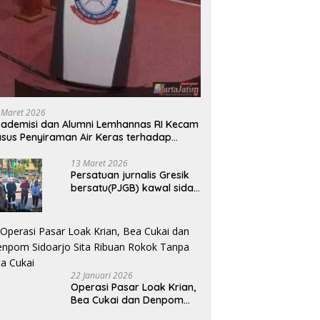
 Maret 2026
ademisi dan Alumni Lemhannas RI Kecam
sus Penyiraman Air Keras terhadap
tivis KontraS
13 Maret 2026
Persatuan jurnalis Gresik
bersatu(PJGB) kawal sidak
pengadilan negeri di duga
bank Panin gelapkan SHM
atas nama Molyo Cipto
amin
22 Januari 2026
Operasi Pasar Loak Krian,
Bea Cukai dan Denpom
Sidoarjo Sita Ribuan