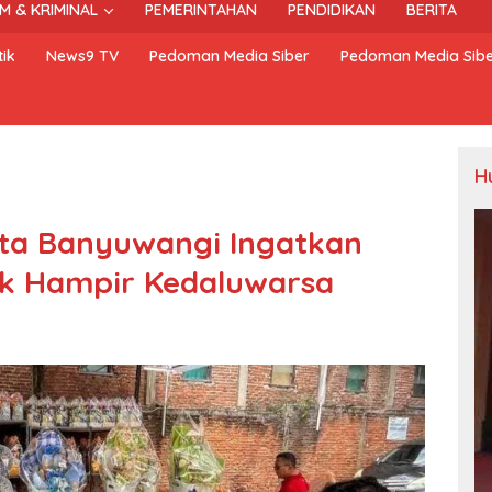
M & KRIMINAL
PEMERINTAHAN
PENDIDIKAN
BERITA
ik
News9 TV
Pedoman Media Siber
Pedoman Media Sib
H
sta Banyuwangi Ingatkan
uk Hampir Kedaluwarsa