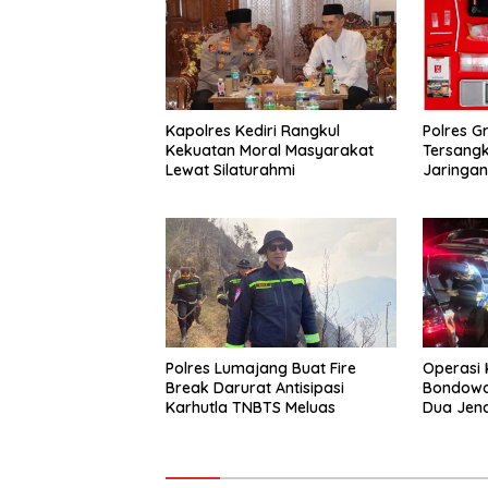
Kapolres Kediri Rangkul
Polres G
Kekuatan Moral Masyarakat
Tersang
Lewat Silaturahmi
Jaringa
Polres Lumajang Buat Fire
Operasi 
Break Darurat Antisipasi
Bondowos
Karhutla TNBTS Meluas
Dua Jen
Piramid