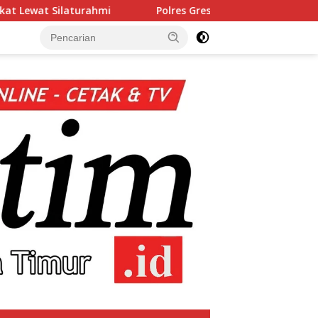
Polres Gresik Amankan Dua Tersangka Edarkan Sabu J