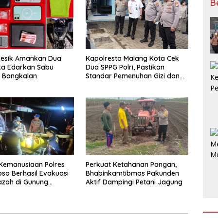
B
resik Amankan Dua
Kapolresta Malang Kota Cek
ka Edarkan Sabu
Dua SPPG Polri, Pastikan
n Bangkalan
Standar Pemenuhan Gizi dan
Pengelolaan Limbah Berjalan
Optimal
Kemanusiaan Polres
Perkuat Ketahanan Pangan,
o Berhasil Evakuasi
Bhabinkamtibmas Pakunden
azah di Gunung
Aktif Dampingi Petani Jagung