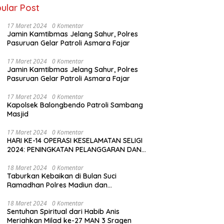
ular Post
17 Maret 2024
0 Komentar
Jamin Kamtibmas Jelang Sahur, Polres
Pasuruan Gelar Patroli Asmara Fajar
17 Maret 2024
0 Komentar
Jamin Kamtibmas Jelang Sahur, Polres
Pasuruan Gelar Patroli Asmara Fajar
17 Maret 2024
0 Komentar
Kapolsek Balongbendo Patroli Sambang
Masjid
17 Maret 2024
0 Komentar
HARI KE-14 OPERASI KESELAMATAN SELIGI
2024: PENINGKATAN PELANGGARAN DAN
LANGKAH-LANGKAH PENEGAKAN HUKUM
18 Maret 2024
0 Komentar
Taburkan Kebaikan di Bulan Suci
Ramadhan Polres Madiun dan
Bhayangkari Gelar Baksos
18 Maret 2024
0 Komentar
Sentuhan Spiritual dari Habib Anis
Meriahkan Milad ke-27 MAN 3 Sragen