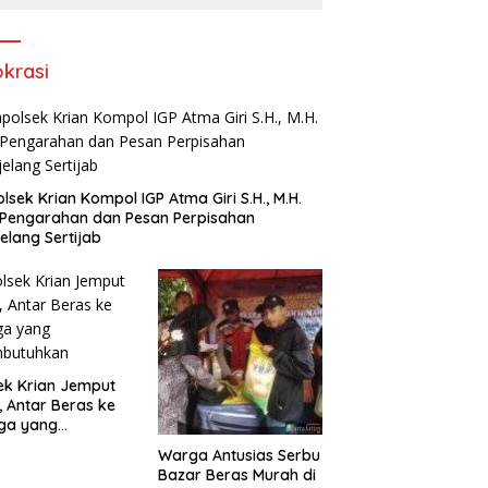
Rokok Tanpa Pita Cukai
okrasi
lsek Krian Kompol IGP Atma Giri S.H., M.H.
 Pengarahan dan Pesan Perpisahan
elang Sertijab
ek Krian Jemput
, Antar Beras ke
ga yang
butuhkan
Warga Antusias Serbu
Bazar Beras Murah di