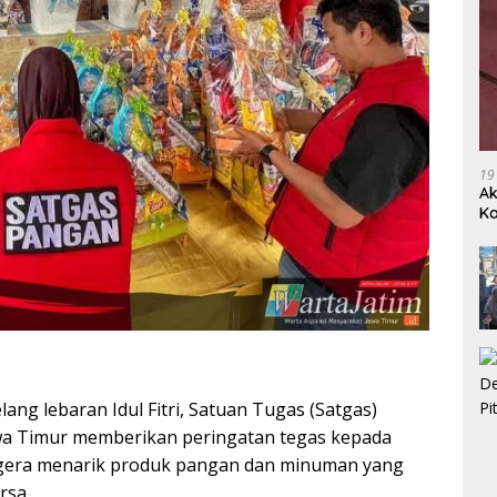
19
Ak
Ka
Ak
ng lebaran Idul Fitri, Satuan Tugas (Satgas)
wa Timur memberikan peringatan tegas kepada
egera menarik produk pangan dan minuman yang
rsa.