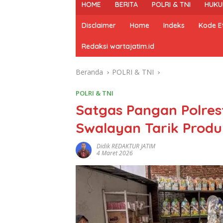
HOME
BERITA
POLRI & TNI
HUKU
Disclaimer
Home
Indeks
Kode Et
Redaksi wartajatim.id
Beranda
POLRI & TNI
POLRI & TNI
Satgas Pangan Polre
Swalayan Tarik Prod
Didik REDAKTUR JATIM
4 Maret 2026