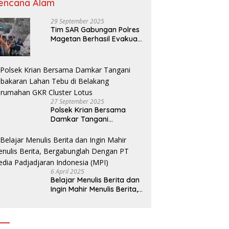
encana Alam
29 September 2025
Tim SAR Gabungan Polres
Magetan Berhasil Evakuasi
Korban Longsor Tambang
Trosono
27 September 2025
Polsek Krian Bersama
Damkar Tangani
Kebakaran Lahan Tebu di
Belakang Perumahan GKR
Cluster Lotus
6 April 2025
Belajar Menulis Berita dan
Ingin Mahir Menulis Berita,
Bergabunglah Dengan PT
Media Padjadjaran
Indonesia (MPI)