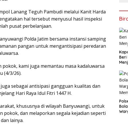
mpol Lanang Teguh Pambudi melalui Kanit Harda
Bir
ngatakan hal tersebut menyusul hasil inspeksi
lah pusat perbelanjaan.
anyuwangi Polda Jatim bersama instansi samping
amanan pangan untuk mengantisipasi peredaran
Kapo
luwarsa.
Beri
Menj
an pokok, kami juga memantau masa kadaluwarsa
 (4/3/26).
 juga sebagai antisipasi gangguan kualitas dan
lang Hari Raya Idul Fitri 1447 H.
Pols
rakat, khususnya di wilayah Banyuwangi, untuk
Bola
War
an pokok, dan melaporkan segala kejadian seperti
Mem
dan lainya.