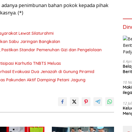
la adanya penimbunan bahan pokok kepada pihak
asnya. (*)
Din
syarakat Lewat Silaturahmi
rkan Sabu Jaringan Bangkalan
, Pastikan Standar Pemenuhan Gizi dan Pengelolaan
6 Apr
tisipasi Karhutla TNBTS Meluas
Bela
Beri
hasil Evakuasi Dua Jenazah di Gunung Piramid
Padj
as Pakunden Aktif Dampingi Petani Jagung
10 N
Maki
ileg
Korb
12 Ju
Kelu
Mengucapkan S
Ke 7