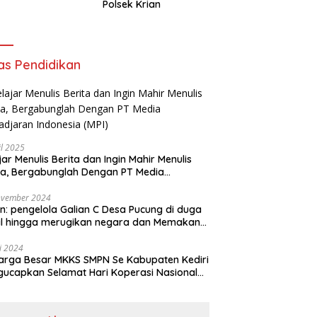
Polsek Krian
as Pendidikan
il 2025
jar Menulis Berita dan Ingin Mahir Menulis
ta, Bergabunglah Dengan PT Media
adjaran Indonesia (MPI)
ovember 2024
n: pengelola Galian C Desa Pucung di duga
al hingga merugikan negara dan Memakan
an .
li 2024
arga Besar MKKS SMPN Se Kabupaten Kediri
elamat Hari Koperasi Nasional
7 Tahun 2024