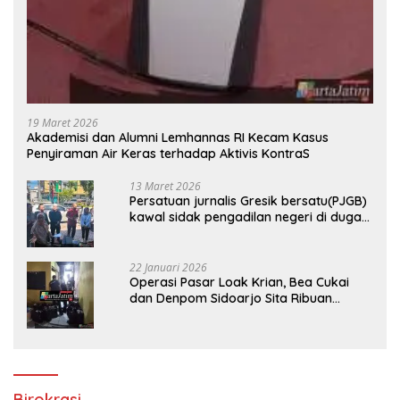
19 Maret 2026
Akademisi dan Alumni Lemhannas RI Kecam Kasus
Penyiraman Air Keras terhadap Aktivis KontraS
13 Maret 2026
Persatuan jurnalis Gresik bersatu(PJGB)
kawal sidak pengadilan negeri di duga
bank Panin gelapkan SHM atas nama
Molyo Cipto amin
22 Januari 2026
Operasi Pasar Loak Krian, Bea Cukai
dan Denpom Sidoarjo Sita Ribuan
Rokok Tanpa Pita Cukai
Birokrasi