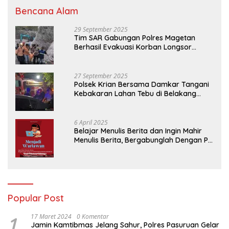
Bencana Alam
29 September 2025
Tim SAR Gabungan Polres Magetan
Berhasil Evakuasi Korban Longsor
Tambang Trosono
27 September 2025
Polsek Krian Bersama Damkar Tangani
Kebakaran Lahan Tebu di Belakang
Perumahan GKR Cluster Lotus
6 April 2025
Belajar Menulis Berita dan Ingin Mahir
Menulis Berita, Bergabunglah Dengan PT
Media Padjadjaran Indonesia (MPI)
Popular Post
1
17 Maret 2024
0 Komentar
Jamin Kamtibmas Jelang Sahur, Polres Pasuruan Gelar