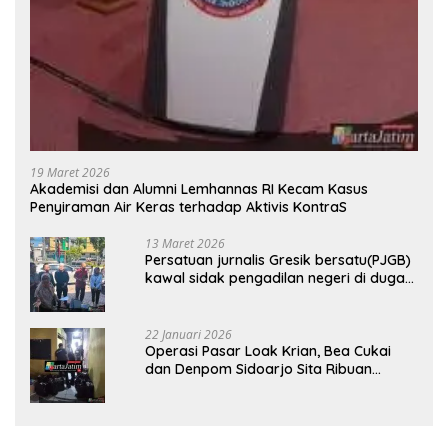
19 Maret 2026
Akademisi dan Alumni Lemhannas RI Kecam Kasus
Penyiraman Air Keras terhadap Aktivis KontraS
13 Maret 2026
Persatuan jurnalis Gresik bersatu(PJGB)
kawal sidak pengadilan negeri di duga
bank Panin gelapkan SHM atas nama
Molyo Cipto amin
22 Januari 2026
Operasi Pasar Loak Krian, Bea Cukai
dan Denpom Sidoarjo Sita Ribuan
Rokok Tanpa Pita Cukai