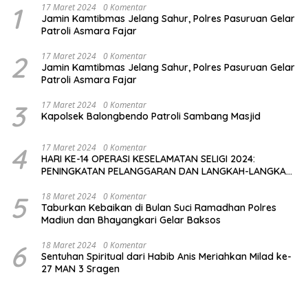
1
17 Maret 2024
0 Komentar
Jamin Kamtibmas Jelang Sahur, Polres Pasuruan Gelar
Patroli Asmara Fajar
2
17 Maret 2024
0 Komentar
Jamin Kamtibmas Jelang Sahur, Polres Pasuruan Gelar
Patroli Asmara Fajar
3
17 Maret 2024
0 Komentar
Kapolsek Balongbendo Patroli Sambang Masjid
4
17 Maret 2024
0 Komentar
HARI KE-14 OPERASI KESELAMATAN SELIGI 2024:
PENINGKATAN PELANGGARAN DAN LANGKAH-LANGKAH
PENEGAKAN HUKUM
5
18 Maret 2024
0 Komentar
Taburkan Kebaikan di Bulan Suci Ramadhan Polres
Madiun dan Bhayangkari Gelar Baksos
6
18 Maret 2024
0 Komentar
Sentuhan Spiritual dari Habib Anis Meriahkan Milad ke-
27 MAN 3 Sragen