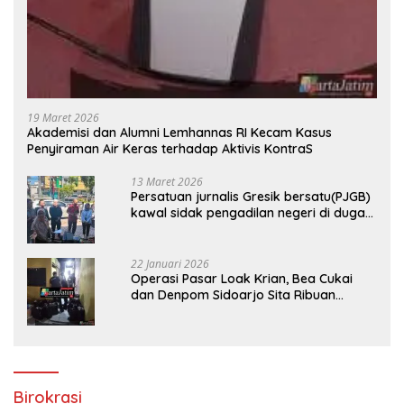
19 Maret 2026
Akademisi dan Alumni Lemhannas RI Kecam Kasus
Penyiraman Air Keras terhadap Aktivis KontraS
13 Maret 2026
Persatuan jurnalis Gresik bersatu(PJGB)
kawal sidak pengadilan negeri di duga
bank Panin gelapkan SHM atas nama
Molyo Cipto amin
22 Januari 2026
Operasi Pasar Loak Krian, Bea Cukai
dan Denpom Sidoarjo Sita Ribuan
Rokok Tanpa Pita Cukai
Birokrasi