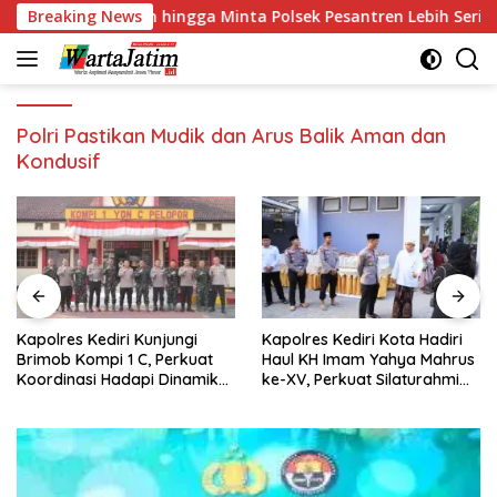
Langsung
Keluhan hingga Minta Polsek Pesantren Lebih Sering Turun ke
Breaking News
ke
konten
Polri Pastikan Mudik dan Arus Balik Aman dan
Kondusif
Kapolres Kediri Kunjungi
Kapolres Kediri Kota Hadiri
Brimob Kompi 1 C, Perkuat
Haul KH Imam Yahya Mahrus
Koordinasi Hadapi Dinamika
ke-XV, Perkuat Silaturahmi
Kamtibmas
dengan Ponpes Al
Mahrusiyah Lirboyo