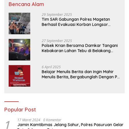
Bencana Alam
29 September 2025
Tim SAR Gabungan Polres Magetan
Berhasil Evakuasi Korban Longsor
Tambang Trosono
27 September 2025
Polsek Krian Bersama Damkar Tangani
Kebakaran Lahan Tebu di Belakang
Perumahan GKR Cluster Lotus
6 April 2025
Belajar Menulis Berita dan Ingin Mahir
Menulis Berita, Bergabunglah Dengan PT
Media Padjadjaran Indonesia (MPI)
Popular Post
1
17 Maret 2024
0 Komentar
Jamin Kamtibmas Jelang Sahur, Polres Pasuruan Gelar