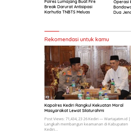
Polres Lumajang Buat Fire
Operasi 
Break Darurat Antisipasi
Bondowos
Karhutla TNBTS Meluas
Dua Jen
Piramid
Rekomendasi untuk kamu
Kapolres Kediri Rangkul Kekuatan Moral
Masyarakat Lewat Silaturahmi
Post Views: 71,434, 23 26 Kediri — Wartajatim.id |
Langkah membangun keamanan di Kabupaten
Kediri…