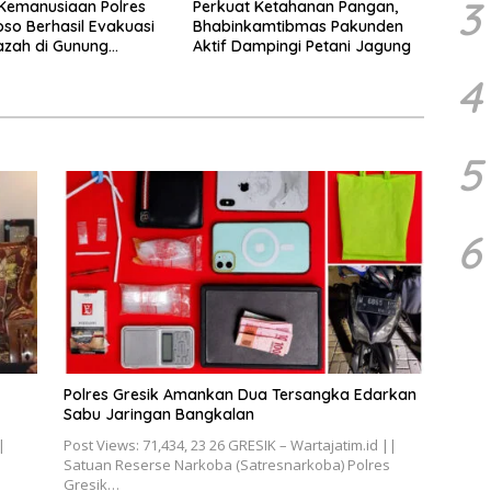
3
Kemanusiaan Polres
Perkuat Ketahanan Pangan,
o Berhasil Evakuasi
Bhabinkamtibmas Pakunden
azah di Gunung
Aktif Dampingi Petani Jagung
4
5
6
Polres Gresik Amankan Dua Tersangka Edarkan
Sabu Jaringan Bangkalan
|
Post Views: 71,434, 23 26 GRESIK – Wartajatim.id ||
Satuan Reserse Narkoba (Satresnarkoba) Polres
Gresik…