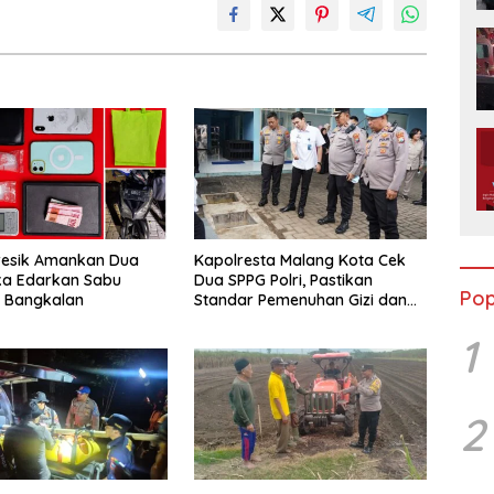
resik Amankan Dua
Kapolresta Malang Kota Cek
ka Edarkan Sabu
Dua SPPG Polri, Pastikan
Pop
n Bangkalan
Standar Pemenuhan Gizi dan
Pengelolaan Limbah Berjalan
1
Optimal
2