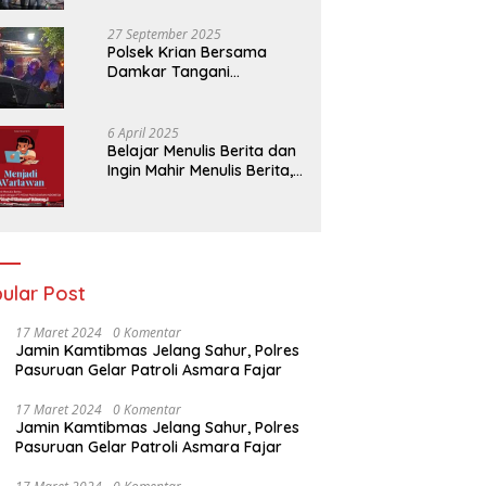
Trosono
27 September 2025
Polsek Krian Bersama
Damkar Tangani
Kebakaran Lahan Tebu di
Belakang Perumahan GKR
Cluster Lotus
6 April 2025
Belajar Menulis Berita dan
Ingin Mahir Menulis Berita,
Bergabunglah Dengan PT
Media Padjadjaran
Indonesia (MPI)
ular Post
17 Maret 2024
0 Komentar
Jamin Kamtibmas Jelang Sahur, Polres
Pasuruan Gelar Patroli Asmara Fajar
17 Maret 2024
0 Komentar
Jamin Kamtibmas Jelang Sahur, Polres
Pasuruan Gelar Patroli Asmara Fajar