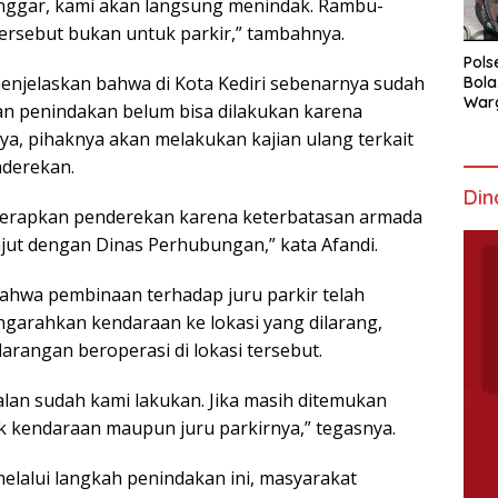
elanggar, kami akan langsung menindak. Rambu-
tersebut bukan untuk parkir,” tambahnya.
Pols
enjelaskan bahwa di Kota Kediri sebenarnya sudah
Bola
War
an penindakan belum bisa dilakukan karena
Mem
a, pihaknya akan melakukan kajian ulang terkait
nderekan.
Din
nerapkan penderekan karena keterbatasan armada
anjut dengan Dinas Perhubungan,” kata Afandi.
bahwa pembinaan terhadap juru parkir telah
engarahkan kendaraan ke lokasi yang dilarang,
larangan beroperasi di lokasi tersebut.
 jalan sudah kami lakukan. Jika masih ditemukan
k kendaraan maupun juru parkirnya,” tegasnya.
melalui langkah penindakan ini, masyarakat