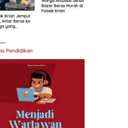
Warga Antusias Serbu
Bazar Beras Murah di
Polsek Krian
ek Krian Jemput
, Antar Beras ke
ga yang
butuhkan
as Pendidikan