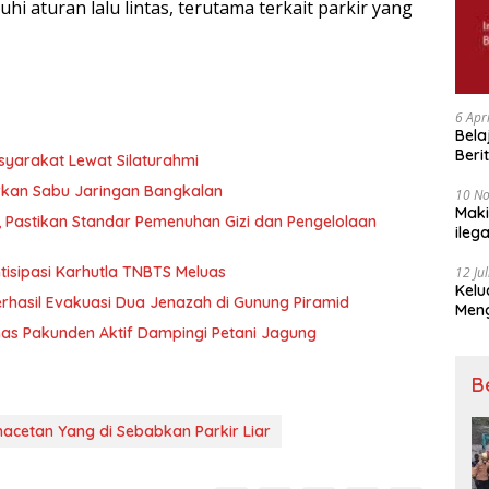
 aturan lalu lintas, terutama terkait parkir yang
6 Apr
Bela
Beri
syarakat Lewat Silaturahmi
Padj
rkan Sabu Jaringan Bangkalan
10 N
Maki
, Pastikan Standar Pemenuhan Gizi dan Pengelolaan
ileg
Korb
tisipasi Karhutla TNBTS Meluas
12 Ju
Kelu
hasil Evakuasi Dua Jenazah di Gunung Piramid
Mengucapkan S
Ke 7
as Pakunden Aktif Dampingi Petani Jagung
B
acetan Yang di Sebabkan Parkir Liar