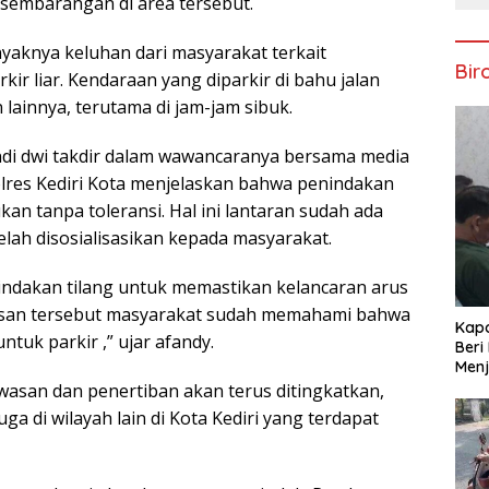
 sembarangan di area tersebut.
yaknya keluhan dari masyarakat terkait
Bir
rkir liar. Kendaraan yang diparkir di bahu jalan
lainnya, terutama di jam-jam sibuk.
andi dwi takdir dalam wawancaranya bersama media
 Polres Kediri Kota menjelaskan bahwa penindakan
kan tanpa toleransi. Hal ini lantaran sudah ada
elah disosialisasikan kepada masyarakat.
indakan tilang untuk memastikan kelancaran arus
awasan tersebut masyarakat sudah memahami bahwa
Kapo
tuk parkir ,” ujar afandy.
Beri
Menj
san dan penertiban akan terus ditingkatkan,
juga di wilayah lain di Kota Kediri yang terdapat