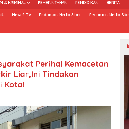
M & KRIMINAL
PEMERINTAHAN
PENDIDIKAN
BERITA
ik
News9 TV
Pedoman Media Siber
Pedoman Media Sib
H
syarakat Perihal Kemacetan
ir Liar,Ini Tindakan
i Kota!