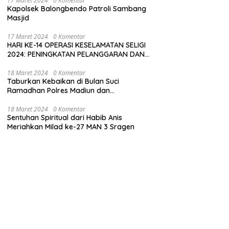
17 Maret 2024
0 Komentar
Kapolsek Balongbendo Patroli Sambang
Masjid
17 Maret 2024
0 Komentar
HARI KE-14 OPERASI KESELAMATAN SELIGI
2024: PENINGKATAN PELANGGARAN DAN
LANGKAH-LANGKAH PENEGAKAN HUKUM
18 Maret 2024
0 Komentar
Taburkan Kebaikan di Bulan Suci
Ramadhan Polres Madiun dan
Bhayangkari Gelar Baksos
18 Maret 2024
0 Komentar
Sentuhan Spiritual dari Habib Anis
Meriahkan Milad ke-27 MAN 3 Sragen