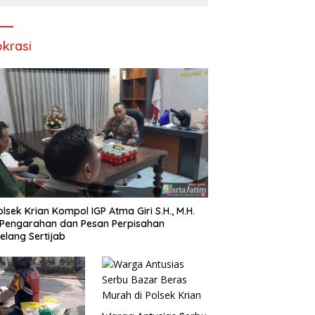
Rokok Tanpa Pita Cukai
okrasi
lsek Krian Kompol IGP Atma Giri S.H., M.H.
 Pengarahan dan Pesan Perpisahan
elang Sertijab