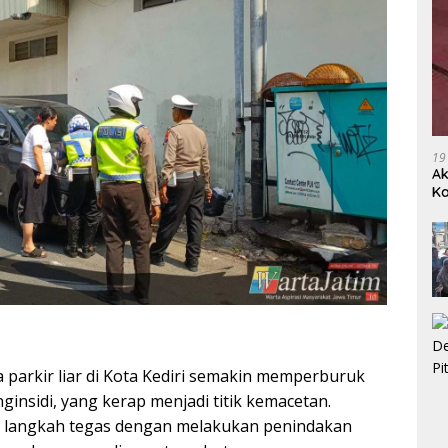
19
Ak
Ka
Ak
a parkir liar di Kota Kediri semakin memperburuk
onginsidi, yang kerap menjadi titik kemacetan.
il langkah tegas dengan melakukan penindakan