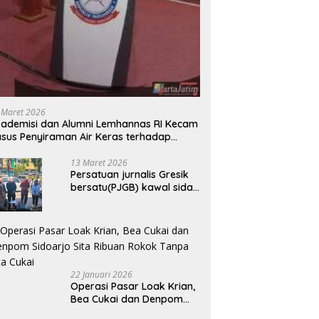
 Maret 2026
ademisi dan Alumni Lemhannas RI Kecam
sus Penyiraman Air Keras terhadap
tivis KontraS
13 Maret 2026
Persatuan jurnalis Gresik
bersatu(PJGB) kawal sidak
pengadilan negeri di duga
bank Panin gelapkan SHM
atas nama Molyo Cipto
amin
22 Januari 2026
Operasi Pasar Loak Krian,
Bea Cukai dan Denpom
Sidoarjo Sita Ribuan