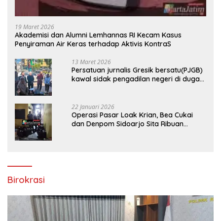
19 Maret 2026
Akademisi dan Alumni Lemhannas RI Kecam Kasus
Penyiraman Air Keras terhadap Aktivis KontraS
13 Maret 2026
Persatuan jurnalis Gresik bersatu(PJGB)
kawal sidak pengadilan negeri di duga
bank Panin gelapkan SHM atas nama
Molyo Cipto amin
22 Januari 2026
Operasi Pasar Loak Krian, Bea Cukai
dan Denpom Sidoarjo Sita Ribuan
Rokok Tanpa Pita Cukai
Birokrasi