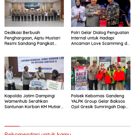
Dedikasi Berbuah
Polri Gelar Dialog Penguatan
Penghargaan, Aiptu Mustari
Internal untuk Hadapi
Resmi Sandang Pangkat
Ancaman Love Scamming di
Ipda
Era Digital
Kapolda Jatim Dampingi
Polsek Kebomas Gandeng
Wamenhub Serahkan
YALPK Group Gelar Baksos
Santunan Korban KM Mutiara
Ojol Gresik Sumringah Dapat
Sentosa II
Sembako dan BBM Gratis
Rekomendasi untuk kamu