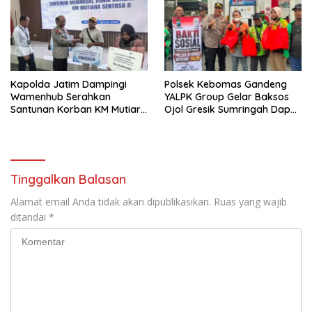
Kapolda Jatim Dampingi
Polsek Kebomas Gandeng
Wamenhub Serahkan
YALPK Group Gelar Baksos
Santunan Korban KM Mutiara
Ojol Gresik Sumringah Dapat
Sentosa II
Sembako dan BBM Gratis
Tinggalkan Balasan
Alamat email Anda tidak akan dipublikasikan.
Ruas yang wajib
ditandai
*