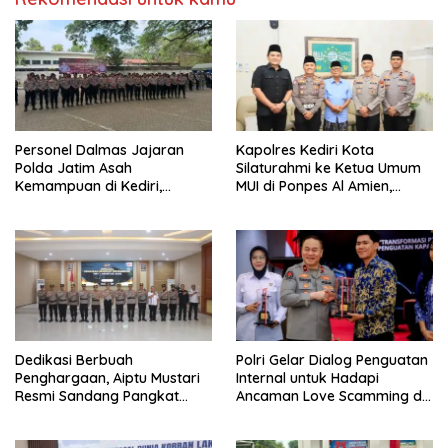
Personel Dalmas Jajaran
Kapolres Kediri Kota
Polda Jatim Asah
Silaturahmi ke Ketua Umum
Kemampuan di Kediri,
MUI di Ponpes Al Amien,
Tingkatkan Kesiapsiagaan
Perkuat Sinergi Polri dan
Hadapi Gangguan
Ulama
Kamtibmas
Dedikasi Berbuah
Polri Gelar Dialog Penguatan
Penghargaan, Aiptu Mustari
Internal untuk Hadapi
Resmi Sandang Pangkat
Ancaman Love Scamming di
Ipda
Era Digital