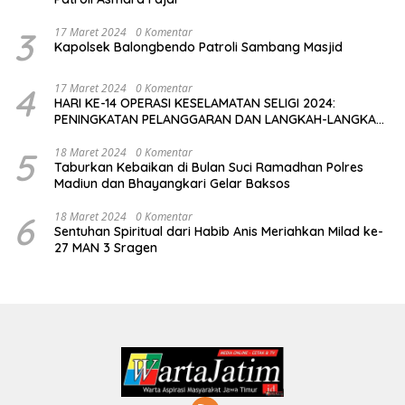
3
17 Maret 2024
0 Komentar
Kapolsek Balongbendo Patroli Sambang Masjid
4
17 Maret 2024
0 Komentar
HARI KE-14 OPERASI KESELAMATAN SELIGI 2024:
PENINGKATAN PELANGGARAN DAN LANGKAH-LANGKAH
PENEGAKAN HUKUM
5
18 Maret 2024
0 Komentar
Taburkan Kebaikan di Bulan Suci Ramadhan Polres
Madiun dan Bhayangkari Gelar Baksos
6
18 Maret 2024
0 Komentar
Sentuhan Spiritual dari Habib Anis Meriahkan Milad ke-
27 MAN 3 Sragen