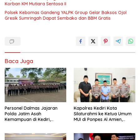
Korban KM Mutiara Sentosa II
Polsek Kebomas Gandeng YALPK Group Gelar Baksos Ojol
Gresik Sumringah Dapat Sembako dan BBM Gratis
Baca Juga
Personel Dalmas Jajaran
Kapolres Kediri Kota
Polda Jatim Asah
Silaturahmi ke Ketua Umum
Kemampuan di Kediri,
MUI di Ponpes Al Amien,
Tingkatkan Kesiapsiagaan
Perkuat Sinergi Polri dan
Hadapi Gangguan
Ulama
Kamtibmas