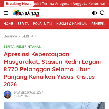
Langsung
apolri Terima Anugerah Anggota Kehormatan
Breaking News
Kapolri 
ke
konten
HOME
BERITA
POLRI & TNI
HUKUM & KRIMINAL
PEMERINT
Beranda
BERITA
BERITA
,
PEMERINTAHAN
Apresiasi Kepercayaan
Masyarakat, Stasiun Kediri Layani
8.770 Pelanggan Selama Libur
Panjang Kenaikan Yesus Kristus
2026
Didik REDAKTUR JATIM
17 Mei 2026