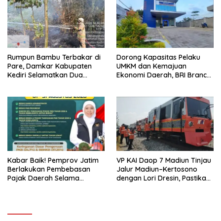
Rumpun Bambu Terbakar di
Dorong Kapasitas Pelaku
Pare, Damkar Kabupaten
UMKM dan Kemajuan
Kediri Selamatkan Dua
Ekonomi Daerah, BRI Branch
Rumah dan Kandang Ayam
Office Pare Salurkan KUR Rp.
dari Amukan Api
521 Miliar di Hingga Juli 2026
Kabar Baik! Pemprov Jatim
VP KAI Daop 7 Madiun Tinjau
Berlakukan Pembebasan
Jalur Madiun–Kertosono
Pajak Daerah Selama
dengan Lori Dresin, Pastikan
Agustus 2026, Warga
Keselamatan dan Pelayanan
Nikmati Beragam Insentif
Tetap Prima