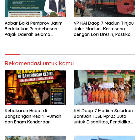
Kabar Baik! Pemprov Jatim
VP KAI Daop 7 Madiun Tinjau
Berlakukan Pembebasan
Jalur Madiun–Kertosono
Pajak Daerah Selama
dengan Lori Dresin, Pastikan
Agustus 2026, Warga
Keselamatan dan Pelayanan
Nikmati Beragam Insentif
Tetap Prima
Rekomendasi untuk kamu
Kebakaran Hebat di
KAI Daop 7 Madiun Salurkan
Bangsongan Kediri, Rumah
Bantuan TJSL Rp123 Juta
dan Enam Kendaraan
untuk Disabilitas, Pendidikan,
Hangus, Kerugian Ditaksir
dan Pelestarian Budaya
Capai Rp1 Miliar