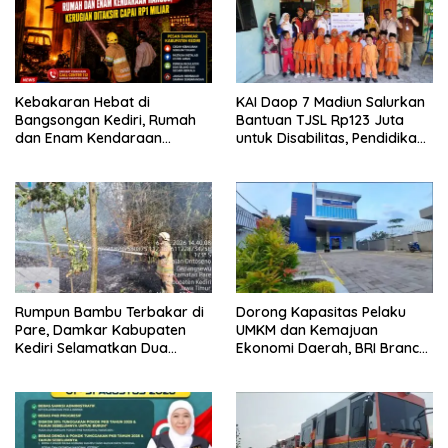
Kebakaran Hebat di
KAI Daop 7 Madiun Salurkan
Bangsongan Kediri, Rumah
Bantuan TJSL Rp123 Juta
dan Enam Kendaraan
untuk Disabilitas, Pendidikan,
Hangus, Kerugian Ditaksir
dan Pelestarian Budaya
Capai Rp1 Miliar
Rumpun Bambu Terbakar di
Dorong Kapasitas Pelaku
Pare, Damkar Kabupaten
UMKM dan Kemajuan
Kediri Selamatkan Dua
Ekonomi Daerah, BRI Branch
Rumah dan Kandang Ayam
Office Pare Salurkan KUR Rp.
dari Amukan Api
521 Miliar di Hingga Juli 2026