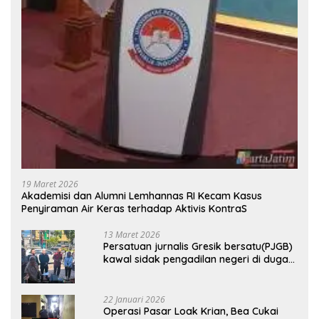
19 Maret 2026
Akademisi dan Alumni Lemhannas RI Kecam Kasus
Penyiraman Air Keras terhadap Aktivis KontraS
13 Maret 2026
Persatuan jurnalis Gresik bersatu(PJGB)
kawal sidak pengadilan negeri di duga
bank Panin gelapkan SHM atas nama
Molyo Cipto amin
22 Januari 2026
Operasi Pasar Loak Krian, Bea Cukai