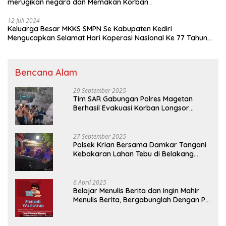
merugikan negara dan Memakan Korban .
12 Juli 2024
Keluarga Besar MKKS SMPN Se Kabupaten Kediri
Mengucapkan Selamat Hari Koperasi Nasional Ke 77 Tahun
2024
Bencana Alam
29 September 2025
Tim SAR Gabungan Polres Magetan
Berhasil Evakuasi Korban Longsor
Tambang Trosono
27 September 2025
Polsek Krian Bersama Damkar Tangani
Kebakaran Lahan Tebu di Belakang
Perumahan GKR Cluster Lotus
6 April 2025
Belajar Menulis Berita dan Ingin Mahir
Menulis Berita, Bergabunglah Dengan PT
Media Padjadjaran Indonesia (MPI)