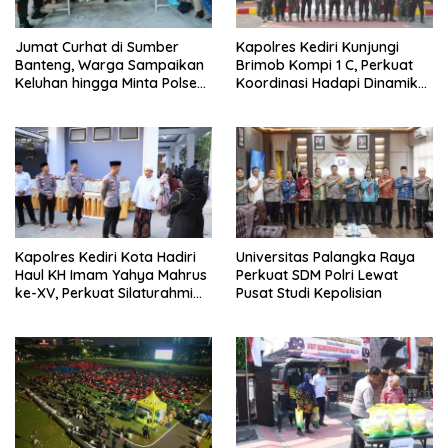
Jumat Curhat di Sumber
Kapolres Kediri Kunjungi
Banteng, Warga Sampaikan
Brimob Kompi 1 C, Perkuat
Keluhan hingga Minta Polsek
Koordinasi Hadapi Dinamika
Pesantren Lebih Sering Turun
Kamtibmas
ke Lingkungan
Kapolres Kediri Kota Hadiri
Universitas Palangka Raya
Haul KH Imam Yahya Mahrus
Perkuat SDM Polri Lewat
ke-XV, Perkuat Silaturahmi
Pusat Studi Kepolisian
dengan Ponpes Al
Mahrusiyah Lirboyo