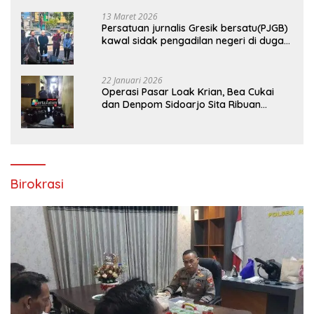
13 Maret 2026
Persatuan jurnalis Gresik bersatu(PJGB)
kawal sidak pengadilan negeri di duga
bank Panin gelapkan SHM atas nama
Molyo Cipto amin
22 Januari 2026
Operasi Pasar Loak Krian, Bea Cukai
dan Denpom Sidoarjo Sita Ribuan
Rokok Tanpa Pita Cukai
Birokrasi