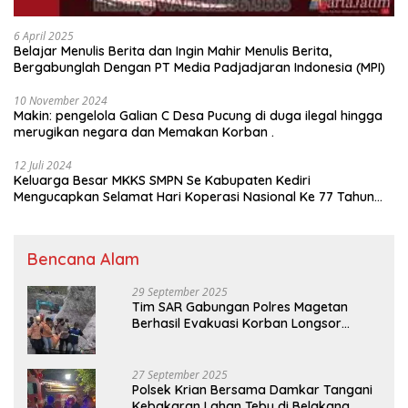
6 April 2025
Belajar Menulis Berita dan Ingin Mahir Menulis Berita,
Bergabunglah Dengan PT Media Padjadjaran Indonesia (MPI)
10 November 2024
Makin: pengelola Galian C Desa Pucung di duga ilegal hingga
merugikan negara dan Memakan Korban .
12 Juli 2024
Keluarga Besar MKKS SMPN Se Kabupaten Kediri
Mengucapkan Selamat Hari Koperasi Nasional Ke 77 Tahun
2024
Bencana Alam
29 September 2025
Tim SAR Gabungan Polres Magetan
Berhasil Evakuasi Korban Longsor
Tambang Trosono
27 September 2025
Polsek Krian Bersama Damkar Tangani
Kebakaran Lahan Tebu di Belakang