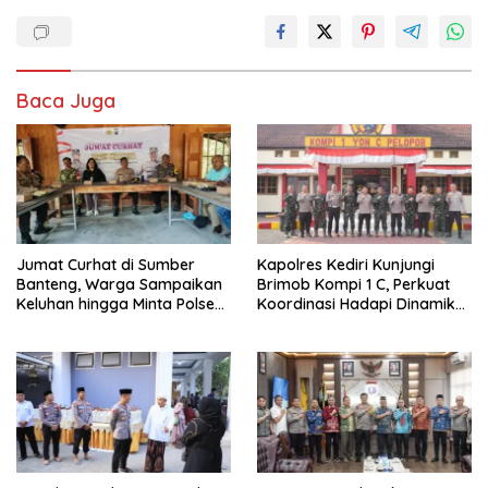
Baca Juga
Jumat Curhat di Sumber
Kapolres Kediri Kunjungi
Banteng, Warga Sampaikan
Brimob Kompi 1 C, Perkuat
Keluhan hingga Minta Polsek
Koordinasi Hadapi Dinamika
Pesantren Lebih Sering Turun
Kamtibmas
ke Lingkungan