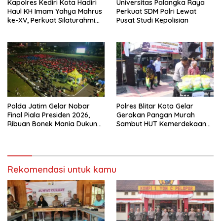
Kapolres Kediri Kota Hadiri
Universitas Palangka Raya
Haul KH Imam Yahya Mahrus
Perkuat SDM Polri Lewat
ke-XV, Perkuat Silaturahmi
Pusat Studi Kepolisian
dengan Ponpes Al
Mahrusiyah Lirboyo
Polda Jatim Gelar Nobar
Polres Blitar Kota Gelar
Final Piala Presiden 2026,
Gerakan Pangan Murah
Ribuan Bonek Mania Dukung
Sambut HUT Kemerdekaan
Persebaya dari Lapangan
RI ke-81
Mapolda
Rekomendasi untuk kamu