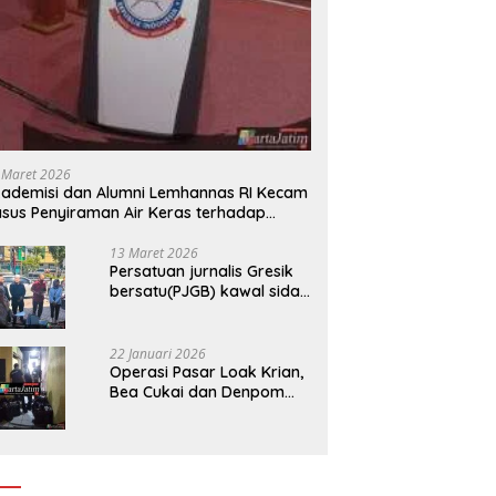
 Maret 2026
ademisi dan Alumni Lemhannas RI Kecam
sus Penyiraman Air Keras terhadap
tivis KontraS
13 Maret 2026
Persatuan jurnalis Gresik
bersatu(PJGB) kawal sidak
pengadilan negeri di duga
bank Panin gelapkan SHM
atas nama Molyo Cipto
22 Januari 2026
amin
Operasi Pasar Loak Krian,
Bea Cukai dan Denpom
Sidoarjo Sita Ribuan
Rokok Tanpa Pita Cukai