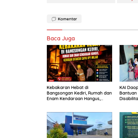
Komentar
Baca Juga
Kebakaran Hebat di
KAI Daop
Bangsongan Kediri, Rumah dan
Bantuan 
Enam Kendaraan Hangus,
Disabilit
Kerugian Ditaksir Capai Rp1
Pelestar
Miliar