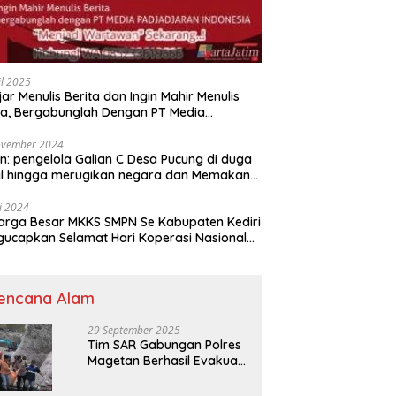
il 2025
jar Menulis Berita dan Ingin Mahir Menulis
ta, Bergabunglah Dengan PT Media
adjaran Indonesia (MPI)
ovember 2024
n: pengelola Galian C Desa Pucung di duga
al hingga merugikan negara dan Memakan
an .
li 2024
arga Besar MKKS SMPN Se Kabupaten Kediri
elamat Hari Koperasi Nasional
7 Tahun 2024
encana Alam
29 September 2025
Tim SAR Gabungan Polres
Magetan Berhasil Evakuasi
Korban Longsor Tambang
Trosono