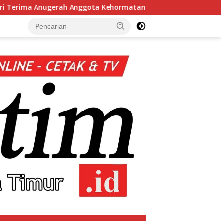
ota Kehormatan
Kapolri Dukung Dialog Penyusunan RUU 