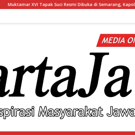
ci Resmi Dibuka di Semarang, Kapolri Terima Anugerah Angg