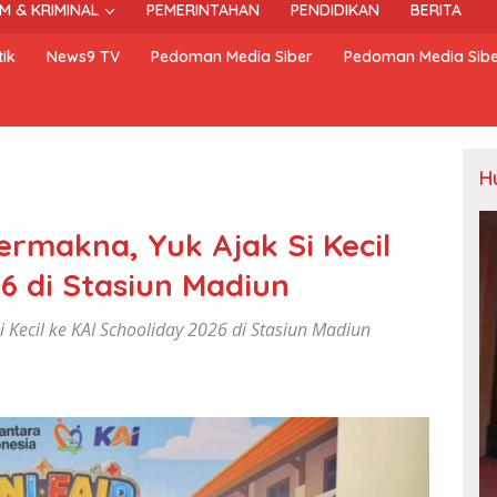
M & KRIMINAL
PEMERINTAHAN
PENDIDIKAN
BERITA
ik
News9 TV
Pedoman Media Siber
Pedoman Media Sib
H
ermakna, Yuk Ajak Si Kecil
6 di Stasiun Madiun
 Kecil ke KAI Schooliday 2026 di Stasiun Madiun