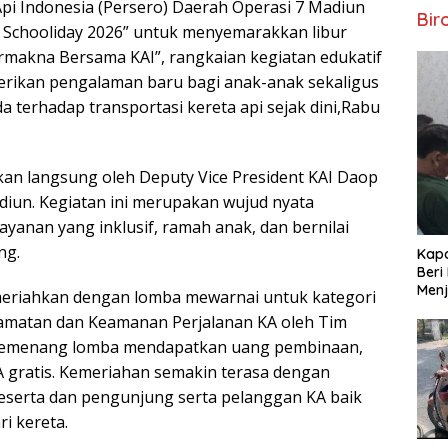
pi Indonesia (Persero) Daerah Operasi 7 Madiun
Bir
Schooliday 2026” untuk menyemarakkan libur
makna Bersama KAI”, rangkaian kegiatan edukatif
erikan pengalaman baru bagi anak-anak sekaligus
terhadap transportasi kereta api sejak dini,Rabu
n langsung oleh Deputy Vice President KAI Daop
adiun. Kegiatan ini merupakan wujud nyata
anan yang inklusif, ramah anak, dan bernilai
ng.
Kapo
Beri
Menj
riahkan dengan lomba mewarnai untuk kategori
selamatan dan Keamanan Perjalanan KA oleh Tim
Pemenang lomba mendapatkan uang pembinaan,
 KA gratis. Kemeriahan semakin terasa dengan
peserta dan pengunjung serta pelanggan KA baik
i kereta.