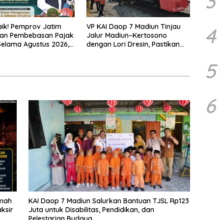
3
ik! Pemprov Jatim
VP KAI Daop 7 Madiun Tinjau
4
kan Pembebasan Pajak
Jalur Madiun–Kertosono
elama Agustus 2026,
dengan Lori Dresin, Pastikan
ikmati Beragam
Keselamatan dan Pelayanan
Tetap Prima
5
6
umah
KAI Daop 7 Madiun Salurkan Bantuan TJSL Rp123
ksir
Juta untuk Disabilitas, Pendidikan, dan
Pelestarian Budaya