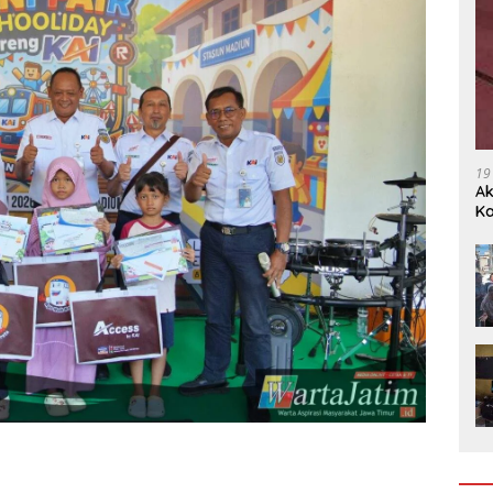
19
Ak
Ka
Ak