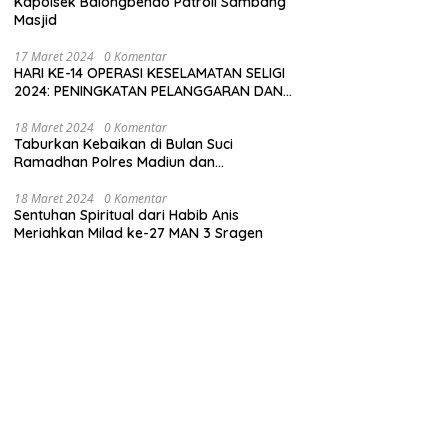
Kapolsek Balongbendo Patroli Sambang
Masjid
17 Maret 2024
0 Komentar
HARI KE-14 OPERASI KESELAMATAN SELIGI
2024: PENINGKATAN PELANGGARAN DAN
LANGKAH-LANGKAH PENEGAKAN HUKUM
18 Maret 2024
0 Komentar
Taburkan Kebaikan di Bulan Suci
Ramadhan Polres Madiun dan
Bhayangkari Gelar Baksos
18 Maret 2024
0 Komentar
Sentuhan Spiritual dari Habib Anis
Meriahkan Milad ke-27 MAN 3 Sragen