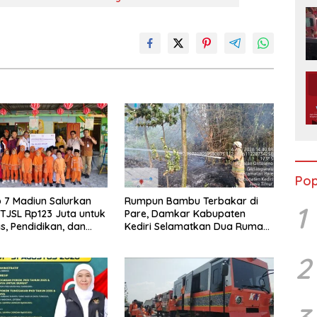
Pop
 7 Madiun Salurkan
Rumpun Bambu Terbakar di
1
TJSL Rp123 Juta untuk
Pare, Damkar Kabupaten
as, Pendidikan, dan
Kediri Selamatkan Dua Rumah
ian Budaya
dan Kandang Ayam dari
Amukan Api
2