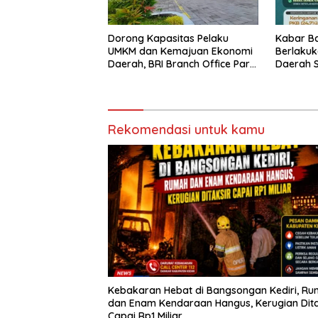
Dorong Kapasitas Pelaku
Kabar Ba
UMKM dan Kemajuan Ekonomi
Berlaku
Daerah, BRI Branch Office Pare
Daerah S
Salurkan KUR Rp. 521 Miliar di
Warga N
Hingga Juli 2026
Insentif
Rekomendasi untuk kamu
Kebakaran Hebat di Bangsongan Kediri, R
dan Enam Kendaraan Hangus, Kerugian Dita
Capai Rp1 Miliar