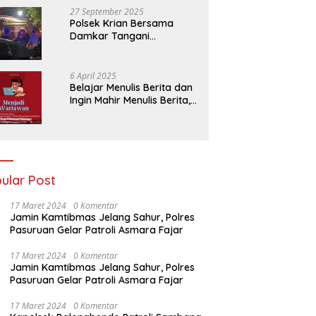
27 September 2025
Polsek Krian Bersama
Damkar Tangani
Kebakaran Lahan Tebu di
Belakang Perumahan GKR
Cluster Lotus
6 April 2025
Belajar Menulis Berita dan
Ingin Mahir Menulis Berita,
Bergabunglah Dengan PT
Media Padjadjaran
Indonesia (MPI)
ular Post
17 Maret 2024
0 Komentar
Jamin Kamtibmas Jelang Sahur, Polres
Pasuruan Gelar Patroli Asmara Fajar
17 Maret 2024
0 Komentar
Jamin Kamtibmas Jelang Sahur, Polres
Pasuruan Gelar Patroli Asmara Fajar
17 Maret 2024
0 Komentar