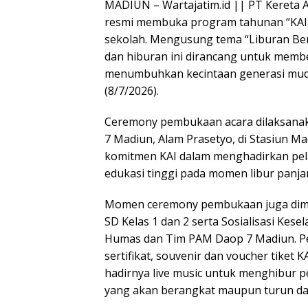
MADIUN – Wartajatim.id || PT Kereta A
resmi membuka program tahunan “KAI 
sekolah. Mengusung tema “Liburan Ber
dan hiburan ini dirancang untuk memb
menumbuhkan kecintaan generasi muda 
(8/7/2026).
Ceremony pembukaan acara dilaksanaka
7 Madiun, Alam Prasetyo, di Stasiun M
komitmen KAI dalam menghadirkan pelay
edukasi tinggi pada momen libur panja
Momen ceremony pembukaan juga dime
SD Kelas 1 dan 2 serta Sosialisasi Ke
Humas dan Tim PAM Daop 7 Madiun. 
sertifikat, souvenir dan voucher tiket
hadirnya live music untuk menghibur 
yang akan berangkat maupun turun dar