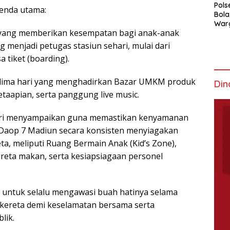
Pols
genda utama:
Bola
War
if yang memberikan kesempatan bagi anak-anak
Mem
menjadi petugas stasiun sehari, mulai dari
tiket (boarding).
tival lima hari yang menghadirkan Bazar UMKM produk
Din
taapian, serta panggung live music.
ri menyampaikan guna memastikan kenyamanan
I Daop 7 Madiun secara konsisten menyiagakan
eta, meliputi Ruang Bermain Anak (Kid’s Zone),
reta makan, serta kesiapsiagaan personel
 untuk selalu mengawasi buah hatinya selama
 kereta demi keselamatan bersama serta
lik.