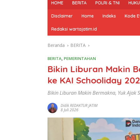
HOME
BERITA
POLRI & TNI
HUKU
Disclaimer
Home
Indeks
Kode Et
Redaksi wartajatim.id
Beranda
BERITA
BERITA
,
PEMERINTAHAN
Bikin Liburan Makin B
ke KAI Schooliday 202
Bikin Liburan Makin Bermakna, Yuk Ajak Si
Didik REDAKTUR JATIM
8 Juli 2026