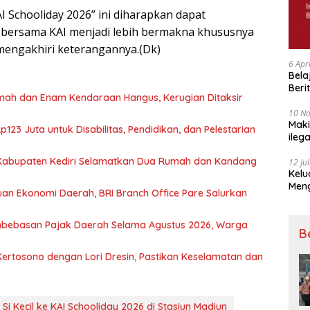
 Schooliday 2026” ini diharapkan dapat
bersama KAI menjadi lebih bermakna khususnya
 mengakhiri keterangannya.(Dk)
6 Apr
Bela
Beri
mah dan Enam Kendaraan Hangus, Kerugian Ditaksir
Padj
10 N
Maki
23 Juta untuk Disabilitas, Pendidikan, dan Pelestarian
ileg
Korb
Kabupaten Kediri Selamatkan Dua Rumah dan Kandang
12 Ju
Kelu
Mengucapkan S
n Ekonomi Daerah, BRI Branch Office Pare Salurkan
Ke 7
mbebasan Pajak Daerah Selama Agustus 2026, Warga
B
Kertosono dengan Lori Dresin, Pastikan Keselamatan dan
 Si Kecil ke KAI Schooliday 2026 di Stasiun Madiun