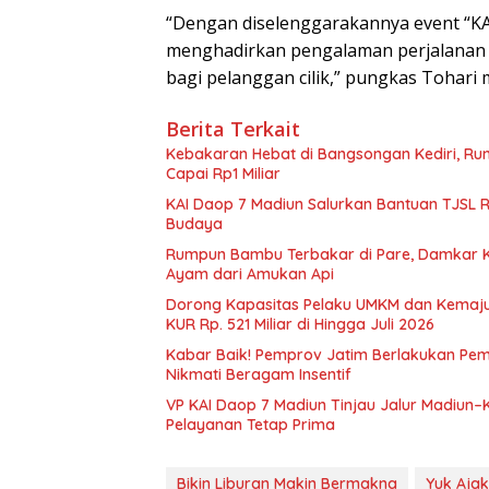
“Dengan diselenggarakannya event “KAI
menghadirkan pengalaman perjalanan 
bagi pelanggan cilik,” pungkas Tohari
Berita Terkait
Kebakaran Hebat di Bangsongan Kediri, Ru
Capai Rp1 Miliar
KAI Daop 7 Madiun Salurkan Bantuan TJSL Rp1
Budaya
Rumpun Bambu Terbakar di Pare, Damkar 
Ayam dari Amukan Api
Dorong Kapasitas Pelaku UMKM dan Kemajua
KUR Rp. 521 Miliar di Hingga Juli 2026
Kabar Baik! Pemprov Jatim Berlakukan Pe
Nikmati Beragam Insentif
VP KAI Daop 7 Madiun Tinjau Jalur Madiun–
Pelayanan Tetap Prima
Bikin Liburan Makin Bermakna
Yuk Ajak