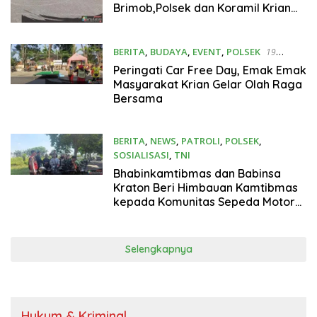
Brimob,Polsek dan Koramil Krian
Jelang HUT Brimob Ke-80
BERITA
,
BUDAYA
,
EVENT
,
POLSEK
19
Oktober 2025
Peringati Car Free Day, Emak Emak
Masyarakat Krian Gelar Olah Raga
Bersama
BERITA
,
NEWS
,
PATROLI
,
POLSEK
,
SOSIALISASI
,
TNI
5 Oktober 2025
Bhabinkamtibmas dan Babinsa
Kraton Beri Himbauan Kamtibmas
kepada Komunitas Sepeda Motor
Honda Grand di Waterpark Kraton
Selengkapnya
Hukum & Kriminal