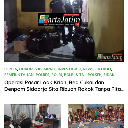
BERITA
,
HUKUM & KRIMINAL
,
INVESTIGASI
,
NEWS
,
PATROLI
,
PEMERINTAHAN
,
POLRES
,
POLRI
,
POLRI & TNI
,
POLSEK
,
SIDAK
22 Januari 2026
Operasi Pasar Loak Krian, Bea Cukai dan
Denpom Sidoarjo Sita Ribuan Rokok Tanpa Pita
Cukai