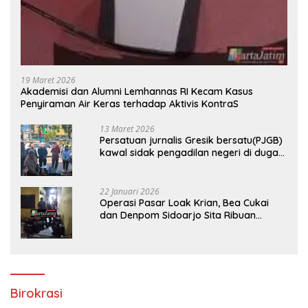
19 Maret 2026
Akademisi dan Alumni Lemhannas RI Kecam Kasus
Penyiraman Air Keras terhadap Aktivis KontraS
13 Maret 2026
Persatuan jurnalis Gresik bersatu(PJGB)
kawal sidak pengadilan negeri di duga
bank Panin gelapkan SHM atas nama
Molyo Cipto amin
22 Januari 2026
Operasi Pasar Loak Krian, Bea Cukai
dan Denpom Sidoarjo Sita Ribuan
Rokok Tanpa Pita Cukai
Birokrasi