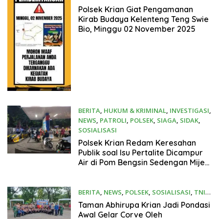
31 Oktober 2025
Polsek Krian Giat Pengamanan
Kirab Budaya Kelenteng Teng Swie
Bio, Minggu 02 November 2025
BERITA
,
HUKUM & KRIMINAL
,
INVESTIGASI
,
NEWS
,
PATROLI
,
POLSEK
,
SIAGA
,
SIDAK
,
SOSIALISASI
27 Oktober 2025
Polsek Krian Redam Keresahan
Publik soal Isu Pertalite Dicampur
Air di Pom Bengsin Sedengan Mijen
Krian
BERITA
,
NEWS
,
POLSEK
,
SOSIALISASI
,
TNI
21 Oktober 2025
Taman Abhirupa Krian Jadi Pondasi
Awal Gelar Corve Oleh