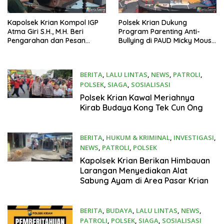
Kapolsek Krian Kompol IGP
Polsek Krian Dukung
Atma Giri S.H., M.H. Beri
Program Parenting Anti-
Pengarahan dan Pesan
Bullying di PAUD Micky Mouse
Perpisahan Menjelang
Tropodo Krian
Sertijab
BERITA
,
LALU LINTAS
,
NEWS
,
PATROLI
,
POLSEK
,
SIAGA
,
SOSIALISASI
2 November 2025
Polsek Krian Kawal Meriahnya
Kirab Budaya Kong Tek Cun Ong
BERITA
,
HUKUM & KRIMINAL
,
INVESTIGASI
,
NEWS
,
PATROLI
,
POLSEK
1 November 2025
Kapolsek Krian Berikan Himbauan
Larangan Menyediakan Alat
Sabung Ayam di Area Pasar Krian
BERITA
,
BUDAYA
,
LALU LINTAS
,
NEWS
,
PATROLI
,
POLSEK
,
SIAGA
,
SOSIALISASI