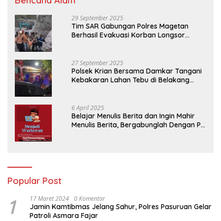
Bencana Alam
29 September 2025
Tim SAR Gabungan Polres Magetan
Berhasil Evakuasi Korban Longsor
Tambang Trosono
27 September 2025
Polsek Krian Bersama Damkar Tangani
Kebakaran Lahan Tebu di Belakang
Perumahan GKR Cluster Lotus
6 April 2025
Belajar Menulis Berita dan Ingin Mahir
Menulis Berita, Bergabunglah Dengan PT
Media Padjadjaran Indonesia (MPI)
Popular Post
1
17 Maret 2024
0 Komentar
Jamin Kamtibmas Jelang Sahur, Polres Pasuruan Gelar
Patroli Asmara Fajar