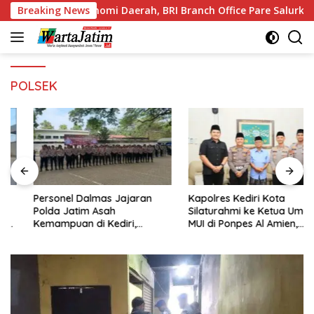
Langsung
konomi Daerah, BRI Branch Office Pare Salurkan KUR Rp. 521 Mi
Breaking News
ke
konten
POLSEK
Personel Dalmas Jajaran
Kapolres Kediri Kota
Polda Jatim Asah
Silaturahmi ke Ketua Umum
Kemampuan di Kediri,
MUI di Ponpes Al Amien,
Tingkatkan Kesiapsiagaan
Perkuat Sinergi Polri dan
Hadapi Gangguan
Ulama
Kamtibmas