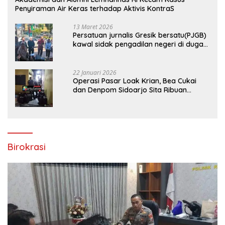
Penyiraman Air Keras terhadap Aktivis KontraS
13 Maret 2026
Persatuan jurnalis Gresik bersatu(PJGB)
kawal sidak pengadilan negeri di duga
bank Panin gelapkan SHM atas nama
Molyo Cipto amin
22 Januari 2026
Operasi Pasar Loak Krian, Bea Cukai
dan Denpom Sidoarjo Sita Ribuan
Rokok Tanpa Pita Cukai
Birokrasi