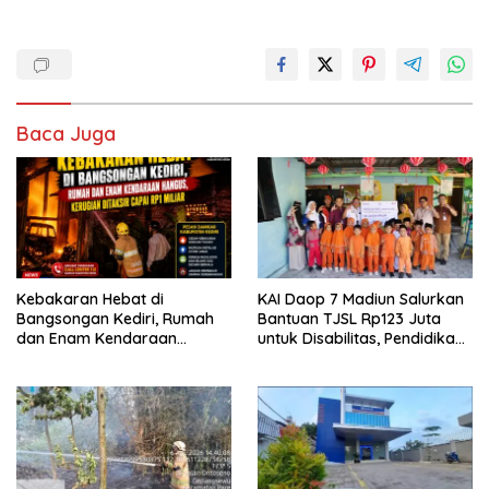
Baca Juga
Kebakaran Hebat di
KAI Daop 7 Madiun Salurkan
Bangsongan Kediri, Rumah
Bantuan TJSL Rp123 Juta
dan Enam Kendaraan
untuk Disabilitas, Pendidikan,
Hangus, Kerugian Ditaksir
dan Pelestarian Budaya
Capai Rp1 Miliar