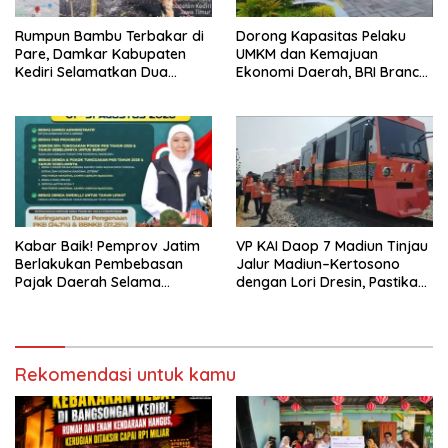
Rumpun Bambu Terbakar di
Dorong Kapasitas Pelaku
Pare, Damkar Kabupaten
UMKM dan Kemajuan
Kediri Selamatkan Dua
Ekonomi Daerah, BRI Branch
Rumah dan Kandang Ayam
Office Pare Salurkan KUR Rp.
dari Amukan Api
521 Miliar di Hingga Juli 2026
Kabar Baik! Pemprov Jatim
VP KAI Daop 7 Madiun Tinjau
Berlakukan Pembebasan
Jalur Madiun–Kertosono
Pajak Daerah Selama
dengan Lori Dresin, Pastikan
Agustus 2026, Warga
Keselamatan dan Pelayanan
Nikmati Beragam Insentif
Tetap Prima
Rekomendasi untuk kamu