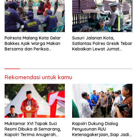
Ketenteraman Masyarakat
Polresta Malang Kota Gelar
Susuri Jalanan Kota,
Bakkes Ajak Warga Makan
Satlantas Polres Gresik Tebar
Bersama dan Periksa
Kebaikan Lewat Jumat
Kesehatan Gratis
Berkah Berbagi
Rekomendasi untuk kamu
Muktamar XVI Tapak Suci
Kapolri Dukung Dialog
Resmi Dibuka di Semarang,
Penyusunan RUU
Kapolri Terima Anugerah
Ketenagakerjaan, Siap Jadi