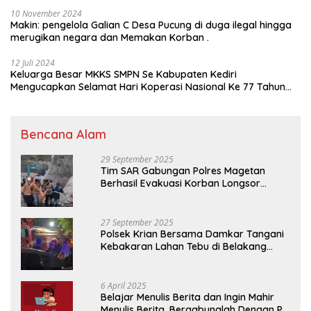
10 November 2024
Makin: pengelola Galian C Desa Pucung di duga ilegal hingga
merugikan negara dan Memakan Korban .
12 Juli 2024
Keluarga Besar MKKS SMPN Se Kabupaten Kediri
Mengucapkan Selamat Hari Koperasi Nasional Ke 77 Tahun
2024
Bencana Alam
29 September 2025
Tim SAR Gabungan Polres Magetan
Berhasil Evakuasi Korban Longsor
Tambang Trosono
27 September 2025
Polsek Krian Bersama Damkar Tangani
Kebakaran Lahan Tebu di Belakang
Perumahan GKR Cluster Lotus
6 April 2025
Belajar Menulis Berita dan Ingin Mahir
Menulis Berita, Bergabunglah Dengan PT