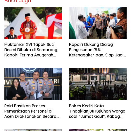
Baca Juga
Muktamar XVI Tapak Suci
Kapolri Dukung Dialog
Resmi Dibuka di Semarang,
Penyusunan RUU
Kapolri Terima Anugerah
Ketenagakerjaan, Siap Jadi
Anggota Kehormatan
Jembatan Aspirasi Buruh
Polri Pastikan Proses
Polres Kediri Kota
Pemeriksaan Personel di
Tindaklanjuti Keluhan Warga
Aceh Dilaksanakan Secara
soal “Jumat Gaul”, Kabag
Profesional dan Transparan
Ops : Jangan Ganggu
Ketertiban Umum dan