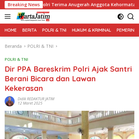
Langsung
apolri Terima Anugerah Anggota Kehormatan
Breaking News
Kapolri 
ke
konten
HOME
BERITA
POLRI & TNI
HUKUM & KRIMINAL
PEMERINT
Beranda
POLRI & TNI
POLRI & TNI
Dir PPA Bareskrim Polri Ajak Santri
Berani Bicara dan Lawan
Kekerasan
Didik REDAKTUR JATIM
12 Maret 2025