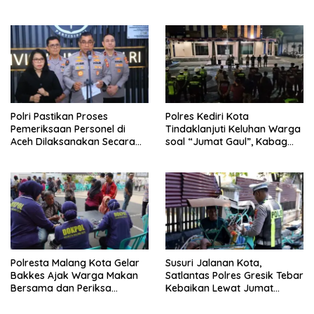
Anggota Kehormatan
Jembatan Aspirasi Buruh
Polri Pastikan Proses
Polres Kediri Kota
Pemeriksaan Personel di
Tindaklanjuti Keluhan Warga
Aceh Dilaksanakan Secara
soal “Jumat Gaul”, Kabag
Profesional dan Transparan
Ops : Jangan Ganggu
Ketertiban Umum dan
Ketenteraman Masyarakat
Polresta Malang Kota Gelar
Susuri Jalanan Kota,
Bakkes Ajak Warga Makan
Satlantas Polres Gresik Tebar
Bersama dan Periksa
Kebaikan Lewat Jumat
Kesehatan Gratis
Berkah Berbagi