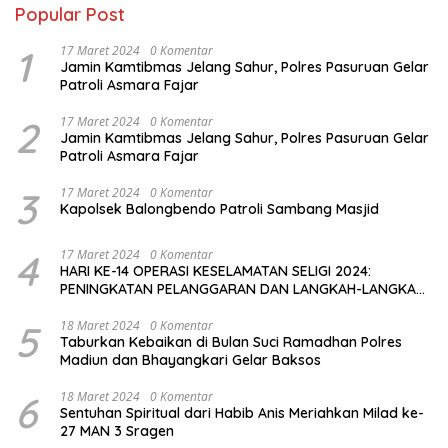
Popular Post
1
17 Maret 2024
0 Komentar
Jamin Kamtibmas Jelang Sahur, Polres Pasuruan Gelar
Patroli Asmara Fajar
2
17 Maret 2024
0 Komentar
Jamin Kamtibmas Jelang Sahur, Polres Pasuruan Gelar
Patroli Asmara Fajar
3
17 Maret 2024
0 Komentar
Kapolsek Balongbendo Patroli Sambang Masjid
4
17 Maret 2024
0 Komentar
HARI KE-14 OPERASI KESELAMATAN SELIGI 2024:
PENINGKATAN PELANGGARAN DAN LANGKAH-LANGKAH
PENEGAKAN HUKUM
5
18 Maret 2024
0 Komentar
Taburkan Kebaikan di Bulan Suci Ramadhan Polres
Madiun dan Bhayangkari Gelar Baksos
6
18 Maret 2024
0 Komentar
Sentuhan Spiritual dari Habib Anis Meriahkan Milad ke-
27 MAN 3 Sragen