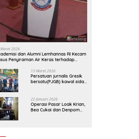
 Maret 2026
ademisi dan Alumni Lemhannas RI Kecam
sus Penyiraman Air Keras terhadap
tivis KontraS
13 Maret 2026
Persatuan jurnalis Gresik
bersatu(PJGB) kawal sidak
pengadilan negeri di duga
bank Panin gelapkan SHM
atas nama Molyo Cipto
22 Januari 2026
amin
Operasi Pasar Loak Krian,
Bea Cukai dan Denpom
Sidoarjo Sita Ribuan
Rokok Tanpa Pita Cukai