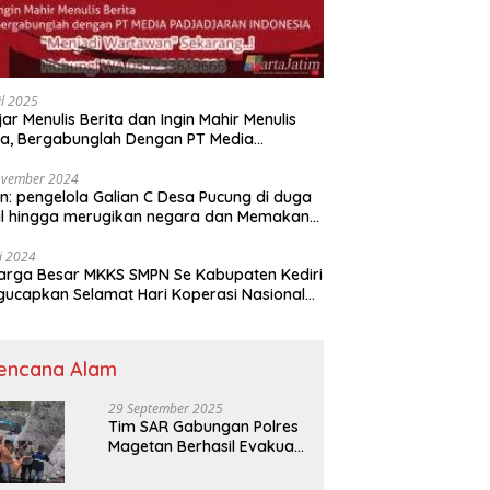
il 2025
jar Menulis Berita dan Ingin Mahir Menulis
ta, Bergabunglah Dengan PT Media
adjaran Indonesia (MPI)
ovember 2024
n: pengelola Galian C Desa Pucung di duga
al hingga merugikan negara dan Memakan
an .
li 2024
arga Besar MKKS SMPN Se Kabupaten Kediri
elamat Hari Koperasi Nasional
7 Tahun 2024
encana Alam
29 September 2025
Tim SAR Gabungan Polres
Magetan Berhasil Evakuasi
Korban Longsor Tambang
Trosono