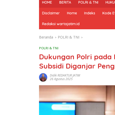
HOME
BERITA
POLRI & TNI
HUKU
Disclaimer
Home
Indeks
Kode Et
Redaksi wartajatim.id
Beranda
POLRI & TNI
POLRI & TNI
Dukungan Polri pada
Subsidi Diganjar Pen
Didik REDAKTUR JATIM
26 Agustus 2025