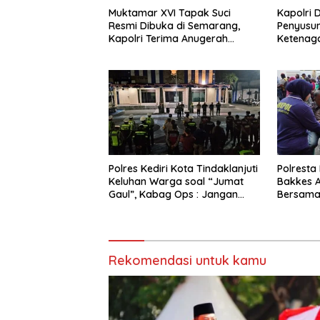
Muktamar XVI Tapak Suci
Kapolri 
Resmi Dibuka di Semarang,
Penyusu
Kapolri Terima Anugerah
Ketenaga
Anggota Kehormatan
Jembatan
Polres Kediri Kota Tindaklanjuti
Polresta
Keluhan Warga soal “Jumat
Bakkes 
Gaul”, Kabag Ops : Jangan
Bersama
Ganggu Ketertiban Umum dan
Kesehata
Ketenteraman Masyarakat
Rekomendasi untuk kamu