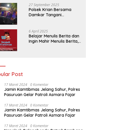
27 September 2025
Polsek Krian Bersama
Damkar Tangani
Kebakaran Lahan Tebu di
Belakang Perumahan GKR
Cluster Lotus
6 April 2025
Belajar Menulis Berita dan
Ingin Mahir Menulis Berita,
Bergabunglah Dengan PT
Media Padjadjaran
Indonesia (MPI)
ular Post
17 Maret 2024
0 Komentar
Jamin Kamtibmas Jelang Sahur, Polres
Pasuruan Gelar Patroli Asmara Fajar
17 Maret 2024
0 Komentar
Jamin Kamtibmas Jelang Sahur, Polres
Pasuruan Gelar Patroli Asmara Fajar
17 Maret 2024
0 Komentar