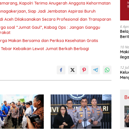
Semarang, Kapolri Terima Anugerah Anggota Kehormatan
nagakerjaan, Siap Jadi Jembatan Aspirasi Buruh
 di Aceh Dilaksanakan Secara Profesional dan Transparan
6 Apr
Warga soal “Jumat Gaul”, Kabag Ops : Jangan Ganggu
Bela
rakat
Beri
arga Makan Bersama dan Periksa Kesehatan Gratis
Padj
10 N
ik Tebar Kebaikan Lewat Jumat Berkah Berbagi
Maki
ileg
Korb
12 Ju
Kelu
Mengucapkan S
Ke 7
B