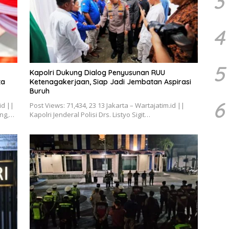
3
4
5
Kapolri Dukung Dialog Penyusunan RUU
ta
Ketenagakerjaan, Siap Jadi Jembatan Aspirasi
Buruh
6
id ||
Post Views: 71,434, 23 13 Jakarta – Wartajatim.id ||
ang,…
Kapolri Jenderal Polisi Drs. Listyo Sigit…