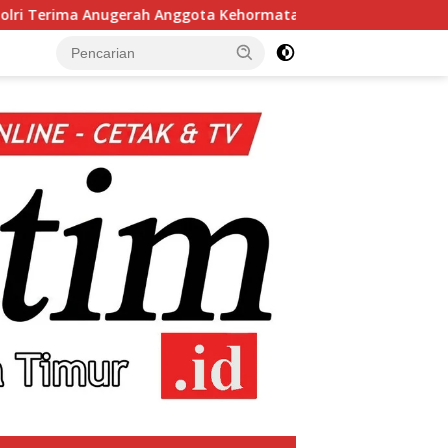
ota Kehormatan
Kapolri Dukung Dialog Penyusunan RUU