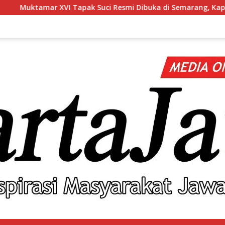
uci Resmi Dibuka di Semarang, Kapolri Terima Anugerah Angg