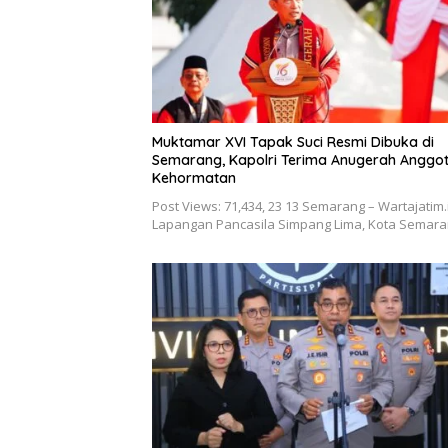
Muktamar XVI Tapak Suci Resmi Dibuka di
Semarang, Kapolri Terima Anugerah Anggo
Kehormatan
Post Views: 71,434, 23 13 Semarang – Wartajatim.
Lapangan Pancasila Simpang Lima, Kota Semar