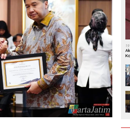
19
Ak
Ka
Ak