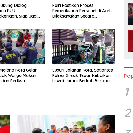
Dukung Dialog
Polri Pastikan Proses
nan RUU
Pemeriksaan Personel di Aceh
kerjaan, Siap Jadi
Dilaksanakan Secara
 Aspirasi Buruh
Profesional dan Transparan
 Malang Kota Gelar
Susuri Jalanan Kota, Satlantas
Pop
Ajak Warga Makan
Polres Gresik Tebar Kebaikan
 dan Periksa
Lewat Jumat Berkah Berbagi
n Gratis
1
2