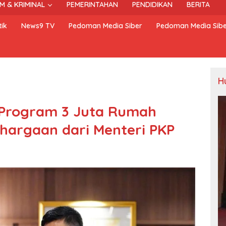
M & KRIMINAL
PEMERINTAHAN
PENDIDIKAN
BERITA
ik
News9 TV
Pedoman Media Siber
Pedoman Media Sib
H
 Program 3 Juta Rumah
ghargaan dari Menteri PKP