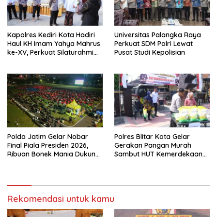
Kapolres Kediri Kota Hadiri
Universitas Palangka Raya
Haul KH Imam Yahya Mahrus
Perkuat SDM Polri Lewat
ke-XV, Perkuat Silaturahmi
Pusat Studi Kepolisian
dengan Ponpes Al
Mahrusiyah Lirboyo
Polda Jatim Gelar Nobar
Polres Blitar Kota Gelar
Final Piala Presiden 2026,
Gerakan Pangan Murah
Ribuan Bonek Mania Dukung
Sambut HUT Kemerdekaan
Persebaya dari Lapangan
RI ke-81
Mapolda
Rekomendasi untuk kamu