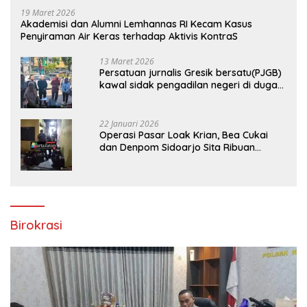
19 Maret 2026
Akademisi dan Alumni Lemhannas RI Kecam Kasus
Penyiraman Air Keras terhadap Aktivis KontraS
13 Maret 2026
Persatuan jurnalis Gresik bersatu(PJGB)
kawal sidak pengadilan negeri di duga
bank Panin gelapkan SHM atas nama
Molyo Cipto amin
22 Januari 2026
Operasi Pasar Loak Krian, Bea Cukai
dan Denpom Sidoarjo Sita Ribuan
Rokok Tanpa Pita Cukai
Birokrasi