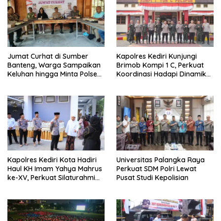
Jumat Curhat di Sumber
Kapolres Kediri Kunjungi
Banteng, Warga Sampaikan
Brimob Kompi 1 C, Perkuat
Keluhan hingga Minta Polsek
Koordinasi Hadapi Dinamika
Pesantren Lebih Sering Turun
Kamtibmas
ke Lingkungan
Kapolres Kediri Kota Hadiri
Universitas Palangka Raya
Haul KH Imam Yahya Mahrus
Perkuat SDM Polri Lewat
ke-XV, Perkuat Silaturahmi
Pusat Studi Kepolisian
dengan Ponpes Al
Mahrusiyah Lirboyo