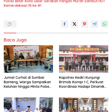
Polres Blitar Kota Gelar Gerakan Pangan Murah Sambut HUT
Kemerdekaan RI ke-81
Baca Juga
Jumat Curhat di Sumber
Kapolres Kediri Kunjungi
Banteng, Warga Sampaikan
Brimob Kompi 1 C, Perkuat
Keluhan hingga Minta Polsek
Koordinasi Hadapi Dinamika
Pesantren Lebih Sering Turun
Kamtibmas
ke Lingkungan