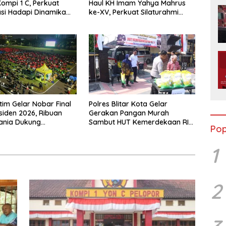
ompi 1 C, Perkuat
Haul KH Imam Yahya Mahrus
si Hadapi Dinamika
ke-XV, Perkuat Silaturahmi
as
dengan Ponpes Al Mahrusiyah
Lirboyo
tim Gelar Nobar Final
Polres Blitar Kota Gelar
esiden 2026, Ribuan
Gerakan Pangan Murah
ania Dukung
Sambut HUT Kemerdekaan RI
Pop
ya dari Lapangan
ke-81
1
2