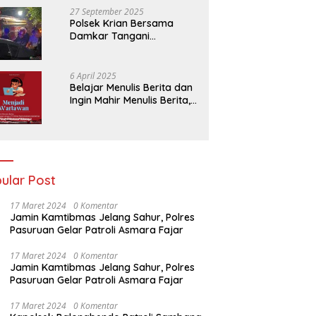
27 September 2025
Polsek Krian Bersama
Damkar Tangani
Kebakaran Lahan Tebu di
Belakang Perumahan GKR
Cluster Lotus
6 April 2025
Belajar Menulis Berita dan
Ingin Mahir Menulis Berita,
Bergabunglah Dengan PT
Media Padjadjaran
Indonesia (MPI)
ular Post
17 Maret 2024
0 Komentar
Jamin Kamtibmas Jelang Sahur, Polres
Pasuruan Gelar Patroli Asmara Fajar
17 Maret 2024
0 Komentar
Jamin Kamtibmas Jelang Sahur, Polres
Pasuruan Gelar Patroli Asmara Fajar
17 Maret 2024
0 Komentar