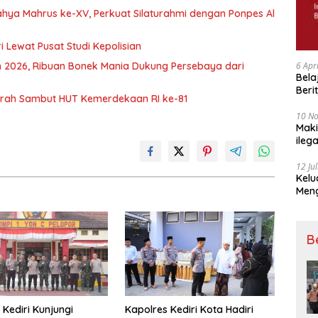
ahya Mahrus ke-XV, Perkuat Silaturahmi dengan Ponpes Al
 Lewat Pusat Studi Kepolisian
en 2026, Ribuan Bonek Mania Dukung Persebaya dari
6 Apr
Bela
Beri
Murah Sambut HUT Kemerdekaan RI ke-81
Padj
10 N
Maki
ileg
Korb
12 Ju
Kelu
Mengucapkan S
Ke 7
B
 Kediri Kunjungi
Kapolres Kediri Kota Hadiri