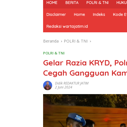
HOME
BERITA
POLRI & TNI
HUKU
Disclaimer
Home
Indeks
Kode Et
Redaksi wartajatim.id
Beranda
POLRI & TNI
POLRI & TNI
Gelar Razia KRYD, Polr
Cegah Gangguan Ka
Didik REDAKTUR JATIM
2 Juni 2024