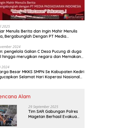
il 2025
jar Menulis Berita dan Ingin Mahir Menulis
ta, Bergabunglah Dengan PT Media
adjaran Indonesia (MPI)
ovember 2024
n: pengelola Galian C Desa Pucung di duga
al hingga merugikan negara dan Memakan
an .
li 2024
arga Besar MKKS SMPN Se Kabupaten Kediri
elamat Hari Koperasi Nasional
7 Tahun 2024
encana Alam
29 September 2025
Tim SAR Gabungan Polres
Magetan Berhasil Evakuasi
Korban Longsor Tambang
Trosono