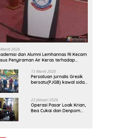
 Maret 2026
ademisi dan Alumni Lemhannas RI Kecam
sus Penyiraman Air Keras terhadap
tivis KontraS
13 Maret 2026
Persatuan jurnalis Gresik
bersatu(PJGB) kawal sidak
pengadilan negeri di duga
bank Panin gelapkan SHM
atas nama Molyo Cipto
22 Januari 2026
amin
Operasi Pasar Loak Krian,
Bea Cukai dan Denpom
Sidoarjo Sita Ribuan
Rokok Tanpa Pita Cukai