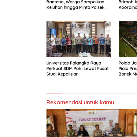
Banteng, Warga Sampaikan
Brimob K
Keluhan hingga Minta Polsek
Koordina
Pesantren Lebih Sering Turun
Kamtibm
ke Lingkungan
Universitas Palangka Raya
Polda Ja
Perkuat SDM Polri Lewat Pusat
Piala Pr
Studi Kepolisian
Bonek M
Perseba
Mapolda
Rekomendasi untuk kamu