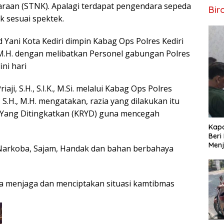
raan (STNK). Apalagi terdapat pengendara sepeda
Bir
k sesuai spektek.
ad Yani Kota Kediri dimpin Kabag Ops Polres Kediri
, M.H. dengan melibatkan Personel gabungan Polres
ni hari
ji, S.H., S.I.K., M.Si. melalui Kabag Ops Polres
 S.H., M.H. mengatakan, razia yang dilakukan itu
 Yang Ditingkatkan (KRYD) guna mencegah
Kapo
Beri
Menj
Narkoba, Sajam, Handak dan bahan berbahaya
nya menjaga dan menciptakan situasi kamtibmas