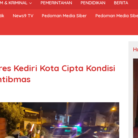
M & KRIMINAL
PEMERINTAHAN
PENDIDIKAN
BERITA
ik
News9 TV
Pedoman Media Siber
Pedoman Media Sib
H
es Kediri Kota Cipta Kondisi
mtibmas