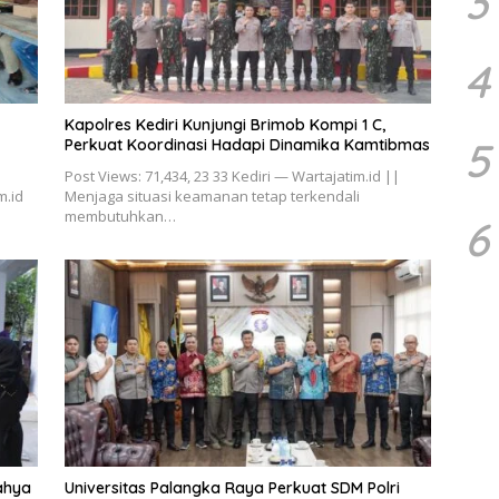
3
4
Kapolres Kediri Kunjungi Brimob Kompi 1 C,
5
Perkuat Koordinasi Hadapi Dinamika Kamtibmas
Post Views: 71,434, 23 33 Kediri — Wartajatim.id ||
m.id
Menjaga situasi keamanan tetap terkendali
membutuhkan…
6
ahya
Universitas Palangka Raya Perkuat SDM Polri