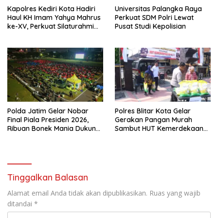
Kapolres Kediri Kota Hadiri
Universitas Palangka Raya
Haul KH Imam Yahya Mahrus
Perkuat SDM Polri Lewat
ke-XV, Perkuat Silaturahmi
Pusat Studi Kepolisian
dengan Ponpes Al
Mahrusiyah Lirboyo
Polda Jatim Gelar Nobar
Polres Blitar Kota Gelar
Final Piala Presiden 2026,
Gerakan Pangan Murah
Ribuan Bonek Mania Dukung
Sambut HUT Kemerdekaan
Persebaya dari Lapangan
RI ke-81
Mapolda
Tinggalkan Balasan
Alamat email Anda tidak akan dipublikasikan.
Ruas yang wajib
ditandai
*