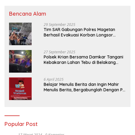
Bencana Alam
29 September 2025
Tim SAR Gabungan Polres Magetan
Berhasil Evakuasi Korban Longsor
Tambang Trosono
27 September 2025
Polsek Krian Bersama Damkar Tangani
Kebakaran Lahan Tebu di Belakang
Perumahan GKR Cluster Lotus
6 April 2025
Belajar Menulis Berita dan Ingin Mahir
Menulis Berita, Bergabunglah Dengan PT
Media Padjadjaran Indonesia (MPI)
Popular Post
17 Maret 2024
0 Komentar