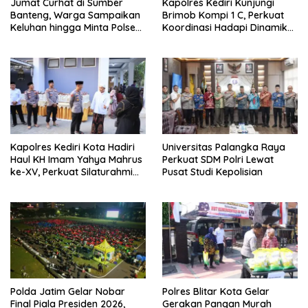
Jumat Curhat di Sumber
Kapolres Kediri Kunjungi
Banteng, Warga Sampaikan
Brimob Kompi 1 C, Perkuat
Keluhan hingga Minta Polsek
Koordinasi Hadapi Dinamika
Pesantren Lebih Sering Turun
Kamtibmas
ke Lingkungan
Kapolres Kediri Kota Hadiri
Universitas Palangka Raya
Haul KH Imam Yahya Mahrus
Perkuat SDM Polri Lewat
ke-XV, Perkuat Silaturahmi
Pusat Studi Kepolisian
dengan Ponpes Al
Mahrusiyah Lirboyo
Polda Jatim Gelar Nobar
Polres Blitar Kota Gelar
Final Piala Presiden 2026,
Gerakan Pangan Murah