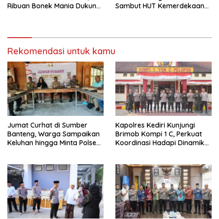
Ribuan Bonek Mania Dukung
Sambut HUT Kemerdekaan
Persebaya dari Lapangan
RI ke-81
Mapolda
Rekomendasi untuk kamu
Jumat Curhat di Sumber
Kapolres Kediri Kunjungi
Banteng, Warga Sampaikan
Brimob Kompi 1 C, Perkuat
Keluhan hingga Minta Polsek
Koordinasi Hadapi Dinamika
Pesantren Lebih Sering Turun
Kamtibmas
ke Lingkungan