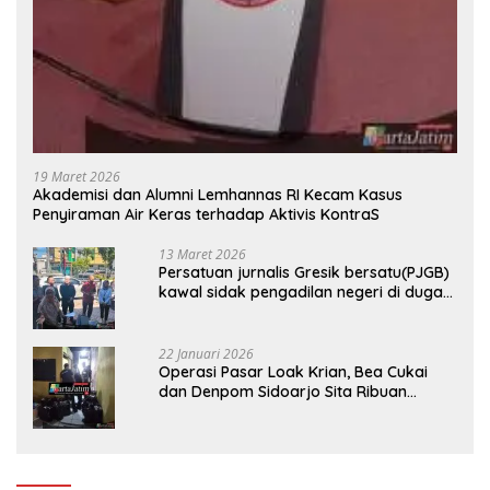
19 Maret 2026
Akademisi dan Alumni Lemhannas RI Kecam Kasus
Penyiraman Air Keras terhadap Aktivis KontraS
13 Maret 2026
Persatuan jurnalis Gresik bersatu(PJGB)
kawal sidak pengadilan negeri di duga
bank Panin gelapkan SHM atas nama
Molyo Cipto amin
22 Januari 2026
Operasi Pasar Loak Krian, Bea Cukai
dan Denpom Sidoarjo Sita Ribuan
Rokok Tanpa Pita Cukai